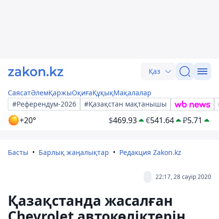
Қаз
Саясат
Әлем
Қаржы
Оқиға
Құқық
Мақалалар
#Референдум-2026
#Қазақстан мақтанышы
+20°
$
469.93
€
541.64
₽
5.71
Басты
Барлық жаңалықтар
Редакция Zakon.kz
22:17, 28 сәуір 2020
Қазақстанда жасалған
Сhevrolet автокөліктерін