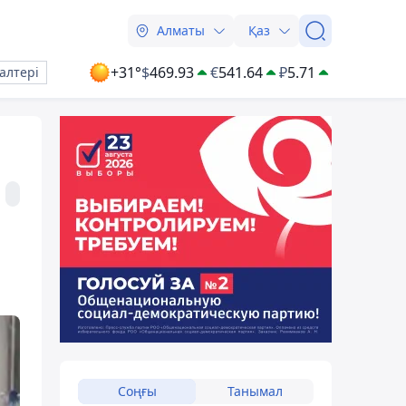
Алматы
Қаз
+31°
$
469.93
€
541.64
₽
5.71
алтері
Соңғы
Танымал