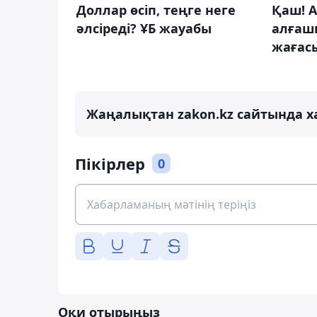
Доллар өсіп, теңге неге
Қаш! А
әлсіреді? ҰБ жауабы
алғаш
жағасы
Жаңалықтан zakon.kz сайтында х
Пікірлер
0
Оқи отырыңыз