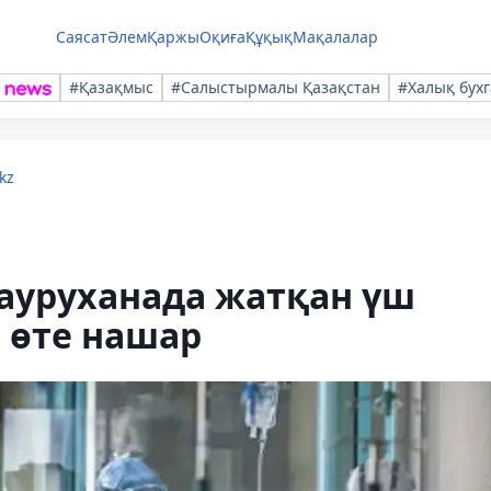
Саясат
Әлем
Қаржы
Оқиға
Құқық
Мақалалар
#Қазақмыс
#Салыстырмалы Қазақстан
#Халық бухг
kz
ауруханада жатқан үш
 өте нашар