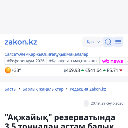
Қаз
Саясат
Әлем
Қаржы
Оқиға
Құқық
Мақалалар
#Референдум-2026
#Қазақстан мақтанышы
+33°
$
469.93
€
541.64
₽
5.71
Басты
Барлық жаңалықтар
Редакция Zakon.kz
20:49, 29 сәуір 2020
"Ақжайық" резерватында
3,5 тоннадан астам балық