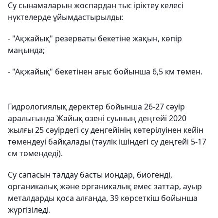
Су сынамаларын жоспардан тыс іріктеу келесі
нүктелерде ұйымдастырылды:
- "Ақжайық" резерваты бекетіне жақын, көпір
маңында;
- "Ақжайық" бекетінен ағыс бойынша 6,5 км төмен.
Гидрологиялық деректер бойынша 26-27 сәуір
аралығында Жайық өзені суының деңгейі 2020
жылғы 25 сәуірдегі су деңгейінің көтерілуінен кейін
төмендеуі байқалады (тәулік ішіндегі су деңгейі 5-17
см төмендеді).
Су сапасын талдау басты иондар, биогенді,
органикалық және органикалық емес заттар, ауыр
металдарды қоса алғанда, 39 көрсеткіш бойынша
жүргізіледі.