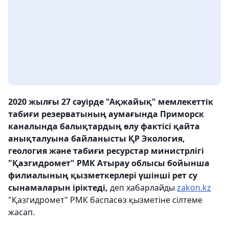
2020 жылғы 27 сәуірде "Ақжайық" мемлекеттік
табиғи резерватының аумағында Приморск
каналында балықтардың өлу фактісі қайта
анықталуына байланысты ҚР Экология,
геология және табиғи ресурстар министрлігі
"Қазгидромет" РМК Атырау облысы бойынша
филиалының қызметкерлері үшінші рет су
сынамаларын іріктеді,
деп хабарлайды
zakon.kz
"Қазгидромет" РМК баспасөз қызметіне сілтеме
жасап.