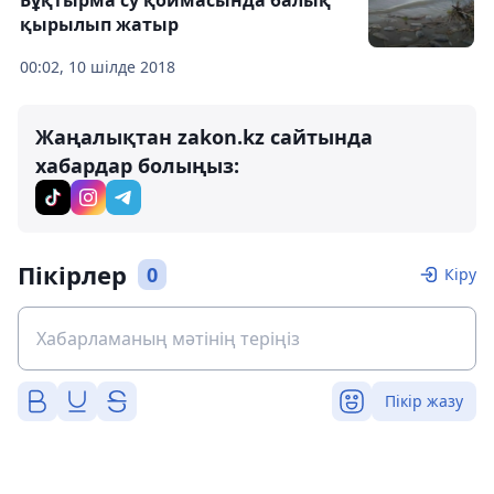
Бұқтырма су қоймасында балық
қырылып жатыр
00:02, 10 шілде 2018
Жаңалықтан zakon.kz сайтында
хабардар болыңыз:
Пікірлер
0
Кіру
Пікір жазу