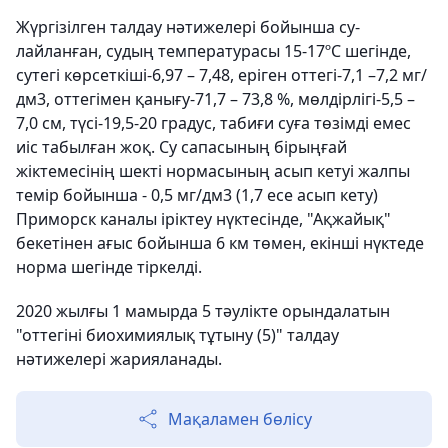
Жүргізілген талдау нәтижелері бойынша су-
лайланған, судың температурасы 15-17ºС шегінде,
сутегі көрсеткіші-6,97 – 7,48, еріген оттегі-7,1 –7,2 мг/
дм3, оттегімен қанығу-71,7 – 73,8 %, мөлдірлігі-5,5 –
7,0 см, түсі-19,5-20 градус, табиғи суға төзімді емес
иіс табылған жоқ. Су сапасының бірыңғай
жіктемесінің шекті нормасының асып кетуі жалпы
темір бойынша - 0,5 мг/дм3 (1,7 есе асып кету)
Приморск каналы іріктеу нүктесінде, "Ақжайық"
бекетінен ағыс бойынша 6 км төмен, екінші нүктеде
норма шегінде тіркелді.
2020 жылғы 1 мамырда 5 тәулікте орындалатын
"оттегіні биохимиялық тұтыну (5)" талдау
нәтижелері жарияланады.
Мақаламен бөлісу