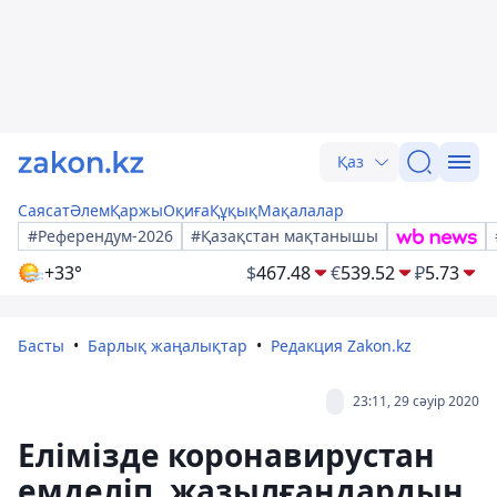
Қаз
Саясат
Әлем
Қаржы
Оқиға
Құқық
Мақалалар
#Референдум-2026
#Қазақстан мақтанышы
+33°
$
467.48
€
539.52
₽
5.73
Басты
Барлық жаңалықтар
Редакция Zakon.kz
23:11, 29 сәуір 2020
Елімізде коронавирустан
емделіп, жазылғандардың