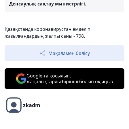
Денсаулық сақтау министрлігі.
Қазақстанда коронавирустан емделіп,
жазылғандардың жалпы саны - 798.
Мақаламен бөлісу
Google-ға қосылып,
жаңалықтарды бірінші болып оқыңыз
zkadm