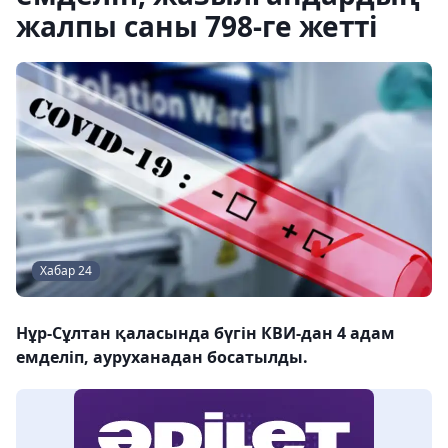
жалпы саны 798-ге жетті
Хабар 24
Нұр-Сұлтан қаласында бүгін КВИ-дан 4 адам
емделіп, ауруханадан босатылды.