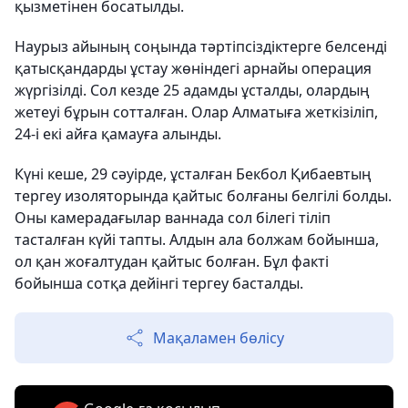
қызметінен босатылды.
Наурыз айының соңында тәртіпсіздіктерге белсенді
қатысқандарды ұстау жөніндегі арнайы операция
жүргізілді. Сол кезде 25 адамды ұсталды, олардың
жетеуі бұрын сотталған. Олар Алматыға жеткізіліп,
24-і екі айға қамауға алынды.
Күні кеше, 29 сәуірде, ұсталған Бекбол Қибаевтың
тергеу изоляторында қайтыс болғаны белгілі болды.
Оны камерадағылар ваннада сол білегі тіліп
тасталған күйі тапты. Алдын ала болжам бойынша,
ол қан жоғалтудан қайтыс болған. Бұл факті
бойынша сотқа дейінгі тергеу басталды.
Мақаламен бөлісу