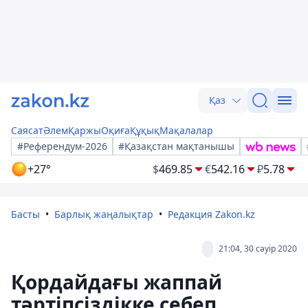
Қаз
Саясат
Әлем
Қаржы
Оқиға
Құқық
Мақалалар
#Референдум-2026
#Қазақстан мақтанышы
+27°
$
469.85
€
542.16
₽
5.78
Басты
Барлық жаңалықтар
Редакция Zakon.kz
21:04, 30 сәуір 2020
Қордайдағы жаппай
тәртіпсіздікке себеп