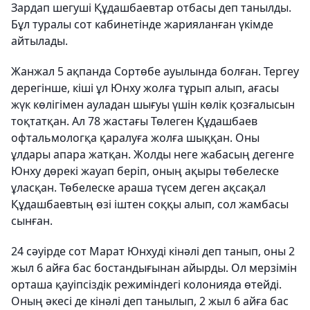
Зардап шегуші Құдашбаевтар отбасы деп танылды.
Бұл туралы сот кабинетінде жарияланған үкімде
айтылады.
Жанжал 5 ақпанда Сортөбе ауылында болған. Тергеу
дерегінше, кіші ұл Юнху жолға тұрып алып, ағасы
жүк көлігімен ауладан шығуы үшін көлік қозғалысын
тоқтатқан. Ал 78 жастағы Төлеген Құдашбаев
офтальмологқа қаралуға жолға шыққан. Оны
ұлдары апара жатқан. Жолды неге жабасың дегенге
Юнху дөрекі жауап беріп, оның ақыры төбелеске
ұласқан. Төбелеске араша түсем деген ақсақал
Құдашбаевтың өзі іштен соққы алып, сол жамбасы
сынған.
24 сәуірде сот Марат Юнхуді кінәлі деп танып, оны 2
жыл 6 айға бас бостандығынан айырды. Ол мерзімін
орташа қауіпсіздік режиміндегі колонияда өтейді.
Оның әкесі де кінәлі деп танылып, 2 жыл 6 айға бас