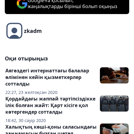
Google-ға қосылып,
жаңалықтарды бірінші болып оқыңыз
zkadm
Оқи отырыңыз
Аягөздегі интернаттағы балалар
өлімінен кейін қызметкерлер
сотталды
22:27, 23 желтоқсан 2020
Қордайдағы жаппай тәртіпсіздікке
ілік болған жайт: Қарт кісіге қол
көтергендер сотталды
18:42, 30 сәуір 2020
Халықтың көші-қоны саласындағы
заңнамасын бұзған шетел