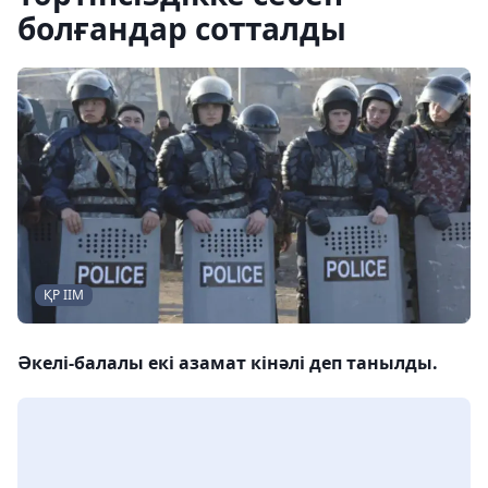
болғандар сотталды
ҚР ІІМ
Әкелі-балалы екі азамат кінәлі деп танылды.