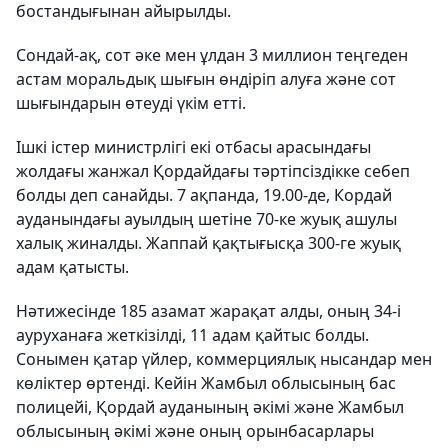
бостандығынан айырылды.
Сондай-ақ, сот әке мен ұлдан 3 миллион теңгеден
астам моральдық шығын өндіріп алуға және сот
шығындарын өтеуді үкім етті.
Ішкі істер министрлігі екі отбасы арасындағы
жолдағы жанжал Қордайдағы тәртіпсіздікке себеп
болды деп санайды. 7 ақпанда, 19.00-де, Кордай
ауданындағы ауылдың шетіне 70-ке жуық ашулы
халық жиналды. Жаппай қақтығысқа 300-ге жуық
адам қатысты.
Нәтижесінде 185 азамат жарақат алды, оның 34-і
ауруханаға жеткізілді, 11 адам қайтыс болды.
Сонымен қатар үйлер, коммерциялық нысандар мен
көліктер өртенді. Кейін Жамбыл облысының бас
полицейі, Қордай ауданының әкімі және Жамбыл
облысының әкімі және оның орынбасарлары