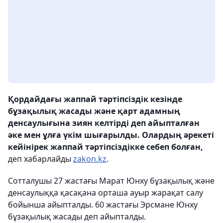
Қордайдағы жаппай тәртіпсіздік кезінде
бұзақылық жасады және қарт адамның
денсаулығына зиян келтірді деп айыпталған
әке мен ұлға үкім шығарылды. Олардың әрекеті
кейінірек жаппай тәртіпсіздікке себеп болған,
деп хабарлайды
zakon.kz
.
Сотталушы 27 жастағы Марат Юнху бұзақылық және
денсаулыққа қасақана орташа ауыр жарақат салу
бойынша айыпталды. 60 жастағы Эрсмане Юнху
бұзақылық жасады деп айыпталды.