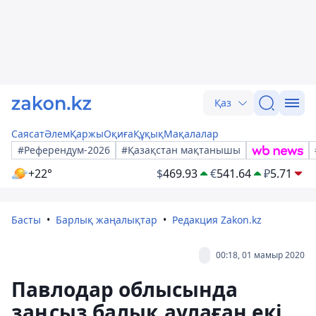
Қаз
Саясат
Әлем
Қаржы
Оқиға
Құқық
Мақалалар
#Референдум-2026
#Қазақстан мақтанышы
+22°
$
469.93
€
541.64
₽
5.71
Басты
Барлық жаңалықтар
Редакция Zakon.kz
00:18, 01 мамыр 2020
Павлодар облысында
заңсыз балық аулаған екі