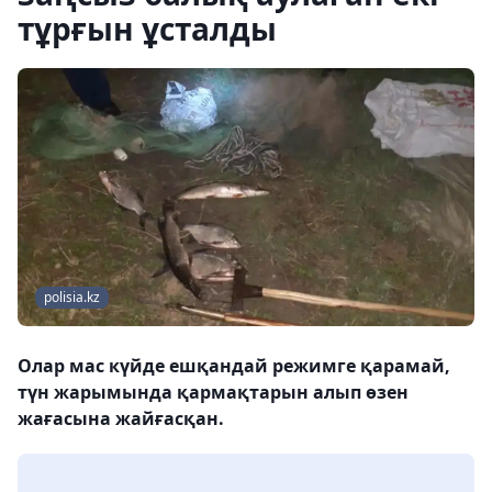
тұрғын ұсталды
polisia.kz
Олар мас күйде ешқандай режимге қарамай,
түн жарымында қармақтарын алып өзен
жағасына жайғасқан.