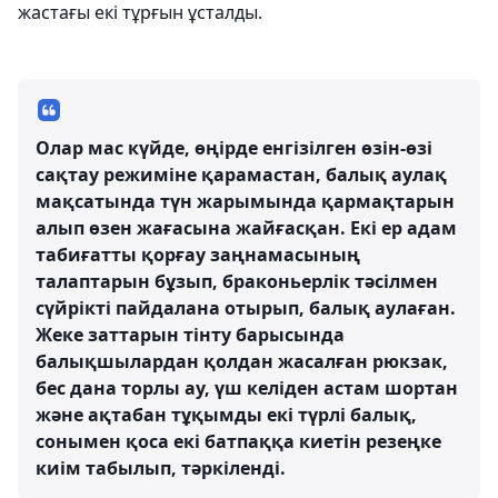
жастағы екі тұрғын ұсталды.
Олар мас күйде, өңірде енгізілген өзін-өзі
сақтау режиміне қарамастан, балық аулақ
мақсатында түн жарымында қармақтарын
алып өзен жағасына жайғасқан. Екі ер адам
табиғатты қорғау заңнамасының
талаптарын бұзып, браконьерлік тəсілмен
сүйрікті пайдалана отырып, балық аулаған.
Жеке заттарын тінту барысында
балықшылардан қолдан жасалған рюкзак,
бес дана торлы ау, үш келіден астам шортан
жəне ақтабан тұқымды екі түрлі балық,
сонымен қоса екі батпаққа киетін резеңке
киім табылып, тәркіленді.