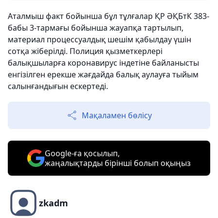
Аталмыш факт бойынша бұл тұлғалар ҚР ƏҚБтК 383-
бабы 3-тармағы бойынша жауапқа тартылып,
материал процессуалдық шешім қабылдау үшін
сотқа жіберілді. Полиция қызметкерлері
балықшыларға коронавирус індетіне байланысты
енгізілген ерекше жағдайда балық аулауға тыйым
салынғандығын ескертеді.
Мақаламен бөлісу
Google-ға қосылып,
жаңалықтарды бірінші болып оқыңыз
zkadm