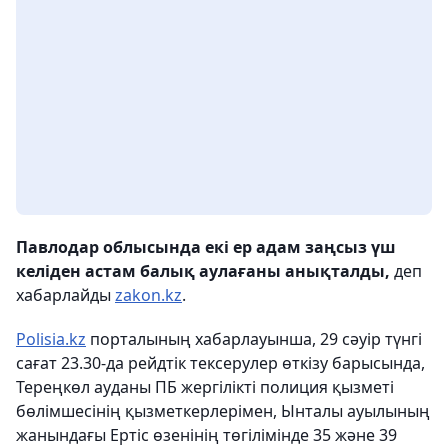
Павлодар облысында екі ер адам заңсыз үш
келіден астам балық аулағаны анықталды,
деп
хабарлайды
zakon.kz
.
Polisia.kz
порталының хабарлауынша, 29 сəуір түнгі
сағат 23.30-да рейдтік тексерулер өткізу барысында,
Тереңкөл ауданы ПБ жергілікті полиция қызметі
бөлімшесінің қызметкерлерімен, Ынталы ауылының
жанындағы Ертіс өзенінің төгілімінде 35 жəне 39