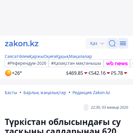
Қаз
Саясат
Әлем
Қаржы
Оқиға
Құқық
Мақалалар
#Референдум-2026
#Қазақстан мақтанышы
+26°
$
469.85
€
542.16
₽
5.78
Басты
Барлық жаңалықтар
Редакция Zakon.kz
22:30, 03 мамыр 2020
Түркістан облысындағы су
тасқыны салдарынан 620