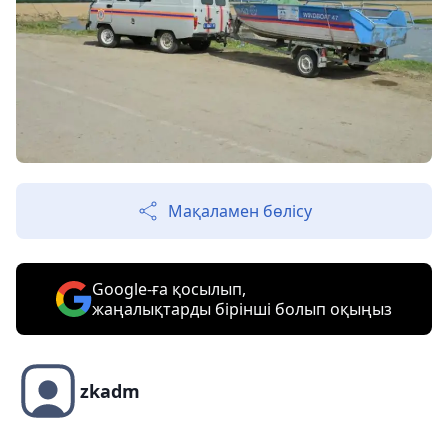
Мақаламен бөлісу
Google-ға қосылып,
жаңалықтарды бірінші болып оқыңыз
zkadm