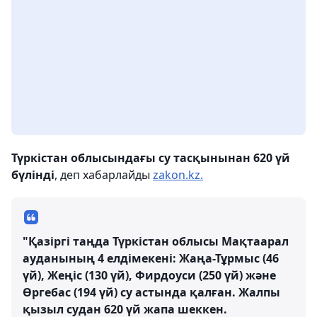
Түркістан облысындағы су тасқынынан 620 үй
бүлінді
, деп хабарлайды
zakon.kz.
"Қазіргі таңда Түркістан облысы Мақтаарал
ауданының 4 елдімекені: Жаңа-Тұрмыс (46
үй), Жеңіс (130 үй), Фирдоуси (250 үй) және
Өргебас (194 үй) су астында қалған. Жалпы
қызыл судан 620 үй жапа шеккен.