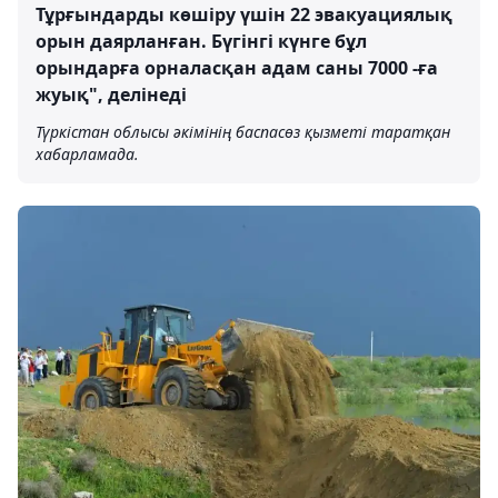
Тұрғындарды көшіру үшін 22 эвакуациялық
орын даярланған. Бүгінгі күнге бұл
орындарға орналасқан адам саны 7000 -ға
жуық", делінеді
Түркістан облысы әкімінің баспасөз қызметі таратқан
хабарламада.