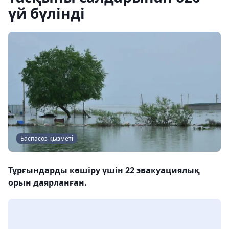
үй бүлінді
Баспасөз қызметі
Тұрғындарды көшіру үшін 22 эвакуациялық
орын даярланған.