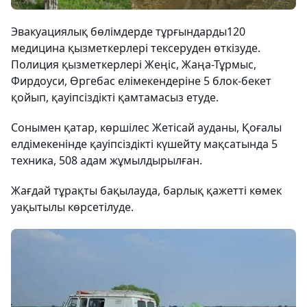
Эвакуациялық бөлімдерде тұрғындарды120
медицина қызметкерлері тексеруден өткізуде.
Полиция қызметкерлері Жеңіс, Жаңа-Тұрмыс,
Фирдоуси, Өргебас елімекендеріне 5 блок-бекет
қойып, қауіпсіздікті қамтамасыз етуде.
Сонымен қатар, көршілес Жетісай ауданы, Қоғалы
елдімекенінде қауіпсіздікті күшейту мақсатында 5
техника, 508 адам жұмылдырылған.
Жағдай тұрақты бақылауда, барлық қажетті көмек
уақытылы көрсетілуде.