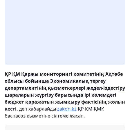
ҚР ҚМ Қаржы мониторингі комитетінің Ақтөбе
облысы бойынша Экономикалық тергеу
департаментінің қызметкерлері жедел-іздестіру
шараларын жүргізу барысында ірі көлемдегі
бюджет қаражатын жымқыру фактісінің жолын
кесті,
деп хабарлайды
zakon.kz
ҚР ҚМ ҚМК
баспасөз қызметіне сілтеме жасап.