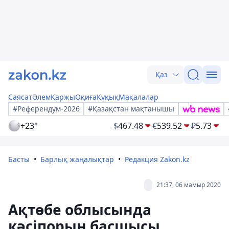
Қаз
Саясат
Әлем
Қаржы
Оқиға
Құқық
Мақалалар
#Референдум-2026
#Қазақстан мақтанышы
+23°
$
467.48
€
539.52
₽
5.73
Басты
Барлық жаңалықтар
Редакция Zakon.kz
21:37, 06 мамыр 2020
Ақтөбе облысында
кәсіпорын басшысы