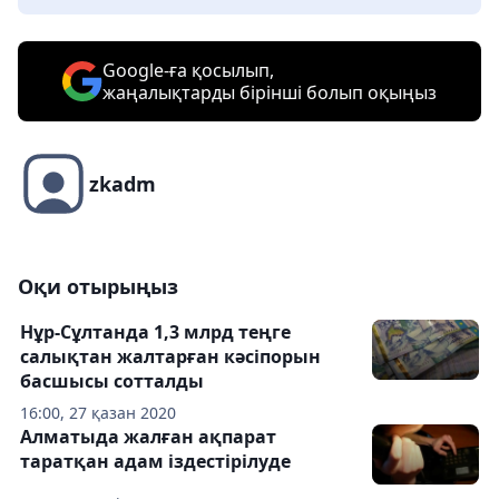
Google-ға қосылып,
жаңалықтарды бірінші болып оқыңыз
zkadm
Оқи отырыңыз
Нұр-Сұлтанда 1,3 млрд теңге
салықтан жалтарған кәсіпорын
басшысы сотталды
16:00, 27 қазан 2020
Алматыда жалған ақпарат
таратқан адам іздестірілуде