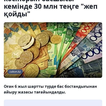
кемінде 30 млн теңге "жеп
қойды"
zakon.kz
Оған 6 жыл шартты түрде бас бостандығынан
айыру жазасы тағайындалды.