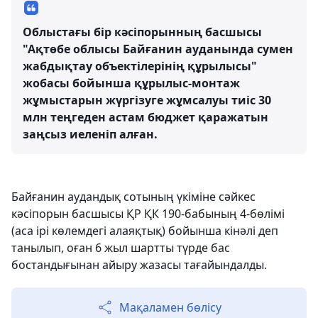
Облыстағы бір кәсіпорынның басшысы
"Ақтөбе облысы Байғанин ауданында сумен
жабдықтау объектілерінің құрылысы"
жобасы бойынша құрылыс-монтаж
жұмыстарын жүргізуге жұмсалуы тиіс 30
млн теңгеден астам бюджет қаражатын
заңсыз иеленіп алған.
Байғанин аудандық сотының үкіміне сәйкес
кәсіпорын басшысы ҚР ҚК 190-бабының 4-бөлімі
(аса ірі көлемдегі алаяқтық) бойынша кінәлі деп
танылып, оған 6 жыл шартты түрде бас
бостандығынан айыру жазасы тағайындалды.
Мақаламен бөлісу