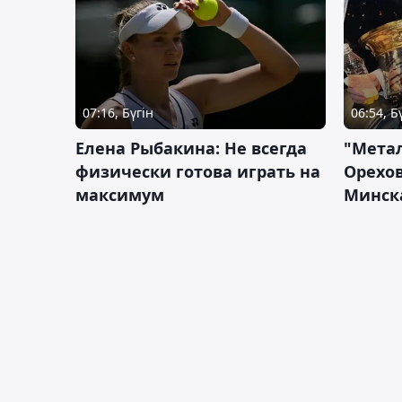
07:16, Бүгін
06:54, Б
Елена Рыбакина: Не всегда
"Мета
физически готова играть на
Орехов
максимум
Минск