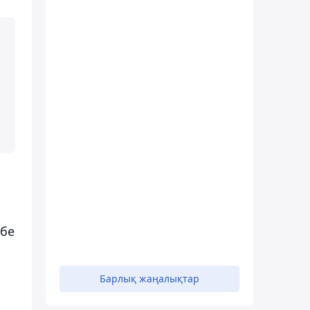
өбе
Барлық жаңалықтар