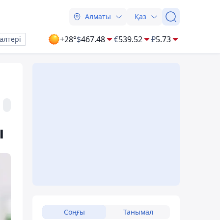
Алматы
Қаз
+28°
$
467.48
€
539.52
₽
5.73
алтері
ы
Соңғы
Танымал