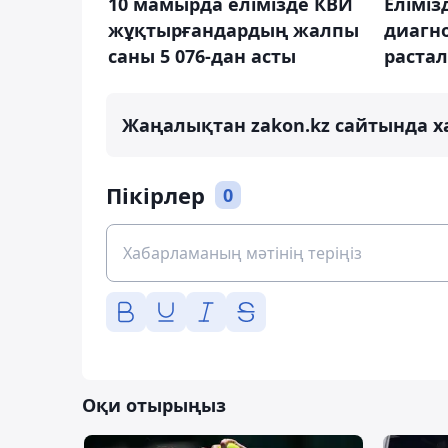
10 мамырда елімізде КВИ
Еліміз
жұқтырғандардың жалпы
диагно
саны 5 076-дан асты
раста
Жаңалықтан zakon.kz сайтында х
Пікірлер
0
Оқи отырыңыз