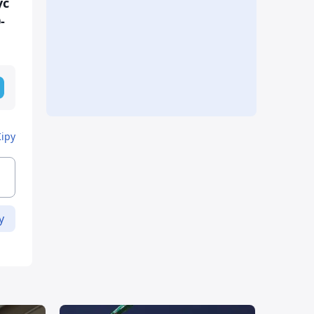
ус
-
Кіру
у