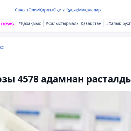
Саясат
Әлем
Қаржы
Оқиға
Құқық
Мақалалар
#Қазақмыс
#Салыстырмалы Қазақстан
#Халық бухг
kz
озы 4578 адамнан расталд