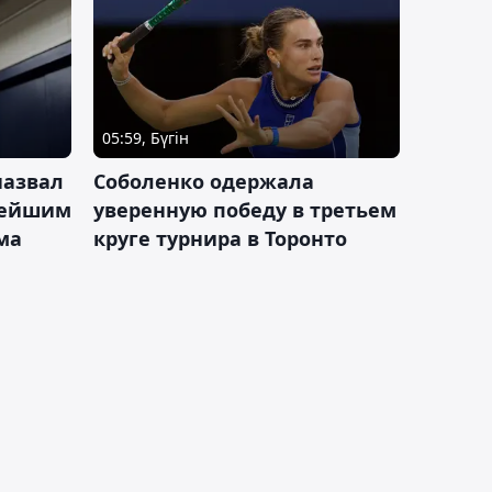
05:59, Бүгін
назвал
Соболенко одержала
лейшим
уверенную победу в третьем
ма
круге турнира в Торонто