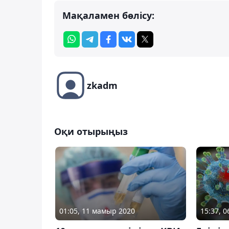
Мақаламен бөлісу:
zkadm
Оқи отырыңыз
01:05, 11 мамыр 2020
15:37, 