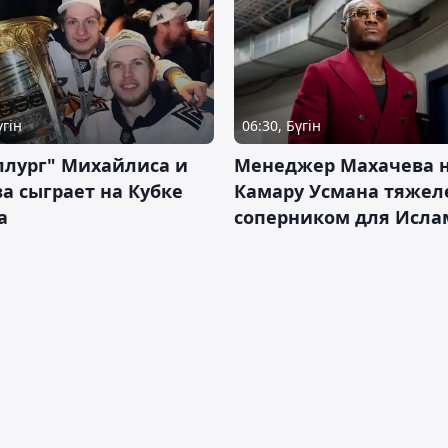
үгін
06:30, Бүгін
ллург" Михайлиса и
Менеджер Махачева 
а сыграет на Кубке
Камару Усмана тяже
а
соперником для Исла