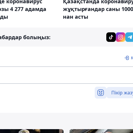
де коронавирус
Қазақстанда коронавир
зы 4 277 адамда
жұқтырғандар саны 1000
лды
нан асты
абардар болыңыз:
Пікір жаз