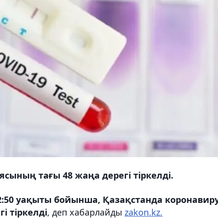
сының тағы 48 жаңа дерегі тіркелді.
2:50 уақыты бойынша, Қазақстанда коронавир
і тіркелді
, деп хабарлайды
zakon.kz.