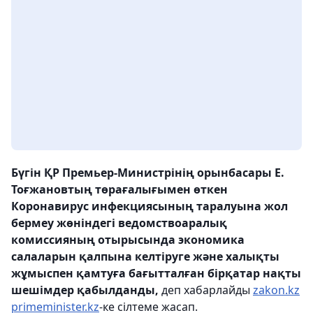
Бүгін ҚР Премьер-Министрінің орынбасары Е.
Тоғжановтың төрағалығымен өткен
Коронавирус инфекциясының таралуына жол
бермеу жөніндегі ведомствоаралық
комиссияның отырысында экономика
салаларын қалпына келтіруге және халықты
жұмыспен қамтуға бағытталған бірқатар нақты
шешімдер қабылданды,
деп хабарлайды
zakon.kz
primeminister.kz
-ке сілтеме жасап.