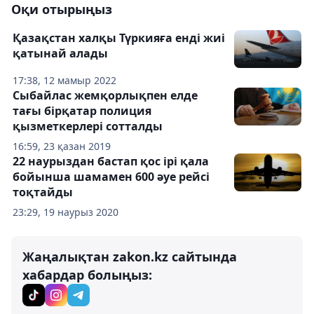
Оқи отырыңыз
Қазақстан халқы Түркияға енді жиі
қатынай алады
17:38, 12 мамыр 2022
Сыбайлас жемқорлықпен елде
тағы бірқатар полиция
қызметкерлері сотталды
16:59, 23 қазан 2019
22 наурыздан бастап қос ірі қала
бойынша шамамен 600 әуе рейсі
тоқтайды
23:29, 19 наурыз 2020
Жаңалықтан zakon.kz сайтында
хабардар болыңыз: