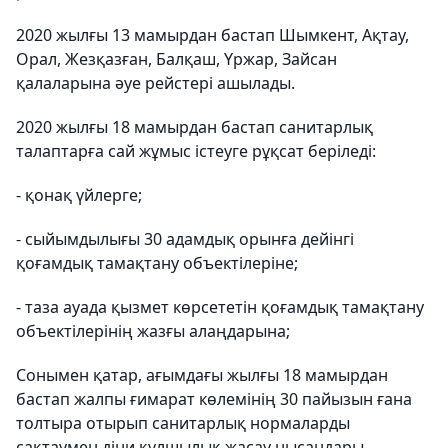
2020 жылғы 13 мамырдан бастап Шымкент, Ақтау,
Орал, Жезқазған, Балқаш, Үржар, Зайсан
қалаларына әуе рейстері ашылады.
2020 жылғы 18 мамырдан бастап санитарлық
талаптарға сай жұмыс істеуге рұқсат беріледі:
- қонақ үйлерге;
- сыйымдылығы 30 адамдық орынға дейінгі
қоғамдық тамақтану объектілеріне;
- таза ауада қызмет көрсететін қоғамдық тамақтану
объектілерінің жазғы алаңдарына;
Сонымен қатар, ағымдағы жылғы 18 мамырдан
бастап жалпы ғимарат көлемінің 30 пайызын ғана
толтыра отырып санитарлық нормаларды
сақтаумен діни құлшылық жасау нысандары