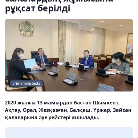
рұқсат берілді
primeminister.kz
2020 жылғы 13 мамырдан бастап Шымкент,
Ақтау, Орал, Жезқазған, Балқаш, Үржар, Зайсан
қалаларына әуе рейстері ашылады.