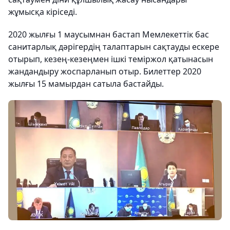
жұмысқа кіріседі.
2020 жылғы 1 маусымнан бастап Мемлекеттік бас
санитарлық дәрігердің талаптарын сақтауды ескере
отырып, кезең-кезеңмен ішкі теміржол қатынасын
жандандыру жоспарланып отыр. Билеттер 2020
жылғы 15 мамырдан сатыла бастайды.