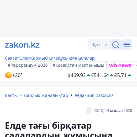
Қаз
Саясат
Әлем
Қаржы
Оқиға
Құқық
Мақалалар
#Референдум-2026
#Қазақстан мақтанышы
+20°
$
469.93
€
541.64
₽
5.71
Басты
Барлық жаңалықтар
Редакция Zakon.kz
00:12, 14 мамыр 2020
Елде тағы бірқатар
салалардың жұмысына