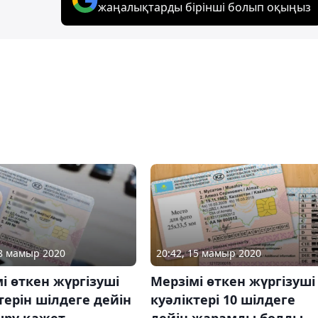
жаңалықтарды бірінші болып оқыңыз
18 мамыр 2020
20:42, 15 мамыр 2020
і өткен жүргізуші
Мерзімі өткен жүргізуші
терін шілдеге дейін
куәліктері 10 шілдеге