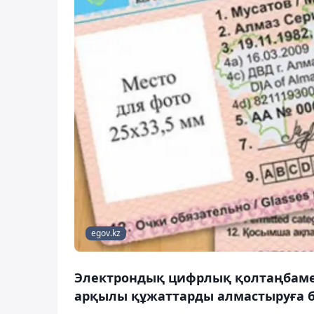
egov.kz
Электрондық цифрлық қолтаңбамен
арқылы құжаттарды алмастыруға 