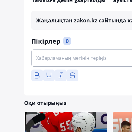
тамызға дейін ұзартылды
ауыст
Жаңалықтан zakon.kz сайтында х
Пікірлер
0
Оқи отырыңыз