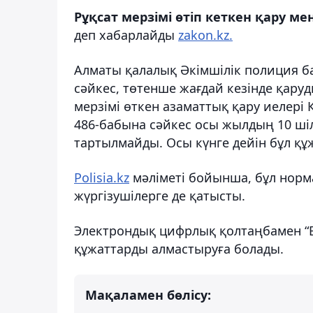
Рұқсат мерзімі өтіп кеткен қару ме
деп хабарлайды
zakon.kz.
Алматы қалалық Әкімшілік полиция б
сәйкес, төтенше жағдай кезінде қаруд
мерзімі өткен азаматтық қару иелері
486-бабына сәйкес осы жылдың 10 шіл
тартылмайды. Осы күнге дейін бұл құ
Polisia.kz
мәліметі бойынша, б
ұл норма
жүргізушілерге де қатысты.
Электрондық цифрлық қолтаңбамен “E
құжаттарды алмастыруға болады.
Мақаламен бөлісу: