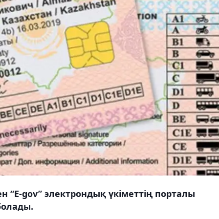
 “E-gov” электрондық үкіметтің порталы
болады.