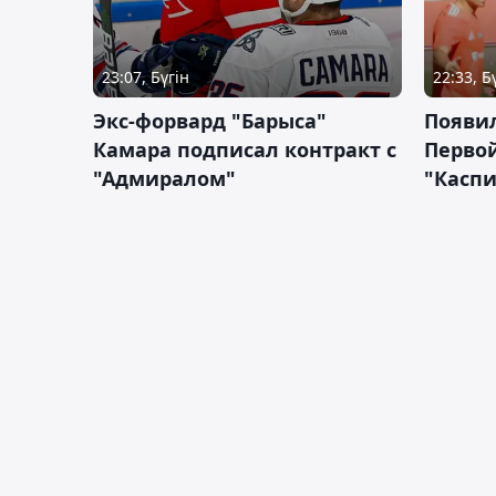
23:07, Бүгін
22:33, Б
Экс-форвард "Барыса"
Появи
Камара подписал контракт с
Первой
"Адмиралом"
"Касп