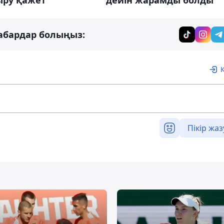
ыру қажет
дейін жарамды болды
абардар болыңыз:
Пікір жаз