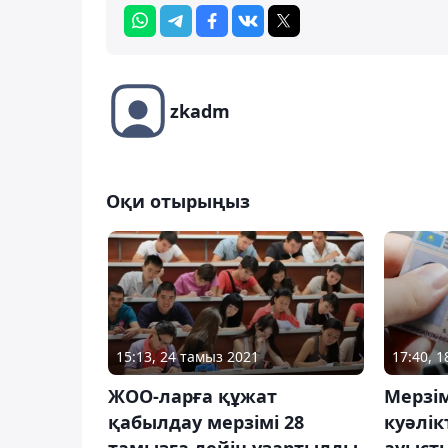
zkadm
Оқи отырыңыз
15:13, 24 тамыз 2021
17:40, 
ЖОО-ларға құжат
Мерзім
қабылдау мерзімі 28
куәлік