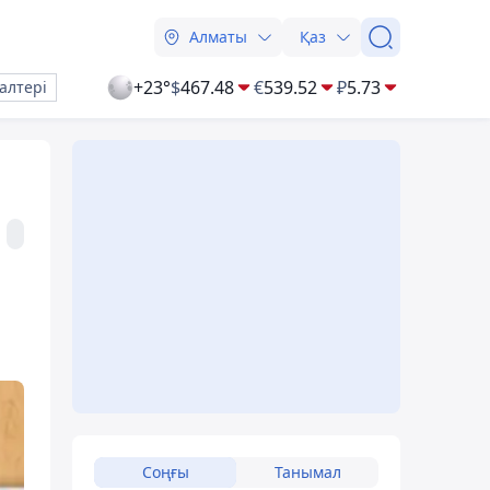
Алматы
Қаз
+23°
$
467.48
€
539.52
₽
5.73
алтері
Соңғы
Танымал