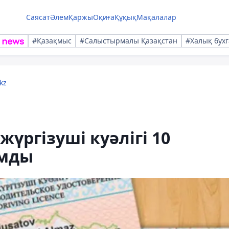
Саясат
Әлем
Қаржы
Оқиға
Құқық
Мақалалар
#Қазақмыс
#Салыстырмалы Қазақстан
#Халық бухг
kz
жүргізуші куәлігі 10
амды