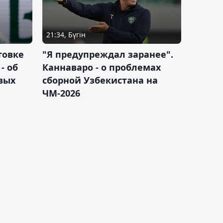
21:34, Бүгін
товке
"Я предупреждал заранее".
- об
Каннаваро - о проблемах
вых
сборной Узбекистана на
ЧМ-2026