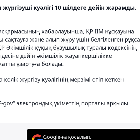
н жүргізуші куәлігі 10 шілдеге дейін жарамды
,
асқармасының хабарлауынша, ҚР ІІМ нұсқауына
ы сақтауға және алып жүру үшін белгіленген рұқса
 ҚР Әкімшілік құқық бұзушылық туралы кодексінің
десіне дейін әкімшілік жауапкершілікке
жатты ұзартуға болады.
 көлік жүргізу куәлігінің мерзімі өтіп кеткен
-gov” электрондық үкіметтің порталы арқылы
Google-ға қосылып,