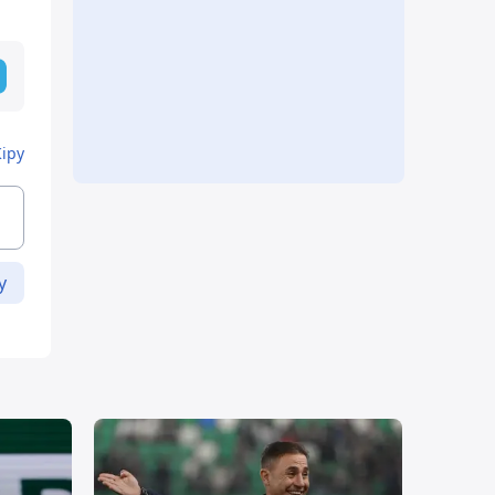
Кіру
у