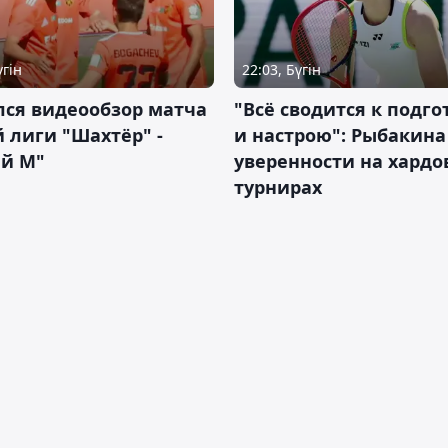
үгін
22:03, Бүгін
лся видеообзор матча
"Всё сводится к подго
 лиги "Шахтёр" -
и настрою": Рыбакина 
ий М"
уверенности на хардо
турнирах