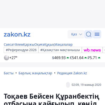
Қаз
Саясат
Әлем
Қаржы
Оқиға
Құқық
Мақалалар
#Референдум-2026
#Қазақстан мақтанышы
+27°
$
469.93
€
541.64
₽
5.71
Басты
Барлық жаңалықтар
Редакция Zakon.kz
02:09, 19 мамыр 2020
Тоқаев Бейсен Құранбектің
отбасына қайғырып, көңіл