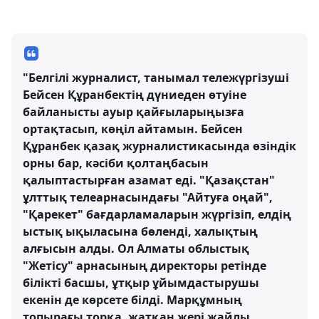
"Белгілі журналист, танымал тележүргізуші
Бейсен Құранбектің дүниеден өтуіне
байланысты ауыр қайғыларыңызға
ортақтасып, көңіл айтамын. Бейсен
Құранбек қазақ журналистикасында өзіндік
орны бар, кәсіби қолтаңбасын
қалыптастырған азамат еді. "Қазақстан"
ұлттық телеарнасындағы "Айтуға оңай",
"Қарекет" бағдарламаларын жүргізіп, елдің
ыстық ықыласына бөленді, халықтың
алғысын алды. Ол Алматы облыстық
"Жетісу" арнасының директоры ретінде
білікті басшы, ұтқыр ұйымдастырушы
екенін де көрсете білді. Марқұмның
топырағы торқа, жатқан жері жайлы,