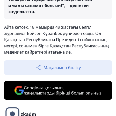
иманы саламат болсын!", – делінген
жеделхатта.
Айта кетсек, 18 мамырда 49 жастағы белгілі
журналист Бейсен Құранбек дүниеден озды. Ол
Қазақстан Республикасы Президенті сыйлығының
иегері, сонымен бірге Қазақстан Республикасының
мәдениет қайраткері атағына ие.
Мақаламен бөлісу
Google-ға қосылып,
жаңалықтарды бірінші болып оқыңыз
zkadm