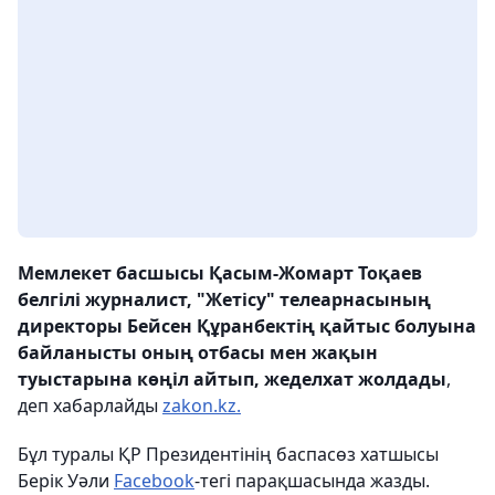
Мемлекет басшысы Қасым-Жомарт Тоқаев
белгілі журналист, "Жетісу" телеарнасының
директоры Бейсен Құранбектің қайтыс болуына
байланысты оның отбасы мен жақын
туыстарына көңіл айтып, жеделхат жолдады
,
деп хабарлайды
zakon.kz.
Бұл туралы ҚР Президентінің баспасөз хатшысы
Берік Уәли
Facebook
-тегі парақшасында жазды.