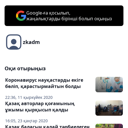
Google-ға қосылып,
жаңалықтарды бірінші болып оқыңыз
zkadm
Оқи отырыңыз
Коронавирус науқастарды екіге
бөліп, қарастырмайтын болды
22:36, 11 қыркүйек 2020
Қазақ авторлар қоғамының
ұжымы қырқысып қалды
16:05, 23 қаңтар 2020
Қазақ баласын қалай тәрбиелеген