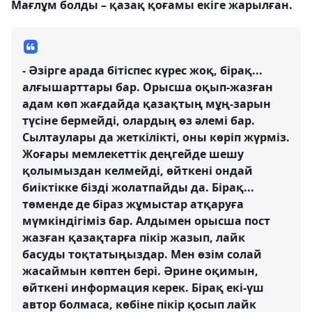
Мағлұм болды – қазақ қоғамы екіге жарылған.
- Әзірге арада бітіспес күрес жоқ, бірақ...
алғышарттары бар. Орысша оқып-жазған
адам көп жағдайда қазақтың мұң-зарын
түсіне бермейді, олардың өз әлемі бар.
Сылтаулары да жеткілікті, оны көріп жүрміз.
Жоғары мемлекеттік деңгейде шешу
қолымыздан келмейді, өйткені ондай
биіктікке бізді жолатпайды да. Бірақ...
төменде де біраз жұмыстар атқаруға
мүмкіндігіміз бар. Алдымен орысша пост
жазған қазақтарға пікір жазып, лайк
басуды тоқтатыңыздар. Мен өзім солай
жасаймын көптен бері. Әрине оқимын,
өйткені информация керек. Бірақ екі-үш
автор болмаса, көбіне пікір қосып лайк