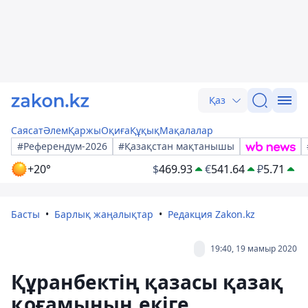
Қаз
Саясат
Әлем
Қаржы
Оқиға
Құқық
Мақалалар
#Референдум-2026
#Қазақстан мақтанышы
+20°
$
469.93
€
541.64
₽
5.71
Басты
Барлық жаңалықтар
Редакция Zakon.kz
19:40, 19 мамыр 2020
Құранбектің қазасы қазақ
қоғамының екіге