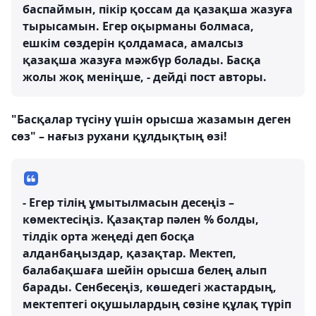
баспаймын, пікір қоссам да қазақша жазуға
тырысамын. Егер оқырманы болмаса,
ешкім сөздерін қолдамаса, амалсыз
қазақша жазуға мәжбүр болады. Басқа
жолы жоқ меніңше, - дейді пост авторы.
"Басқалар түсіну үшін орысша жазамын деген
сөз" – нағыз рухани құлдықтың өзі!
- Егер тілің ұмытылмасын десеңіз –
көмектесіңіз. Қазақтар пәлен % болды,
тілдік орта жеңеді деп босқа
алданбаңыздар, қазақтар. Мектеп,
балабақшаға шейін орысша белең алып
барады. Сенбесеңіз, көшедегі жастардың,
мектептегі оқушылардың сөзіне құлақ түріп