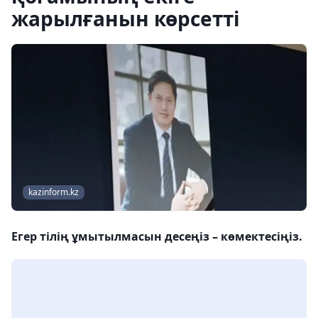
жарылғанын көрсетті
kazinform.kz
Егер тілің ұмытылмасын десеңіз – көмектесіңіз.