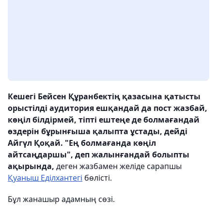
Кешегі Бейсен Құранбектің қазасына қатысты
орыстілді аудитория ешқандай да пост жазбай,
көңіл білдірмей, тіпті ештеңе де болмағандай
өздерін бұрынғыша қалыпта ұстады, дейді
Айгүл Қоқай. "Ең болмағанда көңіл
айтсаңдаршы", деп жалынғандай болыпты
ақырында,
деген жазбамен желіде сарапшы
Қуаныш Еділхантегі
бөлісті.
Бұл жанашыр адамның сөзі.