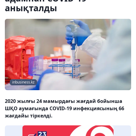
анықталды
inbusiness.kz
2020 жылғы 24 мамырдағы жағдай бойынша
ШҚО аумағында COVID-19 инфекциясының 66
жағдайы тіркелді.