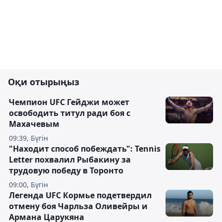
Оқи отырыңыз
Чемпион UFC Гейджи может
освободить титул ради боя с
Махачевым
09:39, Бүгін
"Находит способ побеждать": Tennis
Letter похвалил Рыбакину за
трудовую победу в Торонто
09:00, Бүгін
Легенда UFC Кормье подетвердил
отмену боя Чарльза Оливейры и
Армана Царукяна