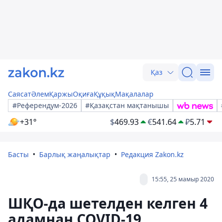
Қаз
Саясат
Әлем
Қаржы
Оқиға
Құқық
Мақалалар
#Референдум-2026
#Қазақстан мақтанышы
+31°
$
469.93
€
541.64
₽
5.71
Басты
Барлық жаңалықтар
Редакция Zakon.kz
15:55, 25 мамыр 2020
ШҚО-да шетелден келген 4
адамнан COVID-19