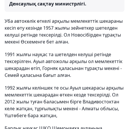
Денсаулық сақтау министрлігі.
Уба автокөлік өткелі арқылы мемлекеттік шекараны
кесіп өту кезінде
1
957 жылғы зейнеткер шетелден
келуші ретінде тексерілді. Ол Новосібірден тұрақты
мекені Өскеменге бет алған.
1991 жылғы науқас та шетелден келуші ретінде
тексерілген. Ауыл автожолы арқылы ол мемлекеттік
шекарадан өтіп, Горняк қаласынан тұрақты мекені -
Семей қаласына бағыт алған.
1992 жылғы келіншек те осы Ауыл шекарасы арқылы
мемлекеттік шекарадан өткен кезде тексерілді. Ол
2012 жылы туған баласымен бірге Владивостоктан
келе жатқан, тұрғылықты мекені - Алматы облысы,
Үштөбеге бара жатқан,
Барлық науқас ШҚО Шемонаиха ауданына