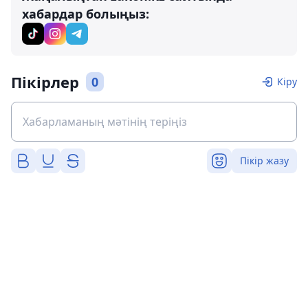
хабардар болыңыз:
Пікірлер
0
Кіру
Пікір жазу