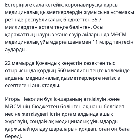
Естеріңізге сала кетейік, коронавирусқа қарсы
медициналық қызметкерлердің жұмысына үстемақы
ретінде республикалық бюджеттен 35,7
миллиардтан астам теңге бөлінген. Осы
қаражаттың наурыз және сәуір айларында МӘСМ
медициналық ұйымдарға шамамен 11 млрд теңгесін
аударды.
22 мамырда Қоғамдық кеңестің кезектен тыс
отырысында қордың 560 миллион теңге көлемінде
ақшаны медициналық қызметкерлерге негізсіз
есептегені анықталды.
Игорь Неволин бұл іс-шараның өткізілуін және
МӘСМ-нің бюджеттен бөлінген ақшаны белгілеп,
иесіне жеткізудегі істің қоғам алдында ашық
жүргізуін, сондай-ақ медициналық ұйымдарды
қаржылай қолдау шараларын қолдап, оған оң баға
береді.