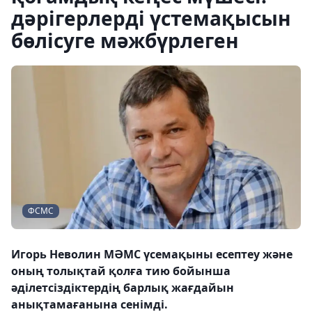
дәрігерлерді үстемақысын
бөлісуге мәжбүрлеген
ФСМС
Игорь Неволин МӘМС үсемақыны есептеу және
оның толықтай қолға тию бойынша
әділетсіздіктердің барлық жағдайын
анықтамағанына сенімді.