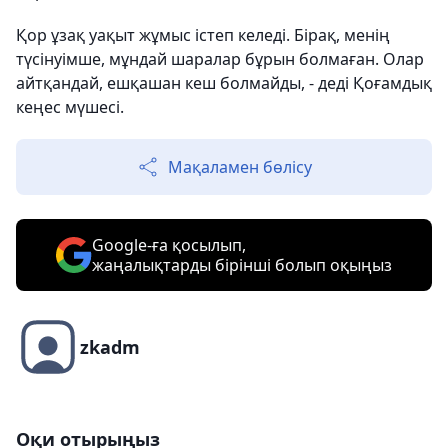
Қор ұзақ уақыт жұмыс істеп келеді. Бірақ, менің
түсінуімше, мұндай шаралар бұрын болмаған. Олар
айтқандай, ешқашан кеш болмайды, - деді Қоғамдық
кеңес мүшесі.
Мақаламен бөлісу
Google-ға қосылып,
жаңалықтарды бірінші болып оқыңыз
zkadm
Оқи отырыңыз