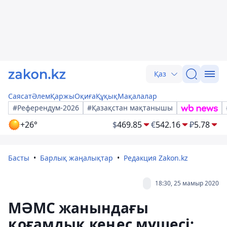
Қаз
Саясат
Әлем
Қаржы
Оқиға
Құқық
Мақалалар
#Референдум-2026
#Қазақстан мақтанышы
+26°
$
469.85
€
542.16
₽
5.78
Басты
Барлық жаңалықтар
Редакция Zakon.kz
18:30, 25 мамыр 2020
МӘМС жанындағы
қоғамдық кеңес мүшесі: