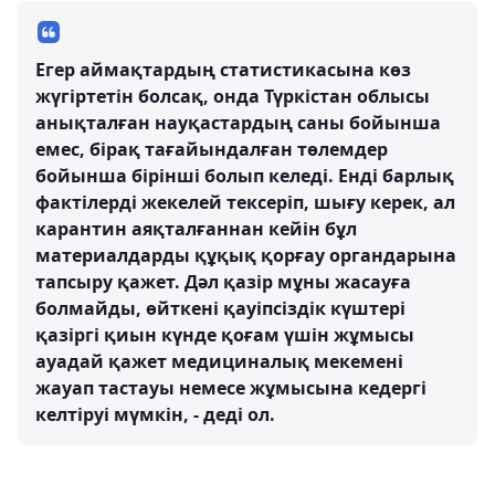
Егер аймақтардың статистикасына көз
жүгіртетін болсақ, онда Түркістан облысы
анықталған науқастардың саны бойынша
емес, бірақ тағайындалған төлемдер
бойынша бірінші болып келеді. Енді барлық
фактілерді жекелей тексеріп, шығу керек, ал
карантин аяқталғаннан кейін бұл
материалдарды құқық қорғау органдарына
тапсыру қажет. Дәл қазір мұны жасауға
болмайды, өйткені қауіпсіздік күштері
қазіргі қиын күнде қоғам үшін жұмысы
ауадай қажет медициналық мекемені
жауап тастауы немесе жұмысына кедергі
келтіруі мүмкін, - деді ол.