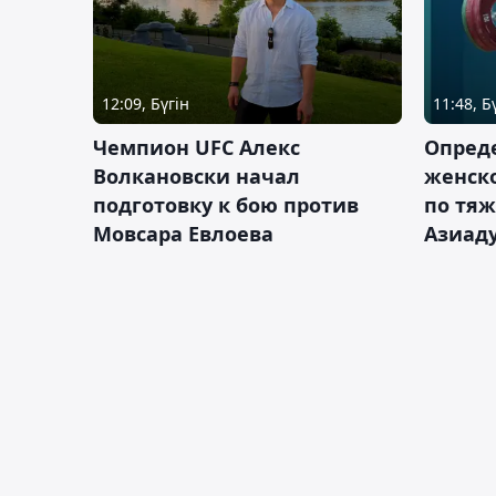
12:09, Бүгін
11:48, Б
Чемпион UFC Алекс
Опреде
Волкановски начал
женско
подготовку к бою против
по тяж
Мовсара Евлоева
Азиад