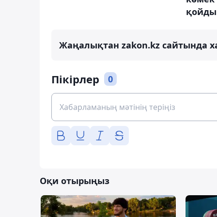
қойды
Жаңалықтан zakon.kz сайтында х
Пікірлер
0
Оқи отырыңыз