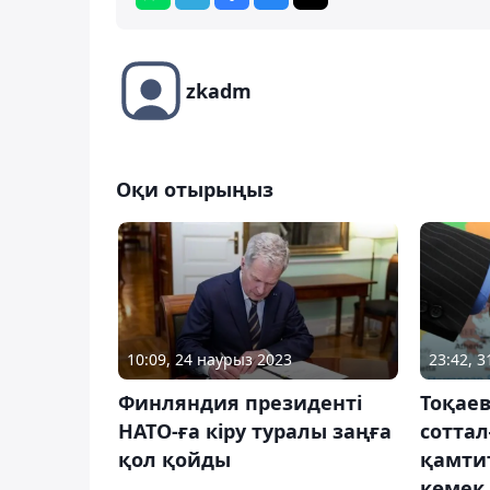
zkadm
Оқи отырыңыз
10:09, 24 наурыз 2023
23:42, 
Финляндия президенті
Тоқае
НАТО-ға кіру туралы заңға
соттал
қол қойды
қамти
көмек 