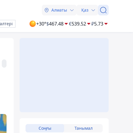
Алматы
Қаз
+30°
$
467.48
€
539.52
₽
5.73
алтері
Соңғы
Танымал