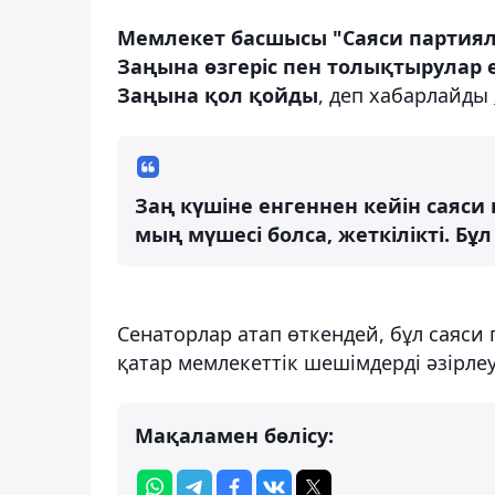
Мемлекет басшысы "Саяси партиял
Заңына өзгеріс пен толықтырулар 
Заңына қол қойды
, деп хабарлайды
Заң күшіне енгеннен кейін саяси 
мың мүшеcі болса, жеткілікті. Бұ
Сенаторлар атап өткендей, бұл саяси
қатар мемлекеттік шешімдерді әзірлеу
Мақаламен бөлісу: