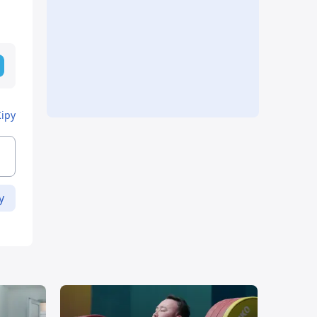
Кіру
у