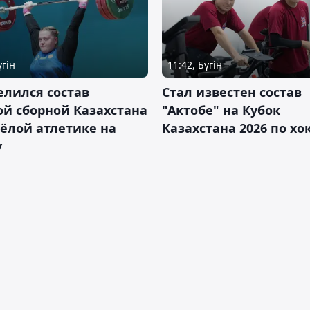
үгін
11:42, Бүгін
лился состав
Стал известен состав
й сборной Казахстана
"Актобе" на Кубок
ёлой атлетике на
Казахстана 2026 по х
у