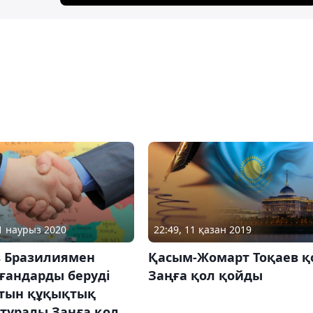
31 наурыз 2020
22:49, 11 қазан 2019
в Бразилиямен
Қасым-Жомарт Тоқаев қ
ғандарды беруді
Заңға қол қойды
тын құқықтық
туралы Заңға қол