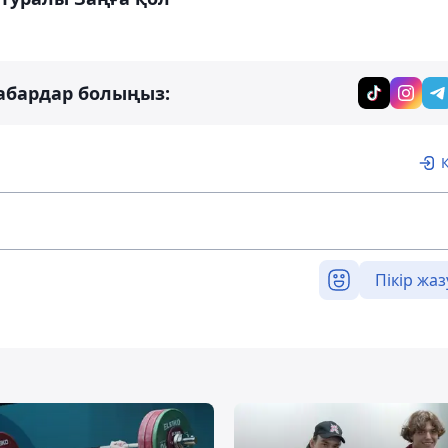
абардар болыңыз:
Пікір жаз