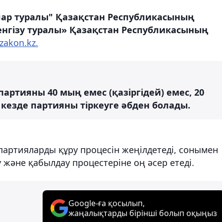
ар туралы" Қазақстан Республикасының
енгізу туралы» Қазақстан Республикасының
zakon.kz.
партияны 40 мың емес (қазіргідей) емес, 20
л кезде партияны тіркеуге әбден болады.
 партияларды құру процесін жеңілдетеді, сонымен
 және қабылдау процестеріне оң әсер етеді.
Google-ға қосылып,
жаңалықтарды бірінші болып оқыңыз