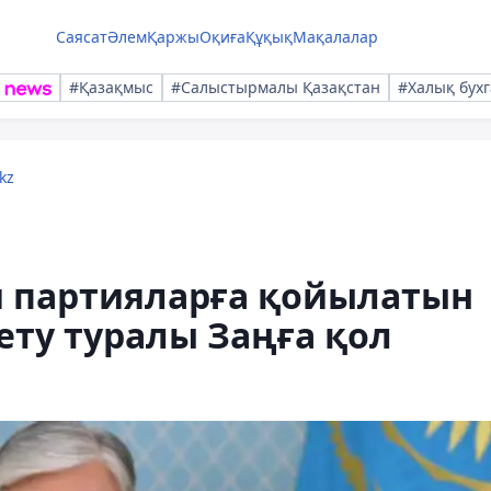
Саясат
Әлем
Қаржы
Оқиға
Құқық
Мақалалар
#Қазақмыс
#Салыстырмалы Қазақстан
#Халық бухг
kz
и партияларға қойылатын
ту туралы Заңға қол