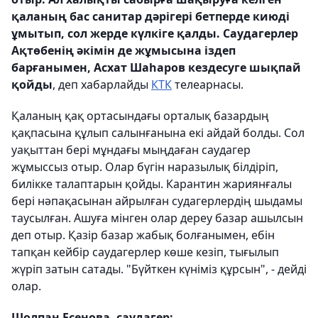
қаланың бас санитар дәрігері бетперде киюді
ұмытып, сол жерде күлкіге қалды. Саудагерлер
Ақтөбенің әкімін де жұмысына іздеп
барғанымен, Асхат Шаһаров кездесуге шықпай
қойды
, деп хабарлайды
КТК
телеарнасы.
Қаланың қақ ортасындағы орталық базардың
қақпасына құлып салынғанына екі айдай болды. Сол
уақыттан бері мұндағы мыңдаған саудагер
жұмыссыз отыр. Олар бүгін наразылық білдіріп,
билікке талаптарын қойды. Карантин жариянғалы
бері нәпақасынан айрылған судагерлердің шыдамы
таусылған. Ашуға мінген олар дереу базар ашылсын
деп отыр. Қазір базар жабық болғанымен, ебін
тапқан кейбір саудагерлер көше кезіп, тығылып
жүріп затын сатады. "Бүйткен күніміз құрсын", - дейді
олар.
Шолпан Есенова, саудагер: