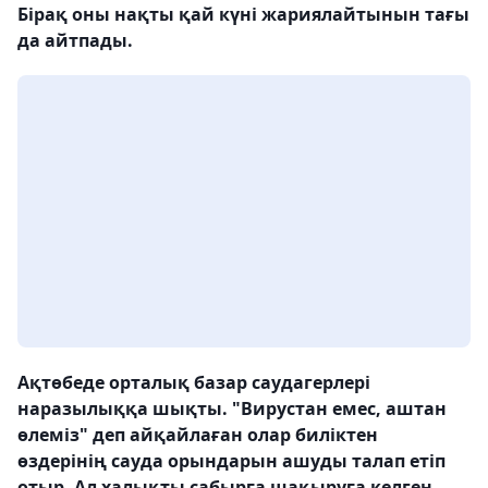
Бірақ оны нақты қай күні жариялайтынын тағы
да айтпады.
Ақтөбеде орталық базар саудагерлері
наразылыққа шықты. "Вирустан емес, аштан
өлеміз" деп айқайлаған олар биліктен
өздерінің сауда орындарын ашуды талап етіп
отыр. Ал халықты сабырға шақыруға келген