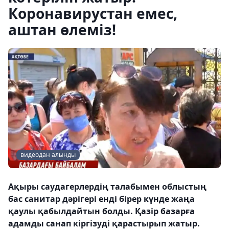
Коронавирустан емес,
аштан өлеміз!
видеодан алынды
Ақыры саудагерлердің талабымен облыстың
бас санитар дәрігері енді бірер күнде жаңа
қаулы қабылдайтын болды. Қазір базарға
адамды санап кіргізуді қарастырып жатыр.