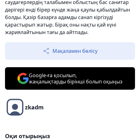
саудагерлердің талабымен облыстың бас санитар
дәрігері енді бірер күнде жаңа қаулы қабылдайтын
болды. Қазір базарға адамды санап кіргізуді
қарастырып жатыр. Бірақ оны нақты қай күні
жариялайтынын тағы да айтпады.
Мақаламен бөлісу
Google-ға қосылып,
жаңалықтарды бірінші болып оқыңыз
zkadm
Оқи отырыңыз