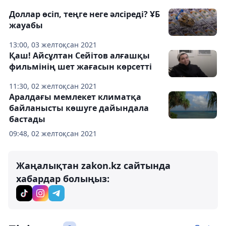
Доллар өсіп, теңге неге әлсіреді? ҰБ
жауабы
13:00, 03 желтоқсан 2021
Қаш! Айсұлтан Сейітов алғашқы
фильмінің шет жағасын көрсетті
11:30, 02 желтоқсан 2021
Аралдағы мемлекет климатқа
байланысты көшуге дайындала
бастады
09:48, 02 желтоқсан 2021
Жаңалықтан zakon.kz сайтында
хабардар болыңыз: