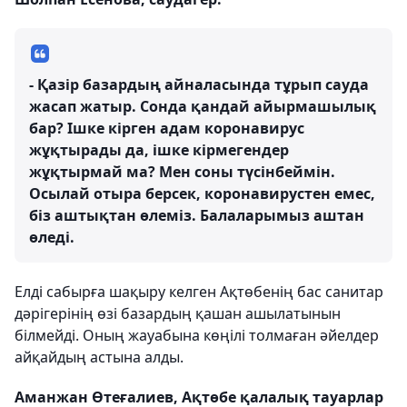
- Қазір базардың айналасында тұрып сауда
жасап жатыр. Сонда қандай айырмашылық
бар? Ішке кірген адам коронавирус
жұқтырады да, ішке кірмегендер
жұқтырмай ма? Мен соны түсінбеймін.
Осылай отыра берсек, коронавирустен емес,
біз аштықтан өлеміз. Балаларымыз аштан
өледі.
Елді сабырға шақыру келген Ақтөбенің бас санитар
дәрігерінің өзі базардың қашан ашылатынын
білмейді. Оның жауабына көңілі толмаған әйелдер
айқайдың астына алды.
Аманжан Өтеғалиев, Ақтөбе қалалық тауарлар