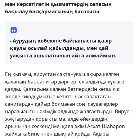
мен көрсетілетін қызметтердің сапасын
бақылау басқармасының басшысы:
- Аурудың көбеюіне байланысты қазір
қаулы осылай қабылданды, мен қай
уақытта ашылатынын айта алмаймын.
Ең қызығы, вирустан сақтануға шақыра келген
қаланың бас санитар дәрігері ел алдында күлкіге
қалды. Қалтасына салған бетпердесін көпшілік
жерде киюді ұмытып кетіпті. Сасқалақтаған
санитардан қайыр болмаған соң, саудагерлер
наразылығын әкімдік алдында жалғастырды. Вирус
жұқтырудан қорықты ма, әлде әйелдердің
арынынан сескенді ме, қала әкімі Асхат Шаһаров
жайлы кабинетінен шықпай қойды. Ақыры