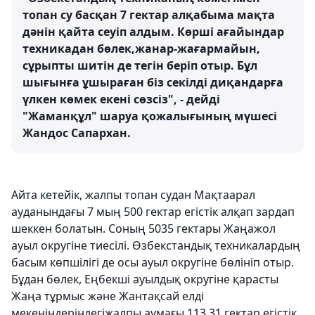
топан су басқан 7 гектар алқабыма мақта
дәнін қайта сеуіп алдым. Көрші ағайындар
техникадан бөлек,жанар-жағармайын,
сұрыпты шитін де тегін беріп отыр. Бұл
шығынға ұшыраған біз секілді диқандарға
үлкен көмек екені сөзсіз", - дейді
"Жаманқұл" шаруа қожалығының мүшесі
Жандос Сапархан.
Айта кетейік, жалпы топан судан Мақтаарал
ауданындағы 7 мың 500 гектар егістік алқап зардап
шеккен болатын. Соның 5035 гектары Жаңажол
ауыл округіне тиесілі. Өзбекстандық техникалардың
басым көпшілігі де осы ауыл округіне бөлініп отыр.
Бұдан бөлек, Еңбекші ауылдық округіне қарасты
Жаңа тұрмыс және Жантақсай елді
мекеніндеріндегіжалпы аумағы 113,31 гектар егістік