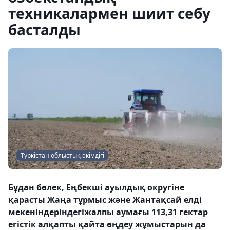
техникалармен шиит себу
басталды
Түркістан облыстық әкімдігі
Бұдан бөлек, Еңбекші ауылдық округіне
қарасты Жаңа тұрмыс және Жантақсай елді
мекеніндеріндегіжалпы аумағы 113,31 гектар
егістік алқапты қайта өңдеу жұмыстарын да