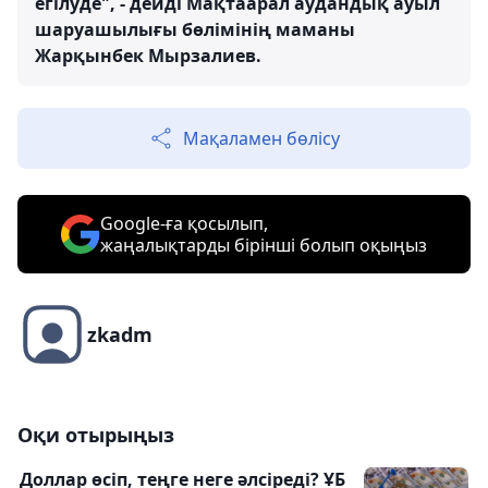
егілуде", - дейді Мақтаарал аудандық ауыл
шаруашылығы бөлімінің маманы
Жарқынбек Мырзалиев.
Мақаламен бөлісу
Google-ға қосылып,
жаңалықтарды бірінші болып оқыңыз
zkadm
Оқи отырыңыз
Доллар өсіп, теңге неге әлсіреді? ҰБ