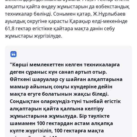
алқапты қайта өңдеу жұмыстарын да өзбекстандық
техникалар бөлінді. Сонымен қатар, Ж.Нұрлыбаев
ауылдық округіне қарасты Қарақыр елді-мекенінде
61,8 гектар егістікке қайтара мақта дәнін себу
жұмыстары жүргізілуде.
"Көрші мемлекеттен келген техникаларға
деген сұраныс күн санап артып отыр.
Өйткені шаруалар су шайған алқаптарына
мамыр айының соңғы күндеріне дейін
мақта егуге болатынын жақсы біледі.
Сондықтан оларкүндіз-түні тынбай егістік
алқаптарын қайта қалпына келтіру
жұмыстарына жұмылуда. Бір тәулікте
шамамен 100 гектардан астам алқапқа
күлте жүргізіліп, 100 гектарға мақта