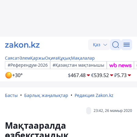
Қаз
Саясат
Әлем
Қаржы
Оқиға
Құқық
Мақалалар
#Референдум-2026
#Қазақстан мақтанышы
+30°
$
467.48
€
539.52
₽
5.73
Басты
Барлық жаңалықтар
Редакция Zakon.kz
23:42, 26 мамыр 2020
Мақтааралда
өзбекстандық