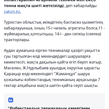
тонна мақта шиті жеткізілді
, деп хабарлайды
zakon.kz.
Түркістан облыстық әкімдігінің баспасөз қызметінің
хабарлауынша, оның 15-і чизель агрегаты болса,11 -
жүйекаралық қопсытқыш, 14-і - дән сепкіш (сеялка)
тракторлары.
Аудан аумағына кірген техникалар қазіргі уақытта
суы тартылған елді мекендердегі шаруаларға
көмектесіп, мақта дақылын қайта егіп беріп жатыр.
Мәселен, Ж.Нұрлыбаев ауылдық округіне қарасты
Қарақыр елді-мекеніндегі "Жаманқұл" шаруа
қожалығы өзбекстандық техниканың арқасында 7
гектар алқабына мақта шитін қайта сеуіп шықты.
"Өзбекстандық техниканың көмегімен