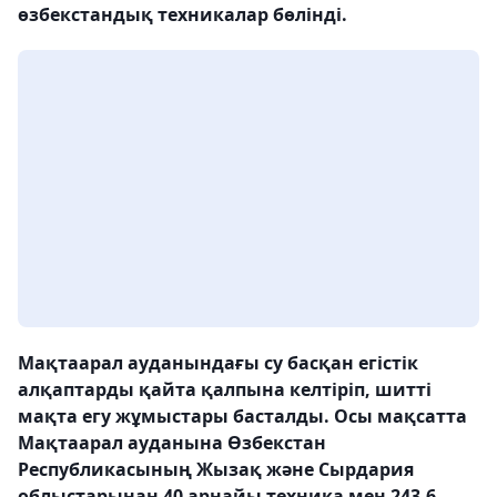
өзбекстандық техникалар бөлінді.
Мақтаарал ауданындағы су басқан егістік
алқаптарды қайта қалпына келтіріп, шитті
мақта егу жұмыстары басталды. Осы мақсатта
Мақтаарал ауданына Өзбекстан
Республикасының Жызақ және Сырдария
облыстарынан 40 арнайы техника мен 243,6