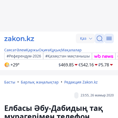
Қаз
Саясат
Әлем
Қаржы
Оқиға
Құқық
Мақалалар
#Референдум-2026
#Қазақстан мақтанышы
+29°
$
469.85
€
542.16
₽
5.78
Басты
Барлық жаңалықтар
Редакция Zakon.kz
23:55, 26 мамыр 2020
Елбасы Әбу-Дабидың тақ
мұрагерімен телефон