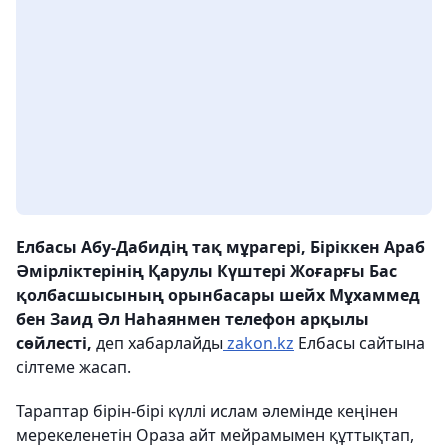
Елбасы Абу-Дабидің тақ мұрагері, Біріккен Араб
Әмірліктерінің Қарулы Күштері Жоғарғы Бас
қолбасшысының орынбасары шейх Мұхаммед
бен Заид Әл Наһаянмен телефон арқылы
сөйлесті,
деп хабарлайды
zakon.kz
Елбасы сайтына
сілтеме жасап.
Тараптар бірін-бірі күллі ислам әлемінде кеңінен
мерекеленетін Ораза айт мейрамымен құттықтап,