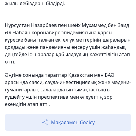
жылы лебіздерін білдірді.
Нұрсұлтан Назарбаев пен шейх Мұхаммед бен Заид
Әл Наһаян коронавирс эпидемиясына қарсы
күреске бағытталған екі ел үкіметтерінің шараларын
қолдады және пандемияны еңсеру үшін жаһандық
деңгейде іс-шаралар қабылдаудың қажеттілігін атап
өтті.
Әңгіме соңында тараптар Қазақстан мен БАӘ
арасында саяси, сауда-инвестициялық және мәдени-
гуманитарлық салаларда ынтымақтастықты
күшейту үшін преспектива мен әлеуеттің зор
екендігін атап өтті.
Мақаламен бөлісу