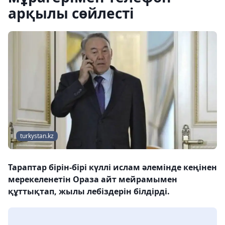
арқылы сөйлесті
turkystan.kz
Тараптар бірін-бірі күллі ислам әлемінде кеңінен
мерекеленетін Ораза айт мейрамымен
құттықтап, жылы лебіздерін білдірді.