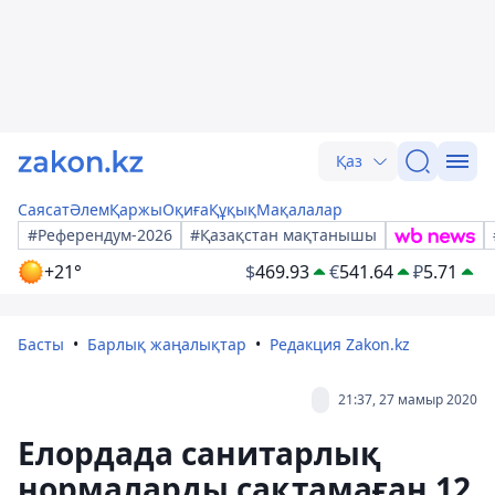
Қаз
Саясат
Әлем
Қаржы
Оқиға
Құқық
Мақалалар
#Референдум-2026
#Қазақстан мақтанышы
+21°
$
469.93
€
541.64
₽
5.71
Басты
Барлық жаңалықтар
Редакция Zakon.kz
21:37, 27 мамыр 2020
Елордада санитарлық
нормаларды сақтамаған 12