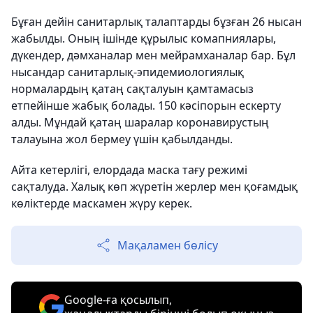
Бұған дейін санитарлық талаптарды бұзған 26 нысан
жабылды. Оның ішінде құрылыс комапниялары,
дүкендер, дәмханалар мен мейрамханалар бар. Бұл
нысандар санитарлық-эпидемиологиялық
нормалардың қатаң сақталуын қамтамасыз
етпейінше жабық болады. 150 кәсіпорын ескерту
алды. Мұндай қатаң шаралар коронавирустың
талауына жол бермеу үшін қабылданды.
Айта кетерлігі, елордада маска тағу режимі
сақталуда. Халық көп жүретін жерлер мен қоғамдық
көліктерде маскамен жүру керек.
Мақаламен бөлісу
Google-ға қосылып,