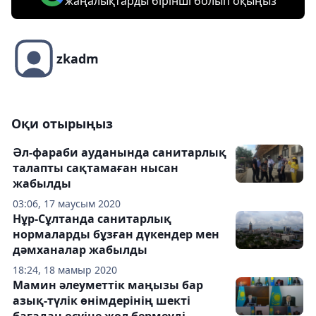
жаңалықтарды бірінші болып оқыңыз
zkadm
Оқи отырыңыз
Әл-фараби ауданында санитарлық
талапты сақтамаған нысан
жабылды
03:06, 17 маусым 2020
Нұр-Сұлтанда санитарлық
нормаларды бұзған дүкендер мен
дәмханалар жабылды
18:24, 18 мамыр 2020
Мамин әлеуметтік маңызы бар
азық-түлік өнімдерінің шекті