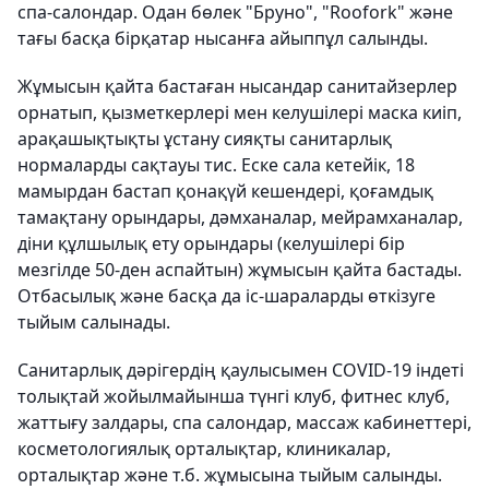
спа-салондар. Одан бөлек "Бруно", "Roofork" және
тағы басқа бірқатар нысанға айыппұл салынды.
Жұмысын қайта бастаған нысандар санитайзерлер
орнатып, қызметкерлері мен келушілері маска киіп,
арақашықтықты ұстану сияқты санитарлық
нормаларды сақтауы тис. Еске сала кетейік, 18
мамырдан бастап қонақүй кешендері, қоғамдық
тамақтану орындары, дәмханалар, мейрамханалар,
діни құлшылық ету орындары (келушілері бір
мезгілде 50-ден аспайтын) жұмысын қайта бастады.
Отбасылық және басқа да іс-шараларды өткізуге
тыйым салынады.
Санитарлық дәрігердің қаулысымен COVID-19 індеті
толықтай жойылмайынша түнгі клуб, фитнес клуб,
жаттығу залдары, спа салондар, массаж кабинеттері,
косметологиялық орталықтар, клиникалар,
орталықтар және т.б. жұмысына тыйым салынды.