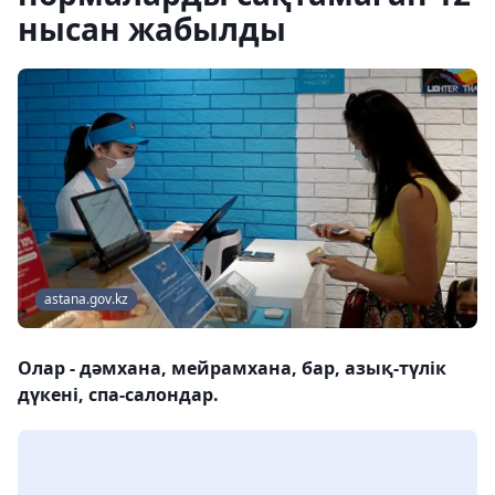
нысан жабылды
astana.gov.kz
Олар - дәмхана, мейрамхана, бар, азық-түлік
дүкені, спа-салондар.