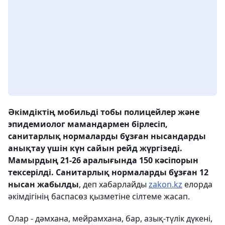
Әкімдіктің мобильді тобы полицейлер және
эпидемиолог мамандармен бірлесіп,
санитарлық нормаларды бұзған нысандарды
анықтау үшін күн сайын рейд жүргізеді.
Мамырдың 21-26 аралығында 150 кәсіпорын
тексерілді. Санитарлық нормаларды бұзған 12
нысан жабылды
, деп хабарлайды
zakon.kz
елорда
әкімдігінің баспасөз қызметіне сілтеме жасап.
Олар - дәмхана, мейрамхана, бар, азық-түлік дүкені,