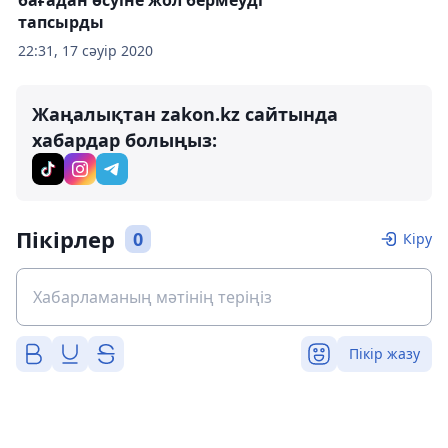
бағадан өсуіне жол бермеуді
тапсырды
22:31, 17 сәуір 2020
Жаңалықтан zakon.kz сайтында
хабардар болыңыз:
Пікірлер
0
Кіру
Пікір жазу