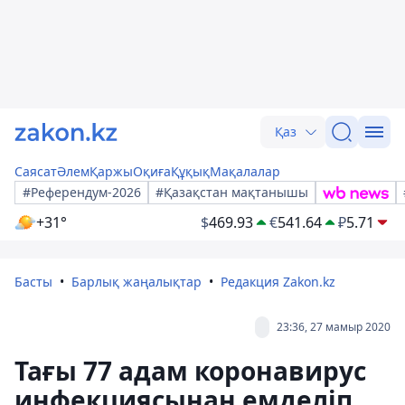
Қаз
Саясат
Әлем
Қаржы
Оқиға
Құқық
Мақалалар
#Референдум-2026
#Қазақстан мақтанышы
+31°
$
469.93
€
541.64
₽
5.71
Басты
Барлық жаңалықтар
Редакция Zakon.kz
23:36, 27 мамыр 2020
Тағы 77 адам коронавирус
инфекциясынан емделіп,