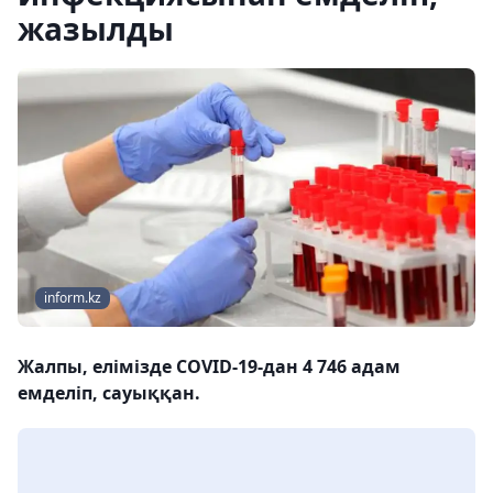
жазылды
inform.kz
Жалпы, елімізде COVID-19-дан 4 746 адам
емделіп, сауыққан.