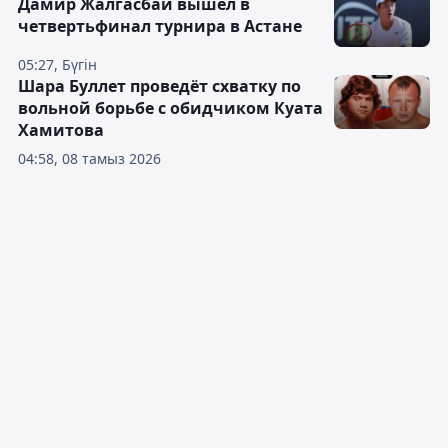
Дамир Жалгасбай вышел в
четвертьфинал турнира в Астане
05:27, Бүгін
Шара Буллет проведёт схватку по
вольной борьбе с обидчиком Куата
Хамитова
04:58, 08 тамыз 2026