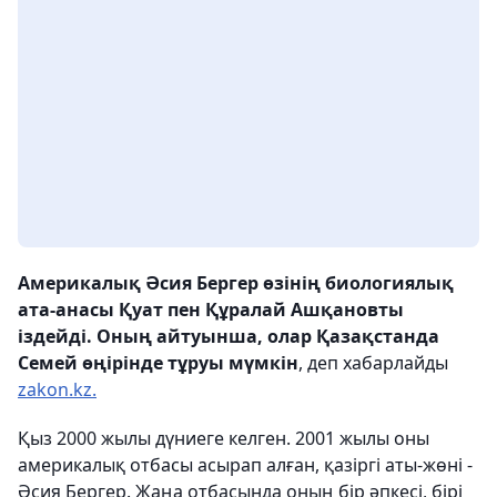
Америкалық Әсия Бергер өзінің биологиялық
ата-анасы Қуат пен Құралай Ашқановты
іздейді. Оның айтуынша, олар Қазақстанда
Семей өңірінде тұруы мүмкін
, деп хабарлайды
zakon.kz.
Қыз 2000 жылы дүниеге келген. 2001 жылы оны
америкалық отбасы асырап алған, қазіргі аты-жөні -
Әсия Бергер. Жаңа отбасында оның бір әпкесі, бірі