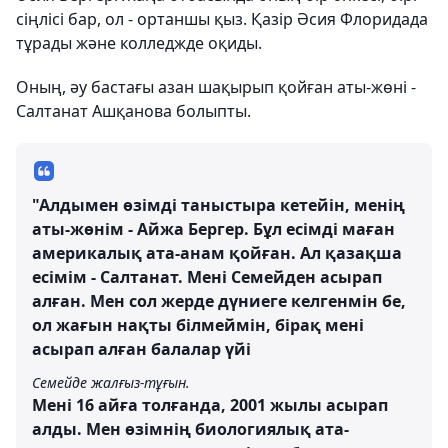
сіңлісі бар, ол - ортаншы қыз. Қазір Әсия Флоридада
тұрады және колледжде оқиды.
Оның, әу бастағы азан шақырып қойған аты-жөні -
Салтанат Ашқанова болыпты.
"Алдымен өзімді таныстыра кетейін, менің
аты-жөнім - Айжа Бергер. Бұл есімді маған
америкалық ата-анам қойған. Ал қазақша
есімім - Салтанат. Мені Семейден асырап
алған. Мен сол жерде дүниеге келгенмін бе,
ол жағын нақты білмеймін, бірақ мені
асырап алған балалар үйі
Семейде жалғыз-тұғын.
Мені 16 айға толғанда, 2001 жылы асырап
алды. Мен өзімнің биологиялық ата-