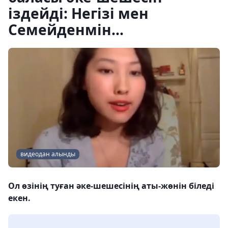
іздейді: Негізі мен
Семейденмін...
видеодан алынды
Ол өзінің туған әке-шешесінің аты-жөнін біледі
екен.