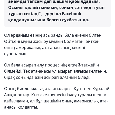
анамды тапсам деп шешім қабылдадым.
Осыны қалайтынмын, соның сәті енді туып
тұрған секілді", - деді ол Facebook
қолданушысына берген сұхбатында.
Ол әрдайым өзінің асыранды бала екенін білген.
Өйткені мұны жасыру мүмкін болмаған, өйткені
оның америкалық ата-анасының кескіні -
еуропалық.
Ол бала асырап алу процесінің егжей-тегжейін
білмейді. Тек ата-анасы ұл асырап алғысы келгенін,
бірақ соңында өзін асырап алғанын біледі.
Оның биологиялық ата-аналары - Қуат пен Құралай
Ашқановтар. Қыз әке-шешесін іздеу туралы шешім
қабылдаған, ал бұл шешімін оның америкалық ата-
анасы қолдапты.