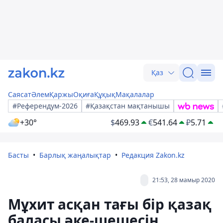
Қаз
Саясат
Әлем
Қаржы
Оқиға
Құқық
Мақалалар
#Референдум-2026
#Қазақстан мақтанышы
+30°
$
469.93
€
541.64
₽
5.71
Басты
Барлық жаңалықтар
Редакция Zakon.kz
21:53, 28 мамыр 2020
Мұхит асқан тағы бір қазақ
баласы әке-шешесін