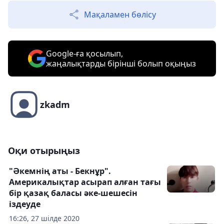
Мақаламен бөлісу
Google-ға қосылып,
жаңалықтарды бірінші болып оқыңыз
zkadm
Оқи отырыңыз
"Әкемнің аты - Бекнұр".
Америкалықтар асырап алған тағы
бір қазақ баласы әке-шешесін
іздеуде
16:26, 27 шілде 2020