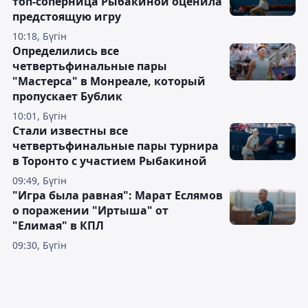
топ-соперница Рыбакиной оценила
предстоящую игру
10:18, Бүгін
Определились все
четвертьфинальные пары
"Мастерса" в Монреале, который
пропускает Бублик
10:01, Бүгін
Стали известны все
четвертьфинальные пары турнира
в Торонто с участием Рыбакиной
09:49, Бүгін
"Игра была равная": Марат Еслямов
о поражении "Иртыша" от
"Елимая" в КПЛ
09:30, Бүгін