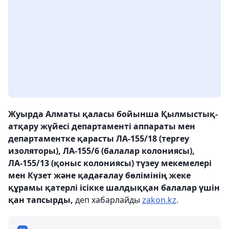
Жуырда Алматы қаласы бойынша Қылмыстық-
атқару жүйесі департаменті аппараты мен
департаментке қарасты ЛА-155/18 (тергеу
изоляторы), ЛА-155/6 (балалар колониясы),
ЛА-155/13 (қоныс колониясы) түзеу мекемелері
мен Күзет және қадағалау бөлімінің жеке
құрамы қатерлі ісікке шалдыққан балалар үшін
қан тапсырды,
деп хабарлайды
zakon.kz
.