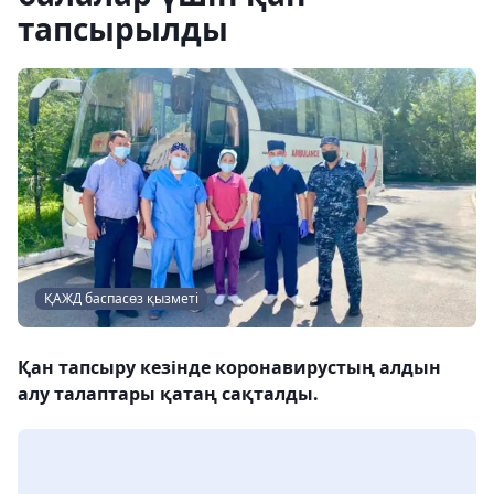
тапсырылды
ҚАЖД баспасөз қызметі
Қан тапсыру кезінде коронавирустың алдын
алу талаптары қатаң сақталды.