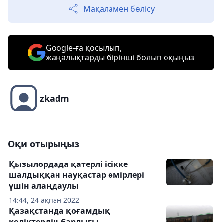
Мақаламен бөлісу
Google-ға қосылып,
жаңалықтарды бірінші болып оқыңыз
zkadm
Оқи отырыңыз
Қызылордада қатерлі ісікке
шалдыққан науқастар өмірлері
үшін алаңдаулы
14:44, 24 ақпан 2022
Қазақстанда қоғамдық
көліктердің барлығы