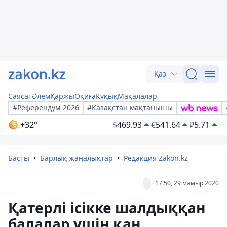
Қаз
Саясат
Әлем
Қаржы
Оқиға
Құқық
Мақалалар
#Референдум-2026
#Қазақстан мақтанышы
+32°
$
469.93
€
541.64
₽
5.71
Басты
Барлық жаңалықтар
Редакция Zakon.kz
17:50, 29 мамыр 2020
Қатерлі ісікке шалдыққан
балалар үшін қан