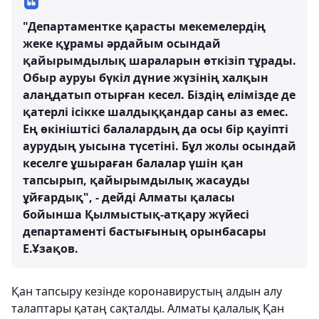
"Департаментке қарасты мекемелердің
жеке құрамы әрдайым осындай
қайырымдылық шараларын өткізіп тұрады.
Обыр ауруы бүкіл дүние жүзінің халқын
алаңдатып отырған кесел. Біздің елімізде де
қатерлі ісікке шалдыққандар саны аз емес.
Ең өкініштісі балалардың да осы бір қауіпті
аурудың уысына түсетіні. Бұл жолы осындай
кеселге ұшыраған балалар үшін қан
тапсырып, қайырымдылық жасауды
ұйғардық", - дейді Алматы қаласы
бойынша Қылмыстық-атқару жүйесі
департаменті бастығының орынбасары
Е.Ұзақов.
Қан тапсыру кезінде коронавирустың алдын алу
талаптары қатаң сақталды. Алматы қалалық Қан