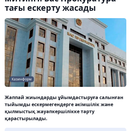
тағы ескерту жасады
Казинформ
Жаппай жиындарды ұйымдастыруға салынған
тыйымды ескермегендерге әкімшілік және
қылмыстық жауапкершілікке тарту
қарастырылады.