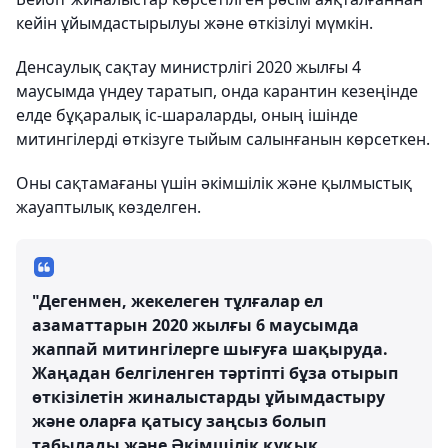
кейін ұйымдастырылуы және өткізілуі мүмкін.
Денсаулық сақтау министрлігі 2020 жылғы 4
маусымда үндеу таратып, онда карантин кезеңінде
елде бұқаралық іс-шараларды, оның ішінде
митингілерді өткізуге тыйым салынғанын көрсеткен.
Оны сақтамағаны үшін әкімшілік және қылмыстық
жауаптылық көзделген.
"Дегенмен, жекелеген тұлғалар ел
азаматтарын 2020 жылғы 6 маусымда
жаппай митингілерге шығуға шақыруда.
Жаңадан белгіленген тәртіпті бұза отырып
өткізілетін жиналыстарды ұйымдастыру
және оларға қатысу заңсыз болып
табылады және Әкімшілік құқық