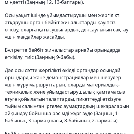
міндетті (Заңның 12, 13-баптары).
Осы уақыт ішінде ұйымдастырушы мен жергілікті
атқарушы орган бейбіт жиналыстарды қауіпсіз
өткізу, оларға қатысушылардың денсаулығын сақтау
үшін жағдайлар жасайды.
Бұл ретте бейбіт жиналыстар арнайы орындарда
өткізілуі тиіс (Заңның 9-бабы).
Дәл осы сәтте жергілікті өкілді органдар осындай
орындарды және демонстрациялар мен шерулер
үшін жүру маршруттарын, оларды материалдық-
техникалық және ұйымдастырушылық қамтамасыз
етуге қойылатын талаптарды, пикеттеуді өткізуге
тыйым салынған іргелес аумақтардың шекараларын
айқындау бойынша рәсімді жүргізуде (Заңның 1-
бабының 3 тармақшасы, 8-бабының 2-тармағы).
Бейбіт жиналыстар көрсетілген рәсім аяқталғаннан