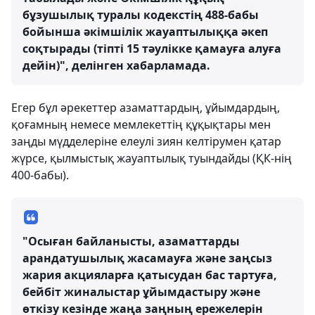
бұзушылық туралы кодекстің 488-бабы
бойынша әкімшілік жауаптылыққа әкеп
соқтырады (тіпті 15 тәулікке қамауға алуға
дейін)", делінген хабарламада.
Егер бұл әрекеттер азаматтардың, ұйымдардың,
қоғамның немесе мемлекеттің құқықтары мен
заңды мүдделеріне елеулі зиян келтірумен қатар
жүрсе, қылмыстық жауаптылық туындайды (ҚК-нің
400-бабы).
"Осыған байланысты, азаматтарды
арандатушылық жасамауға және заңсыз
жария акцияларға қатысудан бас тартуға,
бейбіт жиналыстар ұйымдастыру және
өткізу кезінде жаңа заңның ережелерін