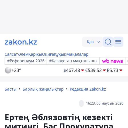
Қаз
Саясат
Әлем
Қаржы
Оқиға
Құқық
Мақалалар
#Референдум-2026
#Қазақстан мақтанышы
+23°
$
467.48
€
539.52
₽
5.73
Басты
Барлық жаңалықтар
Редакция Zakon.kz
16:23, 05 маусым 2020
Ертең Әблязовтің кезекті
митингі. Бас Прокуратура