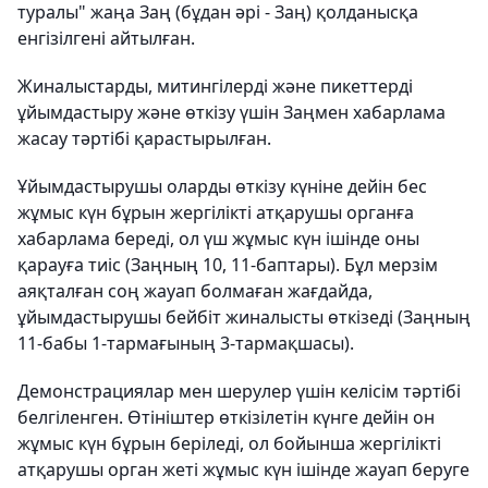
туралы" жаңа Заң (бұдан әрі - Заң) қолданысқа
енгізілгені айтылған.
Жиналыстарды, митингілерді және пикеттерді
ұйымдастыру және өткізу үшін Заңмен хабарлама
жасау тәртібі қарастырылған.
Ұйымдастырушы оларды өткізу күніне дейін бес
жұмыс күн бұрын жергілікті атқарушы органға
хабарлама береді, ол үш жұмыс күн ішінде оны
қарауға тиіс (Заңның 10, 11-баптары). Бұл мерзім
аяқталған соң жауап болмаған жағдайда,
ұйымдастырушы бейбіт жиналысты өткізеді (Заңның
11-бабы 1-тармағының 3-тармақшасы).
Демонстрациялар мен шерулер үшін келісім тәртібі
белгіленген. Өтініштер өткізілетін күнге дейін он
жұмыс күн бұрын беріледі, ол бойынша жергілікті
атқарушы орган жеті жұмыс күн ішінде жауап беруге