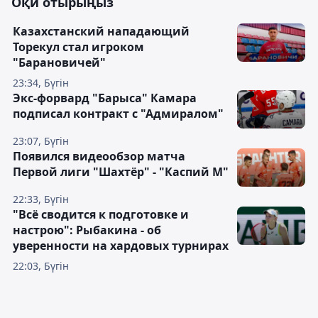
Оқи отырыңыз
Казахстанский нападающий
Торекул стал игроком
"Барановичей"
23:34, Бүгін
Экс-форвард "Барыса" Камара
подписал контракт с "Адмиралом"
23:07, Бүгін
Появился видеообзор матча
Первой лиги "Шахтёр" - "Каспий М"
22:33, Бүгін
"Всё сводится к подготовке и
настрою": Рыбакина - об
уверенности на хардовых турнирах
22:03, Бүгін