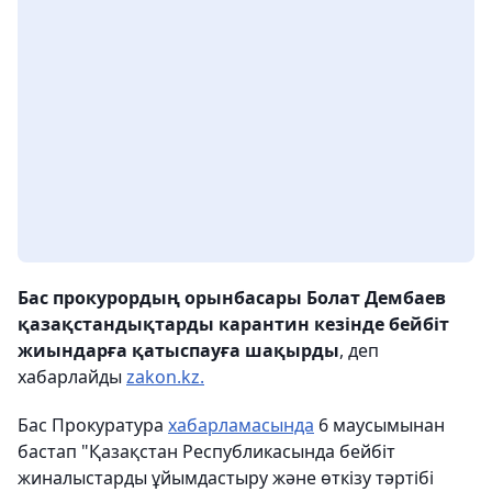
Бас прокурордың орынбасары Болат Дембаев
қазақстандықтарды карантин кезінде бейбіт
жиындарға қатыспауға шақырды
, деп
хабарлайды
zakon.kz.
Бас Прокуратура
хабарламасында
6 маусымынан
бастап "Қазақстан Республикасында бейбіт
жиналыстарды ұйымдастыру және өткізу тәртібі