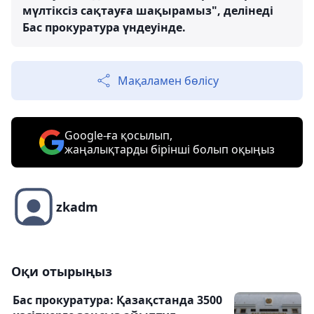
мүлтіксіз сақтауға шақырамыз", делінеді
Бас прокуратура үндеуінде.
Мақаламен бөлісу
Google-ға қосылып,
жаңалықтарды бірінші болып оқыңыз
zkadm
Оқи отырыңыз
Бас прокуратура: Қазақстанда 3500