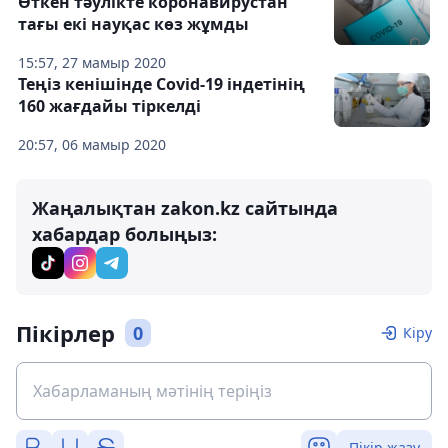
Өткен тәулікте коронавирустан
тағы екі науқас көз жұмды
15:57, 27 мамыр 2020
Теңіз кенішінде Covid-19 індетінің
160 жағдайы тіркелді
20:57, 06 мамыр 2020
Жаңалықтан zakon.kz сайтында
хабардар болыңыз:
Пікірлер
0
Кіру
Пікір жазу