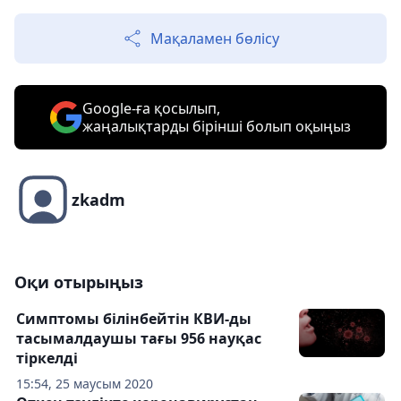
Мақаламен бөлісу
Google-ға қосылып,
жаңалықтарды бірінші болып оқыңыз
zkadm
Оқи отырыңыз
Симптомы білінбейтін КВИ-ды
тасымалдаушы тағы 956 науқас
тіркелді
15:54, 25 маусым 2020