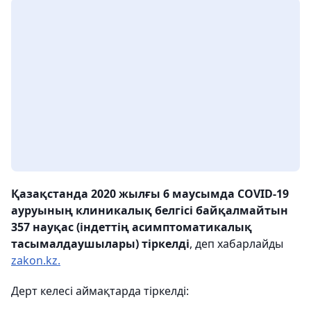
Қазақстанда 2020 жылғы 6 маусымда COVID-19
ауруының клиникалық белгісі байқалмайтын
357 науқас (індеттің асимптоматикалық
тасымалдаушылары) тіркелді
, деп хабарлайды
zakon.kz.
Дерт келесі аймақтарда тіркелді: