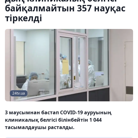
байқалмайтын 357 науқас
тіркелді
24tv.ua
3 маусымнан бастап COVID-19 ауруының
клиникалық белгісі білінбейтін 1 044
тасымалдаушы расталды.