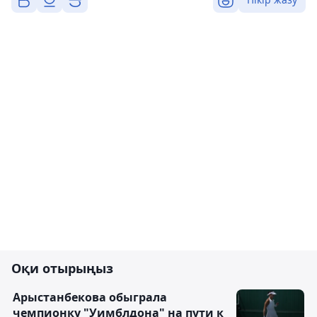
Оқи отырыңыз
Арыстанбекова обыграла
чемпионку "Уимблдона" на пути к