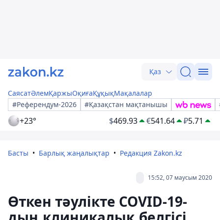
Қаз
Саясат
Әлем
Қаржы
Оқиға
Құқық
Мақалалар
#Референдум-2026
#Қазақстан мақтанышы
+23°
$
469.93
€
541.64
₽
5.71
Басты
Барлық жаңалықтар
Редакция Zakon.kz
15:52, 07 маусым 2020
Өткен тәулікте COVID-19-
дың клиникалық белгісі