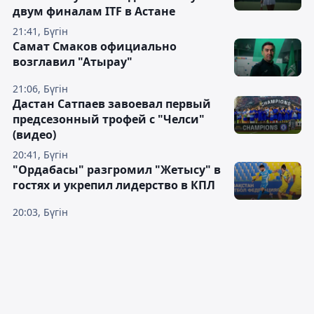
двум финалам ITF в Астане
21:41, Бүгін
Самат Смаков официально
возглавил "Атырау"
21:06, Бүгін
Дастан Сатпаев завоевал первый
предсезонный трофей с "Челси"
(видео)
20:41, Бүгін
"Ордабасы" разгромил "Жетысу" в
гостях и укрепил лидерство в КПЛ
20:03, Бүгін