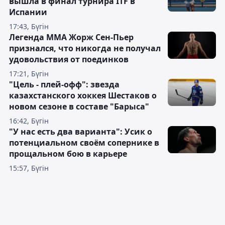
вышла в финал турнира ITF в
Испании
17:43, Бүгін
Легенда ММА Жорж Сен-Пьер
признался, что никогда не получал
удовольствия от поединков
17:21, Бүгін
"Цель - плей-офф": звезда
казахстанского хоккея Шестаков о
новом сезоне в составе "Барыса"
16:42, Бүгін
"У нас есть два варианта": Усик о
потенциальном своём сопернике в
прощальном бою в карьере
15:57, Бүгін