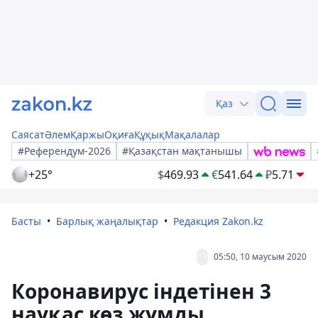
Қаз
Саясат
Әлем
Қаржы
Оқиға
Құқық
Мақалалар
#Референдум-2026
#Қазақстан мақтанышы
+25°
$
469.93
€
541.64
₽
5.71
Басты
Барлық жаңалықтар
Редакция Zakon.kz
05:50, 10 маусым 2020
Коронавирус індетінен 3
науқас көз жұмды