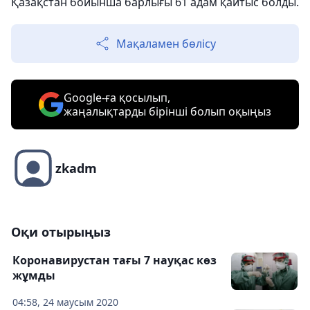
Қазақстан бойынша барлығы 61 адам қайтыс болды.
Мақаламен бөлісу
Google-ға қосылып,
жаңалықтарды бірінші болып оқыңыз
zkadm
Оқи отырыңыз
Коронавирустан тағы 7 науқас көз
жұмды
04:58, 24 маусым 2020