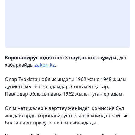
Коронавирус індетінен 3 науқас көз жұмды,
деп
хабарлайды
zakon.kz
.
Олар Түркістан облысындағы 1962 және 1948 жылы
дүниеге келген ер адамдар. Сонымен қатар,
Павлодар облысындағы 1962 жылы туған ер адам.
Өлім нәтижелерін зерттеу жөніндегі комиссия бұл
жағдайларды коронавирустық инфекциядан қайтыс
болған деп тіркеуге шешім қабылдады.