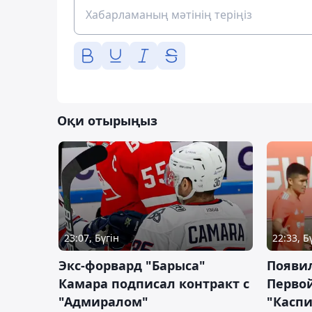
Оқи отырыңыз
23:07, Бүгін
22:33, Б
Экс-форвард "Барыса"
Появи
Камара подписал контракт с
Первой
"Адмиралом"
"Касп