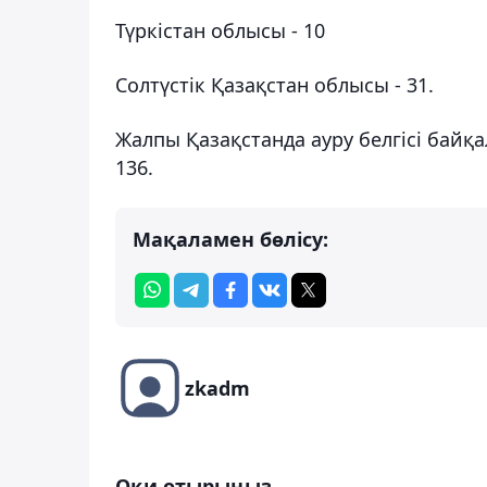
Түркістан облысы - 10
Солтүстік Қазақстан облысы - 31.
Жалпы Қазақстанда ауру белгісі бай
136.
Мақаламен бөлісу:
zkadm
Оқи отырыңыз