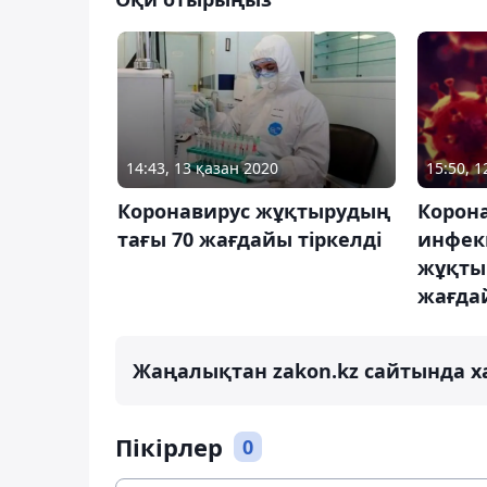
14:43, 13 қазан 2020
15:50, 
Коронавирус жұқтырудың
Корон
тағы 70 жағдайы тіркелді
инфек
жұқты
жағдай
Жаңалықтан zakon.kz сайтында х
Пікірлер
0