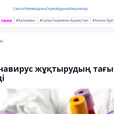
Саясат
Әлем
Қаржы
Оқиға
Құқық
Мақалалар
#Қазақмыс
#Салыстырмалы Қазақстан
#Халық бухг
kz
навирус жұқтырудың тағы
і