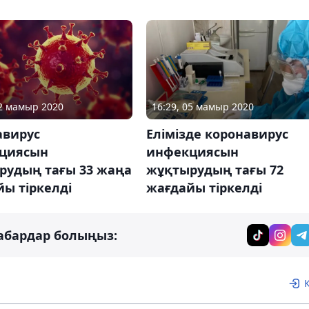
12 мамыр 2020
16:29, 05 мамыр 2020
авирус
Елімізде коронавирус
циясын
инфекциясын
рудың тағы 33 жаңа
жұқтырудың тағы 72
ы тіркелді
жағдайы тіркелді
абардар болыңыз: