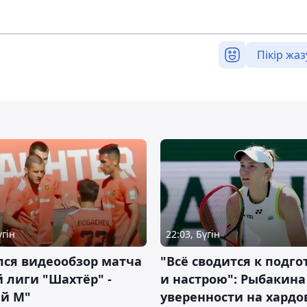
Пікір жаз
үгін
22:03, Бүгін
лся видеообзор матча
"Всё сводится к подго
 лиги "Шахтёр" -
и настрою": Рыбакина 
ий М"
уверенности на хардо