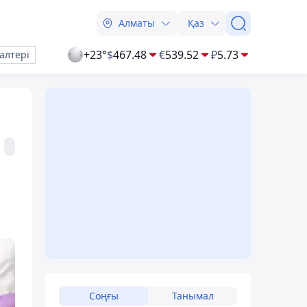
Алматы
Қаз
+23°
$
467.48
€
539.52
₽
5.73
алтері
Соңғы
Танымал