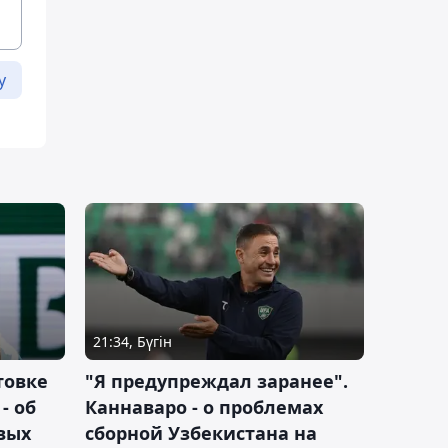
у
21:34, Бүгін
товке
"Я предупреждал заранее".
- об
Каннаваро - о проблемах
вых
сборной Узбекистана на