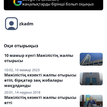
жаңалықтарды бірінші болып оқыңыз
zkadm
Оқи отырыңыз
10 мамыр күнгі Мәжілістің жалпы
отырысы
10:02, 10 мамыр 2023
Мәжілістің кезекті жалпы отырысы
өтіп, бірқатар заң жобалары
мақұлданды
20:01, 14 наурыз 2018
Мәжілістің кезекті жалпы отырысы
өтті