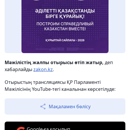
Мәжілістің жалпы отырысы өтіп жатыр,
деп
хабарлайды
zakon.kz
.
Отырыстың трансляциясы ҚР Парламенті
Мәжілісінің YouTube-тегі каналынан көрсетілуде:
Мақаламен бөлісу
Google-ға қосылып,