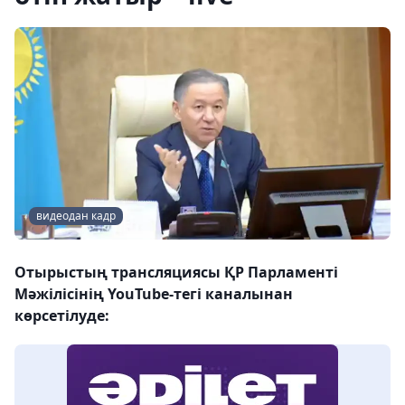
видеодан кадр
Отырыстың трансляциясы ҚР Парламенті
Мәжілісінің YouTube-тегі каналынан
көрсетілуде: