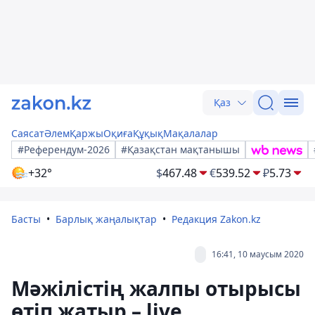
Қаз
Саясат
Әлем
Қаржы
Оқиға
Құқық
Мақалалар
#Референдум-2026
#Қазақстан мақтанышы
+32°
$
467.48
€
539.52
₽
5.73
Басты
Барлық жаңалықтар
Редакция Zakon.kz
16:41, 10 маусым 2020
Мәжілістің жалпы отырысы
өтіп жатыр – live