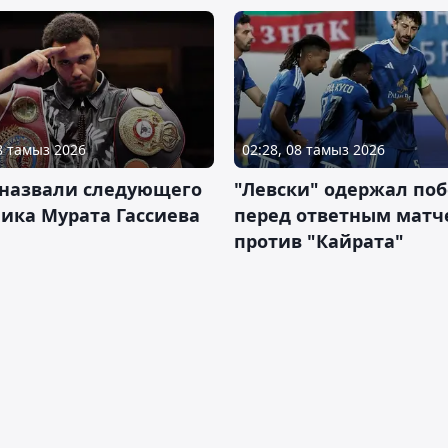
08 тамыз 2026
02:28, 08 тамыз 2026
 назвали следующего
"Левски" одержал поб
ика Мурата Гассиева
перед ответным матч
против "Кайрата"