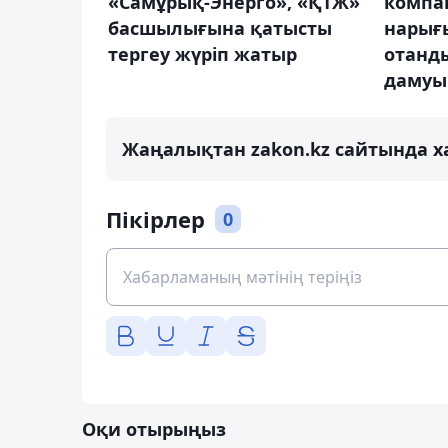
«Самұрық-Энерго», «ҚТЖ»
компа
басшылығына қатысты
нарығ
тергеу жүріп жатыр
отанд
дамуын
Жаңалықтан zakon.kz сайтында х
Пікірлер
0
Оқи отырыңыз