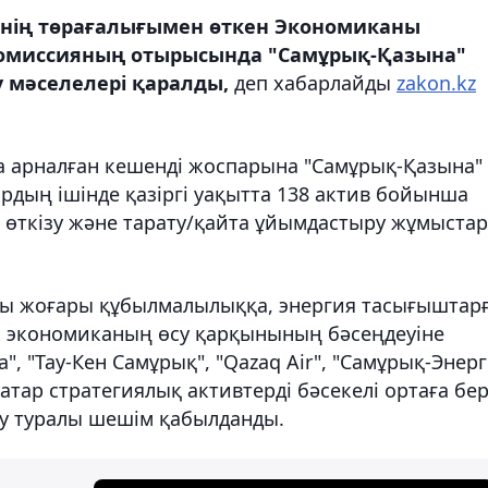
нің төрағалығымен өткен Экономиканы
комиссияның отырысында "Самұрық-Қазына"
 мәселелері қаралды,
деп хабарлайды
zakon.kz
а арналған кешенді жоспарына "Самұрық-Қазына"
лардың ішінде қазіргі уақытта 138 актив бойынша
 өткізу және тарату/қайта ұйымдастыру жұмыста
ы жоғары құбылмалылыққа, энергия тасығыштар
к экономиканың өсу қарқынының бәсеңдеуіне
", "Тау-Кен Самұрық", "Qazaq Air", "Самұрық-Энерг
қатар стратегиялық активтерді бәсекелі ортаға бе
ру туралы шешім қабылданды.