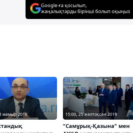
Google-ға қосылып,
жаңалықтарды бірінші болып оқыңыз
28 мамыр 2018
15:00, 25 желтоқсан 2019
стандық
"Самұрық-Қазына" мен