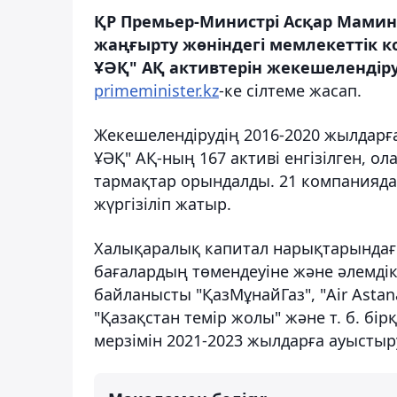
ҚР Премьер-Министрі Асқар Мамин
жаңғырту жөніндегі мемлекеттік 
ҰӘҚ" АҚ активтерін жекешелендіру
primeminister.kz
-ке сілтеме жасап.
Жекешелендірудің 2016-2020 жылдарғ
ҰӘҚ" АҚ-ның 167 активі енгізілген, о
тармақтар орындалды. 21 компанияда
жүргізіліп жатыр.
Халықаралық капитал нарықтарындағ
бағалардың төмендеуіне және әлемді
байланысты "ҚазМұнайГаз", "Air Astana
"Қазақстан темір жолы" және т. б. бір
мерзімін 2021-2023 жылдарға ауысты