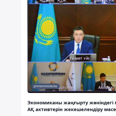
primeminister.kz
Экономиканы жаңғырту жөніндегі 
АҚ активтерін жекешелендіру мәсе