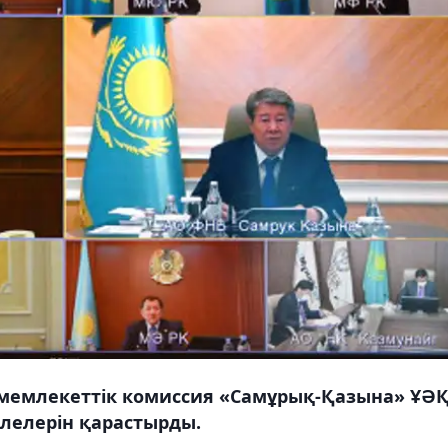
мемлекеттік комиссия «Самұрық-Қазына» ҰӘ
лелерін қарастырды.