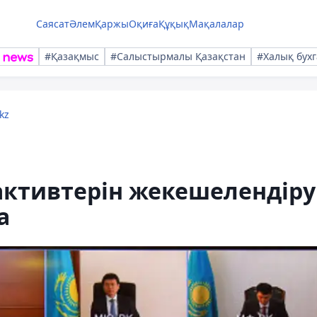
Саясат
Әлем
Қаржы
Оқиға
Құқық
Мақалалар
#Қазақмыс
#Салыстырмалы Қазақстан
#Халық бухг
kz
активтерін жекешелендіру
а