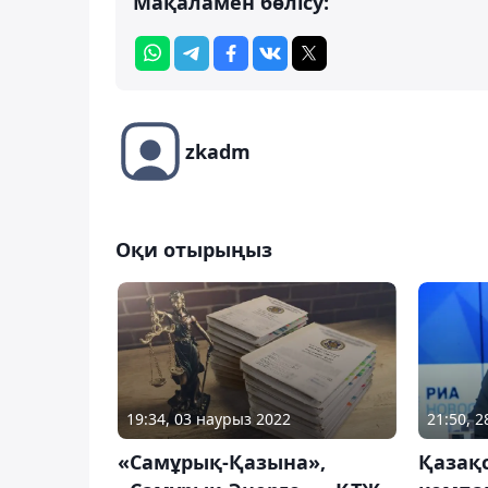
Мақаламен бөлісу:
zkadm
Оқи отырыңыз
19:34, 03 наурыз 2022
21:50, 
«Самұрық-Қазына»,
Қазақ