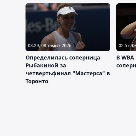
03:29, 08 тамыз 2026
02:57, 
Определилась соперница
В WBA
Рыбакиной за
соперн
четвертьфинал "Мастерса" в
Торонто