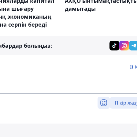
нияларды капитал
АХҚО ынтымақтастықт
ына шығару
дамытады
ық экономиканың
а серпін береді
абардар болыңыз:
Пікір жаз