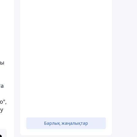
ры
ға
о",
ру
Барлық жаңалықтар