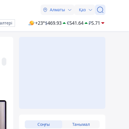
Алматы
Қаз
+23°
$
469.93
€
541.64
₽
5.71
алтері
Соңғы
Танымал