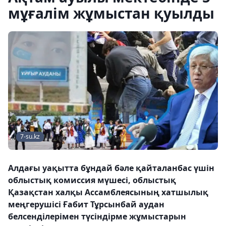
мұғалім жұмыстан қуылды
7-su.kz
Алдағы уақытта бұндай бәле қайталанбас үшін
облыстық комиссия мүшесі, облыстық
Қазақстан халқы Ассамблеясының хатшылық
меңгерушісі Ғабит Тұрсынбай аудан
белсенділерімен түсіндірме жұмыстарын