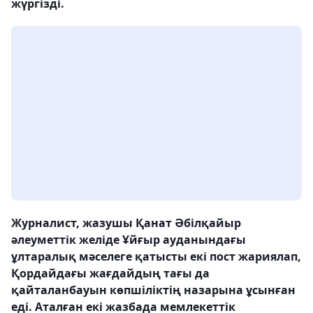
жүргізді.
Журналист, жазушы Қанат Әбілқайыр
әлеуметтік желіде Ұйғыр ауданындағы
ұлтаралық мәселеге қатысты екі пост жариялап,
Қордайдағы жағдайдың тағы да
қайталанбауын көпшіліктің назарына ұсынған
еді. Аталған екі жазбада мемлекеттік