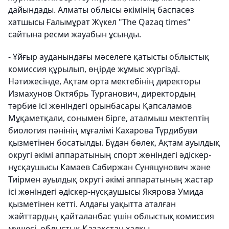
дайындады. Алматы облысы әкімінің баспасөз
хатшысы Ғалымұрат Жүкел "The Qazaq times"
сайтына ресми жауабын ұсынды.
- Ұйғыр ауданындағы мәселеге қатысты облыстық
комиссия құрылып, өңірде жұмыс жүргізді.
Нәтижесінде, Ақтам орта мектебінің директоры
Измахунов Октябрь Турганович, директордың
тәрбие ісі жөніндегі орынбасары Қапсаламов
Мұқаметқали, сонымен бірге, аталмыш мектептің
биология пәнінің мұғалімі Кахарова Түрдибуви
қызметінен босатылды. Бұдан бөлек, Ақтам ауылдық
округі әкімі аппаратының спорт жөніндегі әдіскер-
нұсқаушысы Камаев Сабиржан Суняцунович және
Тиірмен ауылдық округі әкімі аппаратының жастар
ісі жөніндегі әдіскер-нұсқаушысы Якярова Умида
қызметінен кетті. Алдағы уақытта аталған
жайттардың қайталанбас үшін облыстық комиссия
мүшесі, облыстық Қазақстан халқы