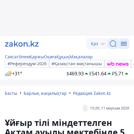
Қаз
Саясат
Әлем
Қаржы
Оқиға
Құқық
Мақалалар
#Референдум-2026
#Қазақстан мақтанышы
+31°
$
469.93
€
541.64
₽
5.71
Басты
Барлық жаңалықтар
Редакция Zakon.kz
15:20, 11 маусым 2020
Ұйғыр тілі міндеттелген
Ақтам ауылы мектебінде 5