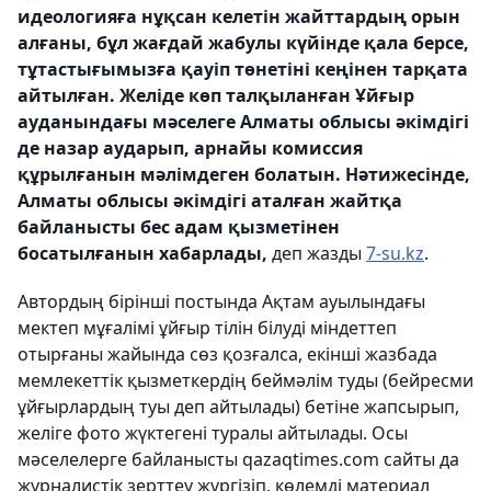
идеологияға нұқсан келетін жайттардың орын
алғаны, бұл жағдай жабулы күйінде қала берсе,
тұтастығымызға қауіп төнетіні кеңінен тарқата
айтылған. Желіде көп талқыланған Ұйғыр
ауданындағы мәселеге Алматы облысы әкімдігі
де назар аударып, арнайы комиссия
құрылғанын мәлімдеген болатын. Нәтижесінде,
Алматы облысы әкімдігі аталған жайтқа
байланысты бес адам қызметінен
босатылғанын хабарлады,
деп жазды
7-su.kz
.
Автордың бірінші постында Ақтам ауылындағы
мектеп мұғалімі ұйғыр тілін білуді міндеттеп
отырғаны жайында сөз қозғалса, екінші жазбада
мемлекеттік қызметкердің беймәлім туды (бейресми
ұйғырлардың туы деп айтылады) бетіне жапсырып,
желіге фото жүктегені туралы айтылады. Осы
мәселелерге байланысты qazaqtimes.com сайты да
журналистік зерттеу жүргізіп, көлемді материал