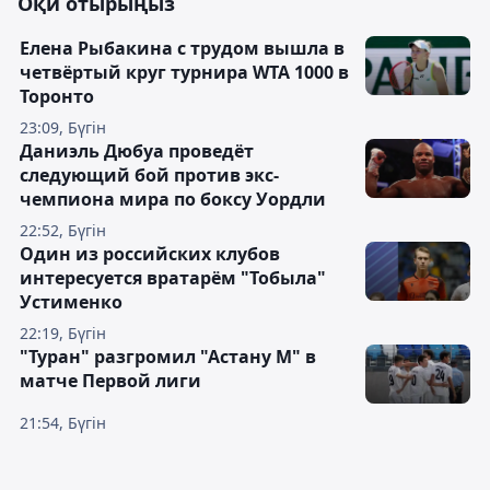
Оқи отырыңыз
Елена Рыбакина с трудом вышла в
четвёртый круг турнира WTA 1000 в
Торонто
23:09, Бүгін
Даниэль Дюбуа проведёт
следующий бой против экс-
чемпиона мира по боксу Уордли
22:52, Бүгін
Один из российских клубов
интересуется вратарём "Тобыла"
Устименко
22:19, Бүгін
"Туран" разгромил "Астану М" в
матче Первой лиги
21:54, Бүгін