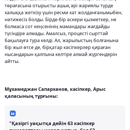
төрағасына отырысты ашық әрі жариялы түрде
халыққа жеткізу үшін ресми хат жолданғанымыбен,
нәтижесіз болды. Бірде-бір әскери қызметкер, не
болмаса сот кеңсенінің мамандары жағдайды
түсіндіре алмады. Амалсыз, процесті сырттай
бақылауға тура келді. Ал, жарылыстың болғанына
бір жыл өтсе де, бірқатар кәсіпкерлер қираған
нысандарын қалпына келтіре алмай жүргендерін
айтты.
Мұхамеджан Сапарханов, кәсіпкер, Арыс
қаласының тұрғыны:
"Қазіргі уақытқа дейін 63 кәсіпкер