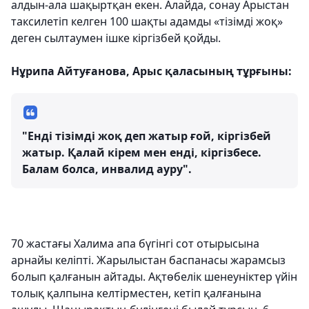
алдын-ала шақыртқан екен. Алайда, сонау Арыстан
таксилетіп келген 100 шақты адамды «тізімді жоқ»
деген сылтаумен ішке кіргізбей қойды.
Нұрипа Айтуғанова, Арыс қаласының тұрғыны:
"Енді тізімді жоқ деп жатыр ғой, кіргізбей
жатыр. Қалай кірем мен енді, кіргізбесе.
Балам болса, инвалид ауру".
70 жастағы Халима апа бүгінгі сот отырысына
арнайы келіпті. Жарылыстан баспанасы жарамсыз
болып қалғанын айтады. Ақтөбелік шенеуніктер үйін
толық қалпына келтірместен, кетіп қалғанына