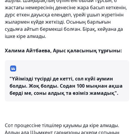
ашулы. Шаңырақтың бүлінгені былай тұрсын, 6
жастағы немересінің денесіне жара басып кеткенін,
дүрс еткен дауысқа елеңдеп, үрейі ұшып жүретінін
жылармен күйде жеткізді. Осының барлығын
судьяға айтып бермекші болған. Бірақ, кейуана да
ішке кіре алмады.
Халима Айтбаева, Арыс қаласының тұрғыны:
"Үйімізді түсірді де кетті, сол күйі әумин
болды. Жоқ болды. Содан 100 мыңнан ақша
берді ме, соны алдық та өзіміз жамадық".
Сот процессіне тілшілер қауымы да кіре алмады.
Алдын ала Шымкент гарнизоны әскери сотының