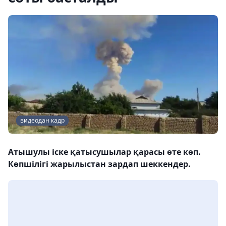
видеодан кадр
Атышулы іске қатысушылар қарасы өте көп.
Көпшілігі жарылыстан зардап шеккендер.