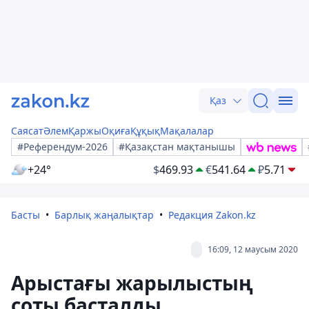
Қаз
Саясат
Әлем
Қаржы
Оқиға
Құқық
Мақалалар
#Референдум-2026
#Қазақстан мақтанышы
+24°
$
469.93
€
541.64
₽
5.71
Басты
Барлық жаңалықтар
Редакция Zakon.kz
16:09, 12 маусым 2020
Арыстағы жарылыстың
соты басталды