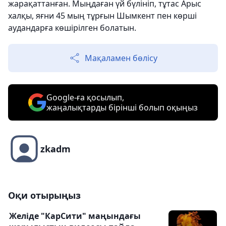
жарақаттанған. Мыңдаған үй бүлініп, тұтас Арыс
халқы, яғни 45 мың тұрғын Шымкент пен көрші
аудандарға көшірілген болатын.
Мақаламен бөлісу
Google-ға қосылып,
жаңалықтарды бірінші болып оқыңыз
zkadm
Оқи отырыңыз
Желіде "КарСити" маңындағы