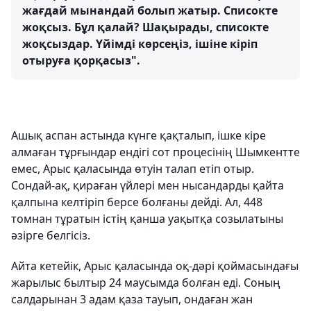
жағдай мынандай болып жатыр. Списокте
жоқсыз. Бұл қалай? Шақырады, списокте
жоқсыздар. Үйімді көрсеңіз, ішіне кіріп
отыруға қорқасыз".
Ашық аспан астында күнге қақталып, ішке кіре
алмаған тұрғындар ендігі сот процесінің Шымкентте
емес, Арыс қаласында өтуін талап етіп отыр.
Сондай-ақ, қираған үйлері мен нысандарды қайта
қалпына келтіріп берсе болғаны дейді. Ал, 448
томнан тұратын істің қанша уақытқа созылатыны
әзірге белгісіз.
Айта кетейік, Арыс қаласында оқ-дәрі қоймасындағы
жарылыс былтыр 24 маусымда болған еді. Соның
салдарынан 3 адам қаза тауып, ондаған жан