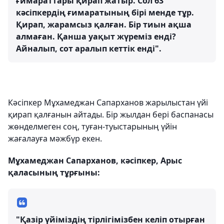
ғимараттары қирап жатыр. Сол 63
кәсіпкердің ғимаратының бірі менде тұр.
Қирап, жарамсыз қалған. Бір тиын ақша
алмаған. Қанша уақыт жүреміз енді?
Айналып, сот аралып кеттік енді".
Кәсіпкер Мұхамеджан Сапарханов жарылыстан үйі
қирап қалғанын айтады. Бір жылдан бері баспанасы
жөнделмеген соң, туған-туыстарының үйін
жағалауға мәжбүр екен.
Мұхамеджан Сапарханов, кәсіпкер, Арыс
қаласының тұрғыны:
"Қазір үйіміздің тірлігімізбен келіп отырған