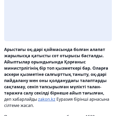
Арыстағы оқ-дәрі қоймасында болған алапат
жарылысқа қатысты сот отырысы басталды.
Айыптылар орындығында Қорғаныс
министрлігінің бір топ қызметкері бар. Оларға
әскери қызметіне салғырттық таныту, оқ-дәрі
пайдалану мен оны қолданудағы талаптарды
сақтамау, сеніп тапсырылған мүлікті талан-
таражға салу секілді бірнеше айып тағылған,
деп хабарлайды
zakon.kz
Еуразия бірінші арнасына
сілтеме жасап.