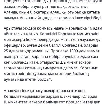
Процесске тоғыз жолдың торабындағы 1500-ға жуық
азамат жәбірленуші ретінде шақыртылыпты.
Алайда, оның бірқатары алғашқы отырысқа қатыса
алмады. Анығын айтқанда, әскерилер ішке кіргізбеді.
Арыстағы оқ-дәрі қоймасындағы жарылысқа 16 адам
айыпталып жатыр. Көпшілігі Қорғаныс министрлігі
мен әскери бөлімшелерде қызмет еткен лауазымды
офицерлер. Бұған дейін белгілі болғандай, оларды
25 адвокат қорғамақшы. Процеске 1500-дей азамат
шақыртылған. Барлығы жәбірленушілер .Адам саы
көп болғандықтан, отырысты Шымкент әскери
гарнизоны сотының ғимаратында емес, Қорғаныс
министрлігінің құрамындағы әскери бөлімнің
аумағында өтетін болды".
Атышулы іске қатысушылар қарасы өте көп.
Көпшілігі жарылыстан зардап шеккендер. Оларды
Шымкенттегі әскери бөлімде сот процессі өтеді деп