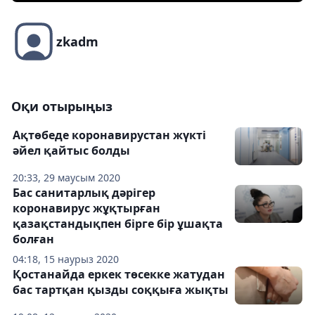
zkadm
Оқи отырыңыз
Ақтөбеде коронавирустан жүкті
әйел қайтыс болды
20:33, 29 маусым 2020
Бас санитарлық дәрігер
коронавирус жұқтырған
қазақстандықпен бірге бір ұшақта
болған
04:18, 15 наурыз 2020
Қостанайда еркек төсекке жатудан
бас тартқан қызды соққыға жықты