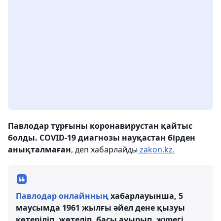
Павлодар тұрғыны коронавирустан қайтыс
болды. COVID-19 диагнозы науқастан бірден
анықталмаған
, деп хабарлайды
zakon.kz.
Павлодар онлайнның
хабарлауынша, 5
маусымда 1961 жылғы әйел дене қызуы
көтеріліп, жөтеліп, басы ауырып, жүрегі