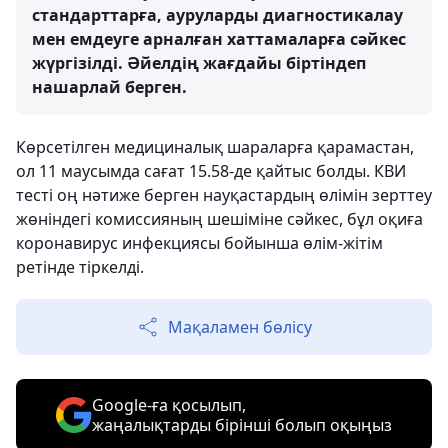
стандарттарға, ауруларды диагностикалау
мен емдеуге арналған хаттамаларға сәйкес
жүргізілді. Әйелдің жағдайы біртіндеп
нашарлай берген.
Көрсетілген медициналық шараларға қарамастан,
ол 11 маусымда сағат 15.58-де қайтыс болды. КВИ
тесті оң нәтиже берген науқастардың өлімін зерттеу
жөніндегі комиссияның шешіміне сәйкес, бұл оқиға
коронавирус инфекциясы бойынша өлім-жітім
ретінде тіркелді.
Мақаламен бөлісу
Google-ға қосылып,
жаңалықтарды бірінші болып оқыңыз