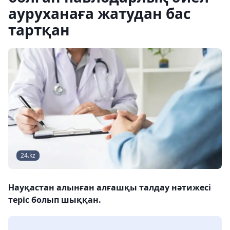
ауруханаға жатудан бас
тартқан
24.kz
Науқастан алынған алғашқы талдау нәтижесі
теріс болып шыққан.