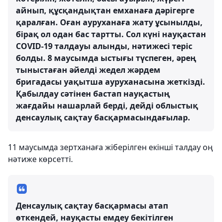
айнып, құсқандықтан емханаға дәрігерге
қаралған. Оған ауруханаға жату ұсынылды,
бірақ ол одан бас тартты. Сол күні науқастан
COVID-19 талдауы алынды, нәтижесі теріс
болды. 8 маусымда ыстығы түспеген, әрең
тыныстаған әйелді жедел жәрдем
бригадасы уақытша ауруханасына жеткізді.
Қабылдау сәтінен бастап науқастың
жағдайы нашарлай берді, дейді облыстық
денсаулық сақтау басқармасындағылар.
11 маусымда зертханаға жіберілген екінші талдау оң
нәтиже көрсетті.
Денсаулық сақтау басқармасы атап
өткендей, науқасты емдеу бекітілген