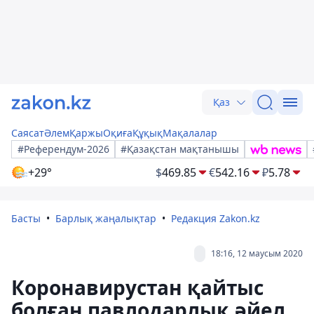
Қаз
Саясат
Әлем
Қаржы
Оқиға
Құқық
Мақалалар
#Референдум-2026
#Қазақстан мақтанышы
+29°
$
469.85
€
542.16
₽
5.78
Басты
Барлық жаңалықтар
Редакция Zakon.kz
18:16, 12 маусым 2020
Коронавирустан қайтыс
болған павлодарлық әйел