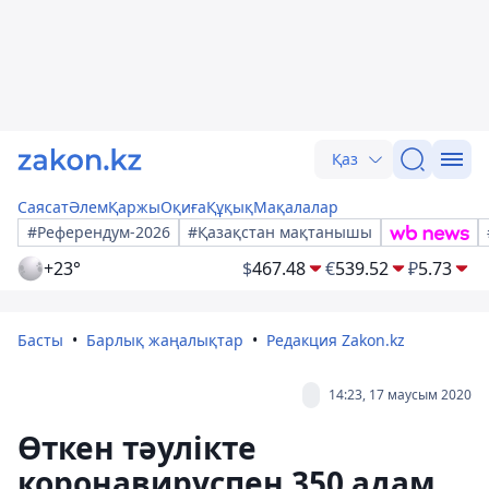
Қаз
Саясат
Әлем
Қаржы
Оқиға
Құқық
Мақалалар
#Референдум-2026
#Қазақстан мақтанышы
+23°
$
467.48
€
539.52
₽
5.73
Басты
Барлық жаңалықтар
Редакция Zakon.kz
14:23, 17 маусым 2020
Өткен тәулікте
коронавируспен 350 адам