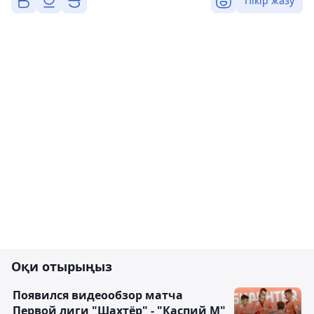
Пікір жазу
Оқи отырыңыз
Появился видеообзор матча
Первой лиги "Шахтёр" - "Каспий М"