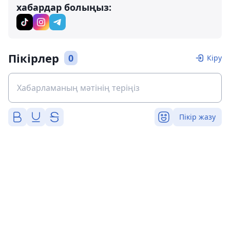
хабардар болыңыз:
Пікірлер
0
Кіру
Пікір жазу