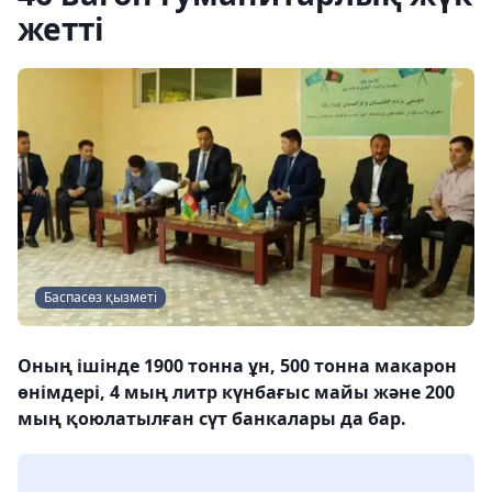
жетті
Баспасөз қызметі
Оның ішінде 1900 тонна ұн, 500 тонна макарон
өнімдері, 4 мың литр күнбағыс майы және 200
мың қоюлатылған сүт банкалары да бар.