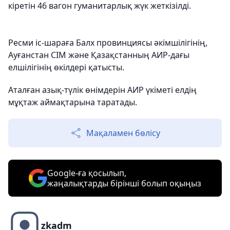
кіретін 46 вагон гуманитарлық жүк жеткізілді.
Ресми іс-шараға Балх провинциясы әкімшілігінің,
Ауғанстан СІМ және Қазақстанның АИР-дағы
елшілігінің өкілдері қатысты.
Аталған азық-түлік өнімдерін АИР үкіметі елдің
мұқтаж аймақтарына таратады.
Мақаламен бөлісу
Google-ға қосылып,
жаңалықтарды бірінші болып оқыңыз
zkadm