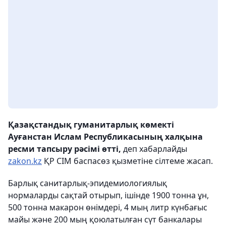
Қазақстандық гуманитарлық көмекті
Ауғанстан Ислам Республикасының халқына
ресми тапсыру рәсімі өтті,
деп хабарлайды
zakon.kz
ҚР СІМ баспасөз қызметіне сілтеме жасап.
Барлық санитарлық-эпидемиологиялық
нормаларды сақтай отырып, ішінде 1900 тонна ұн,
500 тонна макарон өнімдері, 4 мың литр күнбағыс
майы және 200 мың қоюлатылған сүт банкалары