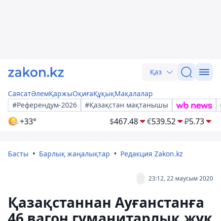
Қаз
Саясат
Әлем
Қаржы
Оқиға
Құқық
Мақалалар
#Референдум-2026
#Қазақстан мақтанышы
+33°
$
467.48
€
539.52
₽
5.73
Басты
Барлық жаңалықтар
Редакция Zakon.kz
23:12, 22 маусым 2020
Қазақстаннан Ауғанстанға
46 вагон гуманитарлық жүк