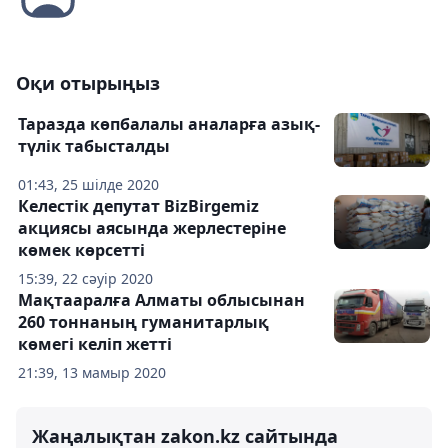
Оқи отырыңыз
Таразда көпбалалы аналарға азық-
түлік табысталды
01:43, 25 шілде 2020
Келестiк депутат BizBirgemiz
акциясы аясында жерлестерiне
көмек көрсеттi
15:39, 22 сәуір 2020
Мақтааралға Алматы облысынан
260 тоннаның гуманитарлық
көмегі келіп жетті
21:39, 13 мамыр 2020
Жаңалықтан zakon.kz сайтында