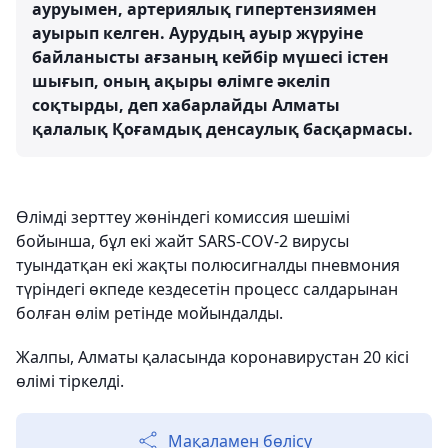
ауруымен, артериялық гипертензиямен
ауырып келген. Аурудың ауыр жүруіне
байланысты ағзаның кейбір мүшесі істен
шығып, оның ақыры өлімге әкеліп
соқтырды, деп хабарлайды Алматы
қалалық Қоғамдық денсаулық басқармасы.
Өлімді зерттеу жөніндегі комиссия шешімі
бойынша, бұл екі жайт SARS-COV-2 вирусы
туындатқан екі жақты полюсигналды пневмония
түріндегі өкпеде кездесетін процесс салдарынан
болған өлім ретінде мойындалды.
Жалпы, Алматы қаласында коронавирустан 20 кісі
өлімі тіркелді.
Мақаламен бөлісу