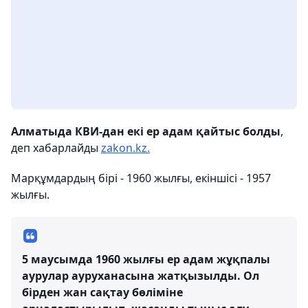
Алматыда КВИ-дан екі ер адам қайтыс болды
,
деп хабарлайды
zakon.kz.
Марқұмдардың бірі - 1960 жылғы, екіншісі - 1957
жылғы.
5 маусымда 1960 жылғы ер адам жұқпалы
аурулар ауруханасына жатқызылды. Ол
бірден жан сақтау бөліміне