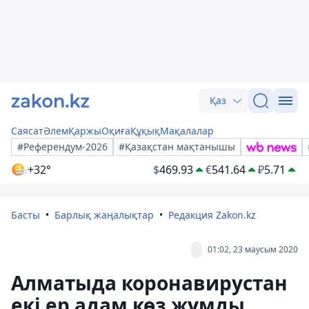
Қаз
Саясат
Әлем
Қаржы
Оқиға
Құқық
Мақалалар
#Референдум-2026
#Қазақстан мақтанышы
+32°
$
469.93
€
541.64
₽
5.71
Басты
Барлық жаңалықтар
Редакция Zakon.kz
01:02, 23 маусым 2020
Алматыда коронавирустан
екі ер адам көз жұмды