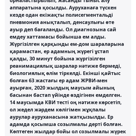
орналастырылып, жасанды тыныс алу
аппаратына қосылды. Ауруханаға түскен
кезде одан екіжақты полисегментальді
пневмония анықталып, денсаулығы өте
ауыр деп бағаланды. Ол диагнозына сай
емдеу хаттамасы бойынша ем алды.
Жүргізілген қарқынды ем-дом шараларына
қарамастан, ер адамның жүрегі ұстап
қалды, 30 минут бойына жүргізілген
реанимациялық шаралар нәтиже бермеді,
биологиялық өлім тіркелді. Екінші қайтыс
болған 63 жастағы ер адам ЖРВИ-мен
ауырған, 2020 жылдың маусым айының
басынан бастап үйінде өздігінен емделген.
14 маусымда КВИ тесті оң нәтиже көрсетіп,
ол жедел жәрдем көлігімен жұқпалы
аурулар ауруханасына жатқызылды. Ер
адамда қосымша созылмалы дерті болған.
Көптеген жылдар бойы ол созылмалы жүрек