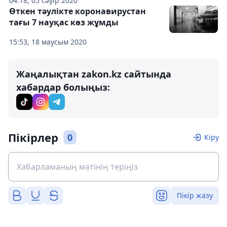
04:18, 05 сәуір 2020
Өткен тәулікте коронавирустан
тағы 7 науқас көз жұмды
15:53, 18 маусым 2020
Жаңалықтан zakon.kz сайтында
хабардар болыңыз:
Пікірлер
0
Кіру
Пікір жазу