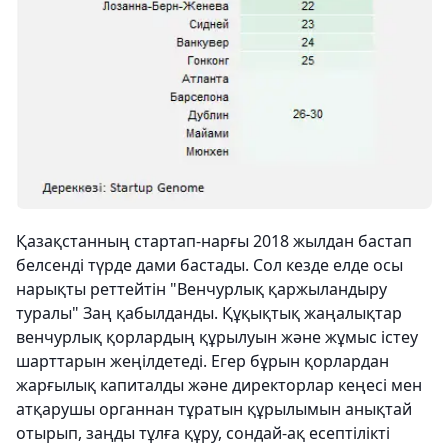
Қазақстанның стартап-нарғы 2018 жылдан бастап
белсенді түрде дами бастады. Сол кезде елде осы
нарықты реттейтін "Венчурлық қаржыландыру
туралы" Заң қабылданды. Құқықтық жаңалықтар
венчурлық қорлардың құрылуын және жұмыс істеу
шарттарын жеңілдетеді. Егер бұрын қорлардан
жарғылық капиталды және директорлар кеңесі мен
атқарушы органнан тұратын құрылымын анықтай
отырып, заңды тұлға құру, сондай-ақ есептілікті