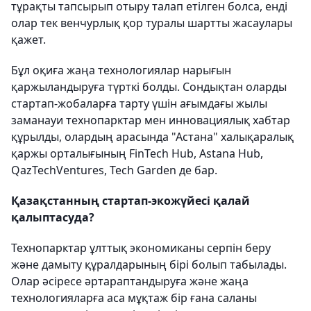
тұрақты тапсырып отыру талап етілген болса, енді
олар тек венчурлық қор туралы шартты жасаулары
қажет.
Бұл оқиға жаңа технологиялар нарығын
қаржыландыруға түрткі болды. Сондықтан оларды
стартап-жобаларға тарту үшін ағымдағы жылы
заманауи технопарктар мен инновациялық хабтар
құрылды, олардың арасында "Астана" халықаралық
қаржы орталығының FinTech Hub, Astana Hub,
QazTechVentures, Tech Garden де бар.
Қазақстанның стартап-экожүйесі қалай
қалыптасуда?
Технопарктар ұлттық экономиканы серпін беру
және дамыту құралдарының бірі болып табылады.
Олар әсіресе әртараптандыруға және жаңа
технологияларға аса мұқтаж бір ғана саланы