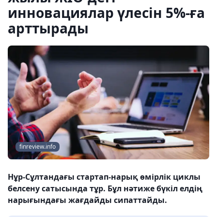
инновациялар үлесін 5%-ға
арттырады
finreview.info
Нұр-Сұлтандағы стартап-нарық өмірлік циклы
белсену сатысында тұр. Бұл нәтиже бүкіл елдің
нарығындағы жағдайды сипаттайды.