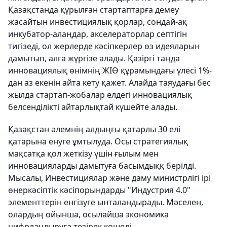
Қазақстанда құрылған стартаптарға демеу
жасайтын инвестициялық қорлар, сондай-ақ
инкубатор-алаңдар, акселераторлар септігін
тигізеді, ол жерлерде кәсіпкерлер өз идеяларын
дамытып, алға жүргізе алады. Қазіргі таңда
инновациялық өнімнің ЖІӨ құрамындағы үлесі 1%-
дан аз екенін айта кету қажет. Алайда таяудағы бес
жылда стартап-жобалар елдегі инновациялық
белсенділікті айтарлықтай күшейте алады.
Қазақстан әлемнің алдыңғы қатарлы 30 елі
қатарына енуге ұмтылуда. Осы стратегиялық
мақсатқа қол жеткізу үшін ғылым мен
инновацияларды дамытуға басымдыққ берілді.
Мысалы, Инвестициялар және даму министрлігі ірі
өнеркәсіптік кәсіпорындарды "Индустрия 4.0"
элементтерін енгізуге ынталандырады. Мәселен,
олардың ойынша, осылайша экономика
цифрландыруға тезірек көшеді.