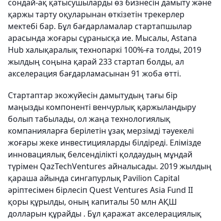
сондай-ақ қатысушыларды өз бизнесін дамыту және
қаржы тарту оқуларынан өткізетін трекерлер
мектебі бар. Бұл бағдарламалар стартапшылар
арасында жоғары сұранысқа ие. Мысалы, Astana
Hub халықаралық технопаркі 100%-ға толды, 2019
жылдың соңына қарай 233 стартап болды, ал
акселерация бағдарламасынан 91 жоба өтті.
Стартаптар экожүйесін дамытудың тағы бір
маңызды компоненті венчурлық қаржыландыру
болып табылады, ол жаңа технологиялық
компанияларға берілетін ұзақ мерзімді тәуекелі
жоғары жеке инвестицияларды білдіреді. Елімізде
инновациялық белсенділікті қолдаудың мұндай
түрімен QazTechVentures айналысады. 2019 жылдың
қараша айында сингапурлық Pavilion Capital
әріптесімен бірлесіп Quest Ventures Asia Fund II
қоры құрылды, оның капиталы 50 млн АҚШ
долларын құрайды . Бұл қаражат акселерациялық