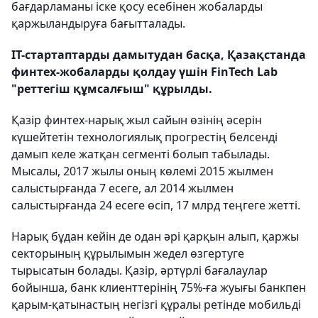
бағдарламаны іске қосу есебінен жобаларды
қаржыландыруға бағытталады.
IT-стартаптарды дамытудан басқа, Қазақстанда
финтех-жобаларды қолдау үшін FinTech Lab
"реттегіш құмсалғыш" құрылды.
Қазір финтех-нарық жыл сайын өзінің әсерін
күшейтетін технологиялық прогрестің белсенді
дамып келе жатқан сегменті болып табылады.
Мысалы, 2017 жылы оның көлемі 2015 жылмен
салыстырғанда 7 есеге, ал 2014 жылмен
салыстырғанда 24 есеге өсіп, 17 млрд теңгеге жетті.
Нарық бұдан кейін де одан әрі қарқын алып, қаржы
секторының құрылымын жедел өзгертуге
тырысатын болады. Қазір, әртүрлі бағалаулар
бойынша, банк клиенттерінің 75%-ға жуығы банкпен
қарым-қатынастың негізгі құралы ретінде мобильді