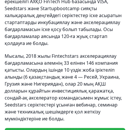
ерекшелігі АХҚО FinTech Hub базасында VISA,
Seedstars және Startupbootcamp сияқты
халықаралық деңгейдегі серіктестер іске асыратын
стартаптарды инкубациялау және акселерациялау
бағдарламасын іске қосу болып табылады. Осы
бағдарламалар аясында 120-ға жуық стартап
қолдауға ие болды.
Мысалы, 2018 жылы Fintechstars акселерациялау
бағдарламасына әлемнің 33 елінен 146 компания
қатысты. Олардың ішінде 10 үздік жоба іріктеліп
алынды (6 қазақстандық және 4 — Ресей, Украина,
Грузия және Нигериядан), олар 20 мың АҚШ
долларын құрайтын инвестициялық қаражатқа,
сондай-ақ акселератор командасымен жұмыс істеу,
Seedstars серіктестері ұсынған вебинар, семинар
және техникалық шешімдерге қол жеткізу
мүмкіндіктеріне ие болды.