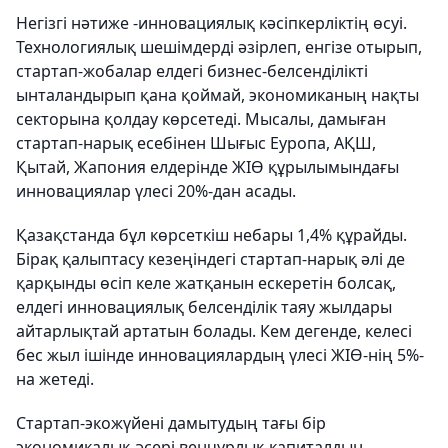
Негізгі нәтиже -инновациялық кәсіпкерліктің өсуі.
Технологиялық шешімдерді әзірлеп, енгізе отырып,
стартап-жобалар елдегі бизнес-белсенділікті
ынталандырып қана қоймай, экономиканың нақты
секторына қолдау көрсетеді. Мысалы, дамыған
стартап-нарық есебінен Шығыс Еуропа, АҚШ,
Қытай, Жапония елдерінде ЖІӨ құрылымындағы
инновациялар үлесі 20%-дан асады.
Қазақстанда бұл көрсеткіш небары 1,4% құрайды.
Бірақ қалыптасу кезеңіндегі стартап-нарық әлі де
қарқынды өсіп келе жатқанын ескеретін болсақ,
елдегі инновациялық белсенділік таяу жылдары
айтарлықтай артатын болады. Кем дегенде, келесі
бес жыл ішінде инновациялардың үлесі ЖІӨ-нің 5%-
на жетеді.
Стартап-экожүйені дамытудың тағы бір
экономикалық әсері венчурлық капиталдың