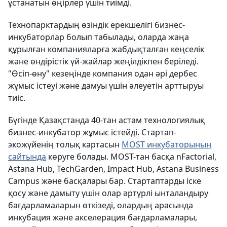
ұстанатын өңірлер үшін тиімді.
Технопарктардың өзіндік ерекшелігі бизнес-
инкубаторлар болып табылады, оларда жаңа
құрылған компанияларға жабдықталған кеңселік
және өндірістік үй-жайлар жеңілдікпен беріледі.
"Өсіп-өну" кезеңінде компания одан әрі дербес
жұмыс істеуі және дамуы үшін әлеуетін арттыруы
тиіс.
Бүгінде Қазақстанда 40-тан астам технологиялық
бизнес-инкубатор жұмыс істейді. Стартап-
экожүйенің толық картасын
MOST инкубаторының
сайтында
көруге болады. MOST-тан басқа nFactorial,
Astana Hub, TechGarden, Impact Hub, Astana Business
Campus және басқалары бар. Стартаптарды іске
қосу және дамыту үшін олар әртүрлі ынталандыру
бағдарламаларын өткізеді, олардың арасында
инкубация және акселерация бағдарламалары,