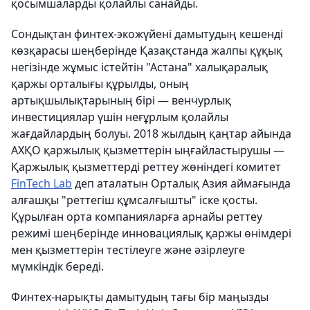
қосымшаларды қолайлы санайды.
Сондықтан финтех-экожүйені дамытудың кешенді
көзқарасы шеңберінде Қазақстанда жалпы құқық
негізінде жұмыс істейтін "Астана" халықаралық
қаржы орталығы құрылды, оның
артықшылықтарының бірі — венчурлық
инвестициялар үшін неғұрлым қолайлы
жағдайлардың болуы. 2018 жылдың қаңтар айында
АХҚО қаржылық қызметтерін ыңғайластырушы —
Қаржылық қызметтерді реттеу жөніндегі комитет
FinTech Lab
деп аталатын Орталық Азия аймағында
алғашқы "реттегіш құмсалғышты" іске қосты.
Құрылған орта компанияларға арнайы реттеу
режимі шеңберінде инновациялық қаржы өнімдері
мен қызметтерін тестілеуге және әзірлеуге
мүмкіндік береді.
Финтех-нарықты дамытудың тағы бір маңызды