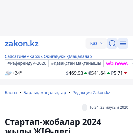
Қаз
Саясат
Әлем
Қаржы
Оқиға
Құқық
Мақалалар
#Референдум-2026
#Қазақстан мақтанышы
+24°
$
469.93
€
541.64
₽
5.71
Басты
Барлық жаңалықтар
Редакция Zakon.kz
16:34, 23 маусым 2020
Стартап-жобалар 2024
жылы ЖІӨ-дегі