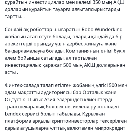
құрайтын инвестициялар мен көлемі 350 мың АҚШ
долларын құрайтын тауарға алғытапсырыстарды
тартты. .
Сондай-ақ роботтар шығаратын Robo Wunderkind
жобасын атап өтуге болады, оларды қандай да бір
әрекеттерді орындау үшін дербес жинауға және
бағдарламалауға болады. Компанияның өнімі бүкіл
әлем бойынша сатылады, ал тартылған
инвестициялық қаражат 500 мың АҚШ долларынан
асты .
Финтех-салада талап етілген жобаның үлгісі 500 млн
адам мақсатты аудиториясы бар Орталық және
Оңтүстік-Шығыс Азия елдеріндегі клиенттерді
трансшекаралық бөлшек несиелендіру жөніндегі
Lendex сервисі болып табылады. Құрылған
платформа арқылы криптоинвесторлар тексерілген
қарыз алушыларға ұлттық валютамен микрокредит