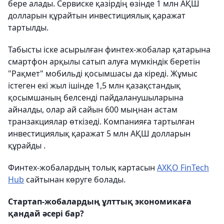
бере алады. Сервиске қазірдің өзінде 1 млн АҚШ
долларын құрайтын инвестициялық қаражат
тартылды.
Табысты іске асырылған финтех-жобалар қатарына
смартфон арқылы сатып алуға мүмкіндік беретін
"Рақмет" мобильді қосымшасы да кіреді. Жұмыс
істеген екі жыл ішінде 1,5 млн қазақстандық
қосымшаның белсенді пайдаланушыларына
айналды, олар ай сайын 600 мыңнан астам
транзакциялар өткізеді. Компанияға тартылған
инвестициялық қаражат 5 млн АҚШ долларын
құрайды .
Финтех-жобалардың толық картасын
АХҚО FinTech
Hub
сайтынан көруге болады.
Стартап-жобалардың ұлттық экономикаға
қандай әсері бар?