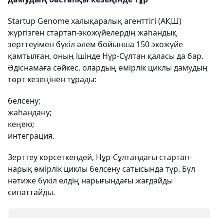
Startup Genome халықаралық агенттігі (АҚШ)
жүргізген стартап-экожүйелердің жаһандық
зерттеуімен бүкіл әлем бойынша 150 экожүйе
қамтылған, оның ішінде Нұр-Сұлтан қаласы да бар.
Әдіснамаға сәйкес, олардың өмірлік циклы дамудың
төрт кезеңінен тұрады:
белсену;
жаһандану;
кеңею;
интеграция.
Зерттеу көрсеткендей, Нұр-Сұлтандағы стартап-
нарық өмірлік циклы белсену сатысында тұр. Бұл
нәтиже бүкіл елдің нарығындағы жағдайды
сипаттайды.