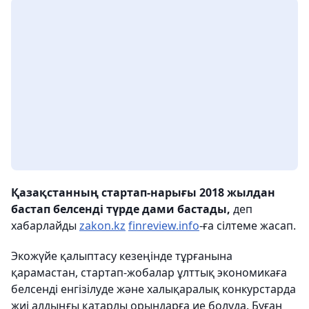
Қазақстанның стартап-нарығы 2018 жылдан
бастап белсенді түрде дами бастады,
деп
хабарлайды
zakon.kz
finreview.info
-ға сілтеме жасап.
Экожүйе қалыптасу кезеңінде тұрғанына
қарамастан, стартап-жобалар ұлттық экономикаға
белсенді енгізілуде және халықаралық конкурстарда
жиі алдыңғы қатарлы орындарға ие болуда. Бұған