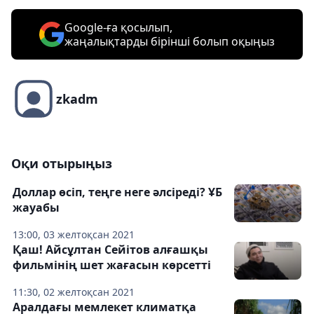
Google-ға қосылып,
жаңалықтарды бірінші болып оқыңыз
zkadm
Оқи отырыңыз
Доллар өсіп, теңге неге әлсіреді? ҰБ
жауабы
13:00, 03 желтоқсан 2021
Қаш! Айсұлтан Сейітов алғашқы
фильмінің шет жағасын көрсетті
11:30, 02 желтоқсан 2021
Аралдағы мемлекет климатқа