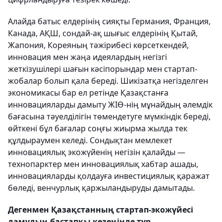
Алайда батыс елдерінің сияқты Германия, Франция,
Канада, АҚШ, сондай-ақ шығыс елдерінің Қытай,
Жапония, Кореяның тәжірибесі көрсеткендей,
инновация мен жаңа идеялардың негізгі
жеткізушілері шағын кәсіпорындар мен стартап-
жобалар болып қала береді. Шикізатқа негізделген
экономикасы бар ел ретінде Қазақстанға
инновацияларды дамыту ЖІӨ-нің мұнайдың әлемдік
бағасына тәуелділігін төмендетуге мүмкіндік береді,
өйткені бұл бағалар соңғы жиырма жылда тек
құлдыраумен келеді. Сондықтан мемлекет
инновациялық экожүйенің негізін қалайды —
технопарктер мен инновациялық хабтар ашады,
инновацияларды қолдауға инвестициялық қаражат
бөледі, венчурлық қаржыландыруды дамытады.
Дегенмен Қазақстанның стартап-экожүйесі
дамудың бастапқы кезеңінде тұр