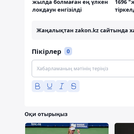
жылда болмаған ең үлкен
1696 
локдаун енгізілді
тіркел
Жаңалықтан zakon.kz сайтында х
Пікірлер
0
Оқи отырыңыз