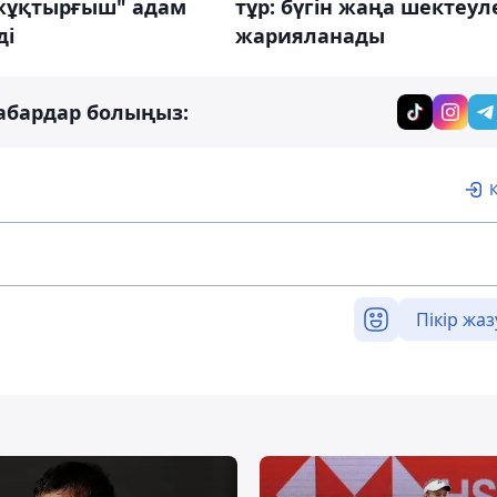
"жұқтырғыш" адам
тұр: бүгін жаңа шектеул
ді
жарияланады
абардар болыңыз:
Пікір жаз