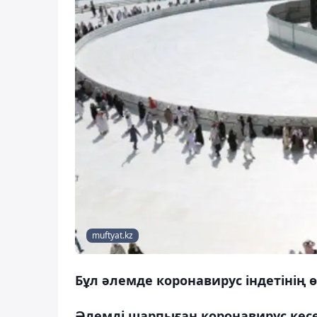
muftyat.kz
Бұл әлемде коронавирус індетінің
Әлемді шарпыған коронавирус кес