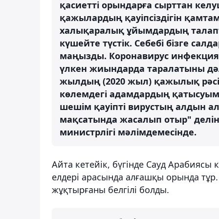
қасиетті орындарға сырттан келу
қажылардың қауіпсіздігін қамта
халықаралық ұйымдардың талапта
күшейте түстік. Себебі бізге салд
маңызды. Коронавирус инфекция
үлкен жиындарда таралатыны дәл
жылдың (2020 жыл) қажылық рәсі
көлемдегі адамдардың қатысуыме
шешім қауіпті вирустың алдын а
мақсатында жасалып отыр" делі
министрлігі мәлімдемесінде.
Айта кетейік, бүгінде Сауд Арабиясы
елдері арасында алғашқы орында тұр.
жұқтырғаны белгілі болды.