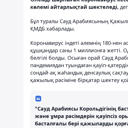
көлемі айтарлықтай шектеледі,
деп
Бұл туралы Сауд Арабиясының Қажылы
ҚМДБ хабарлады.
Коронавирус індеті әлемнің 180-нен а
құшқандар саны 1 миллионға жетті. 
белгілі болды. Осыған орай Сауд Ара
пандемиядан туындаған қауіп-қатерді
сондай-ақ жаһандық денсаулық сақт
қажылық рәсіміне бірқатар шектеу қо
"Сауд Арабиясы Корольдігінің б
және ұмра рәсімдерін қауіпсіз о
басталғалы бері қажыларды қорғ