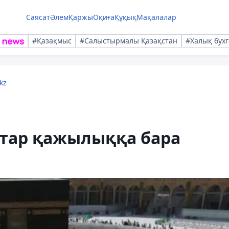
Саясат
Әлем
Қаржы
Оқиға
Құқық
Мақалалар
#Қазақмыс
#Салыстырмалы Қазақстан
#Халық бухг
kz
тар қажылыққа бара