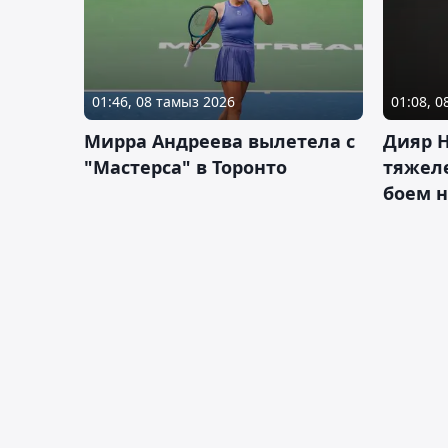
01:46, 08 тамыз 2026
01:08, 
Мирра Андреева вылетела с
Дияр 
"Мастерса" в Торонто
тяжеле
боем н