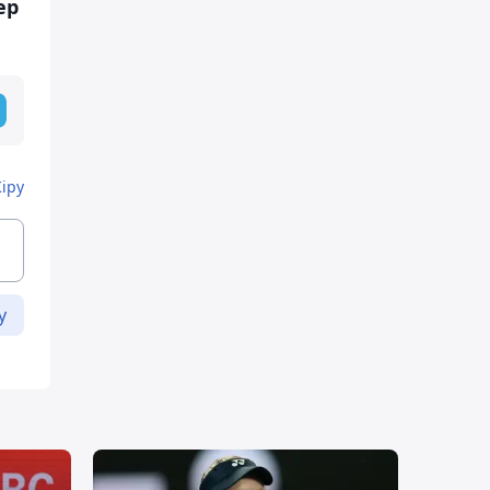
ер
Кіру
у