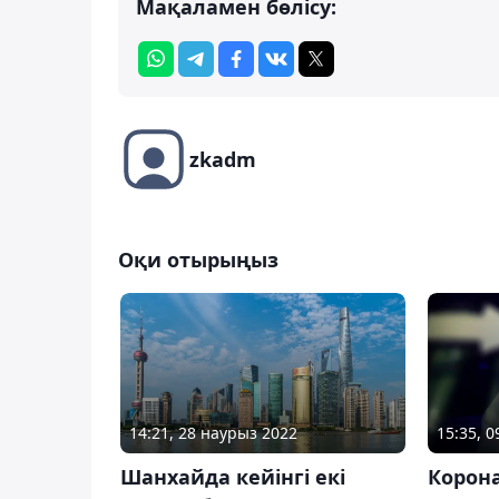
Мақаламен бөлісу:
zkadm
Оқи отырыңыз
14:21, 28 наурыз 2022
15:35, 
Шанхайда кейінгі екі
Корона