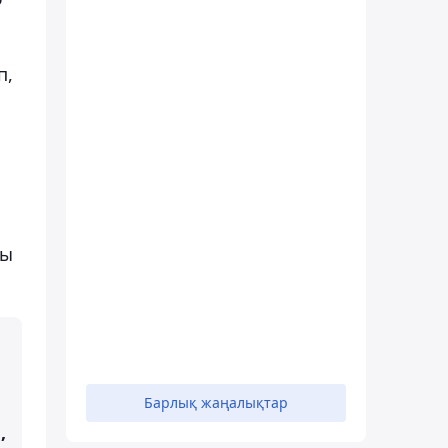
п,
ғы
Барлық жаңалықтар
,