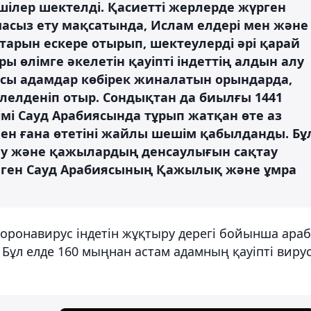
шілер шектелді. Қасиетті жерлерде жүрген
масыз ету мақсатында, Ислам елдері мен және
рын ескере отырып, шектеулерді әрі қарай
ары өлімге әкелетін қауіпті індеттің алдын алу
сы адамдар көбірек жиналатын орындарда,
елденіп отыр. Сондықтан да биылғы 1441
мі Сауд Арабиясында тұрып жатқан өте аз
н ғана өтетіні жайлы шешім қабылданды. Бұ
лу және қажылардың денсаулығын сақтау
нген Сауд Арабиясының Қажылық және ұмра
 коронавирус індетін жұқтыру дерегі бойынша араб
 Бұл елде 160 мыңнан астам адамның қауіпті виру