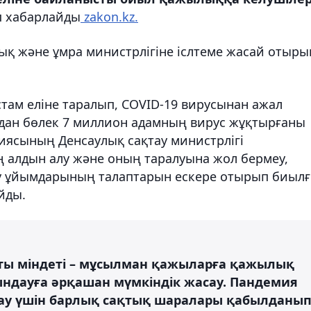
 хабарлайды
zakon.kz.
қ және ұмра министрлігіне іслтеме жасай отыры
стам еліне таралып, COVID-19 вирусынан ажал
Одан бөлек 7 миллион адамның вирус жұқтырғаны
биясының Денсаулық сақтау министрлігі
ң алдын алу және оның таралуына жол бермеу,
ау ұйымдарының талаптарын ескере отырып биыл
йды.
асты міндеті – мұсылман қажыларға қажылық
рындауға әрқашан мүмкіндік жасау. Пандемия
ау үшін барлық сақтық шаралары қабылданып