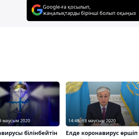
Google-ға қосылып,
жаңалықтарды бірінші болып оқыңыз
09 маусым 2020
14:48, 18 маусым 2020
вирусы білінбейтін
Елде коронавирус өршіп