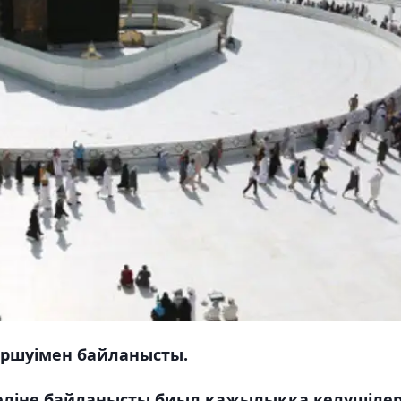
 өршуімен байланысты.
еліне байланысты биыл қажылыққа келушіле