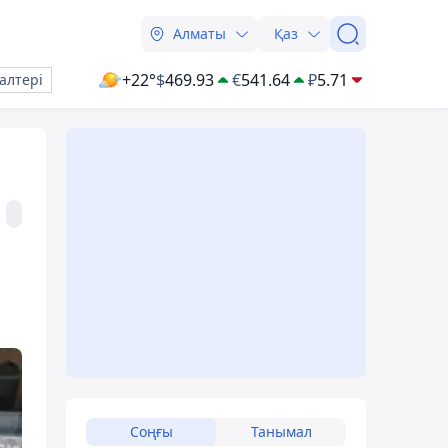
Алматы
Қаз
+22°
$
469.93
€
541.64
₽
5.71
алтері
Соңғы
Танымал