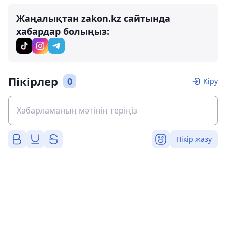
Жаңалықтан zakon.kz сайтында
хабардар болыңыз:
Пікірлер
0
Кіру
Пікір жазу