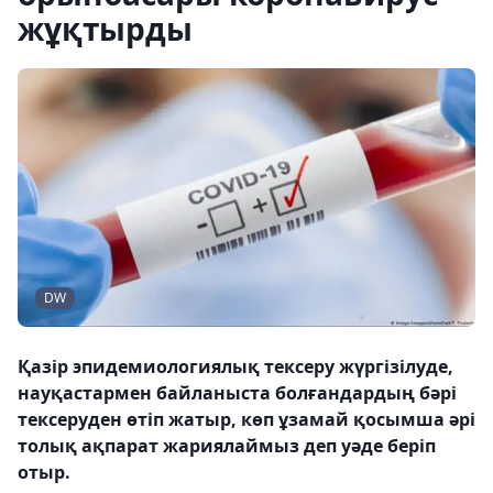
жұқтырды
DW
Қазір эпидемиологиялық тексеру жүргізілуде,
науқастармен байланыста болғандардың бәрі
тексеруден өтіп жатыр, көп ұзамай қосымша әрі
толық ақпарат жариялаймыз деп уәде беріп
отыр.