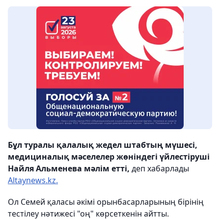
Бұл туралы қалалық жедел штабтың мүшесі,
медициналық мәселелер жөніндегі үйлестіруші
Найля Альменева мәлім етті,
деп хабарлады
Аltaynews.kz.
Ол Семей қаласы әкімі орынбасарларының бірінің
тестілеу нәтижесі "оң" көрсеткенін айтты.