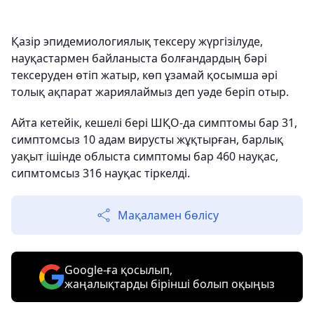
Қазір эпидемиологиялық тексеру жүргізілуде,
науқастармен байланыста болғандардың бәрі
тексеруден өтіп жатыр, көп ұзамай қосымша әрі
толық ақпарат жариялаймыз деп уәде беріп отыр.
Айта кетейік, кешелі бері ШҚО-да симптомы бар 31,
симптомсыз 10 адам вирусты жұқтырған, барлық
уақыт ішінде облыста симптомы бар 460 науқас,
сипмтомсыз 316 науқас тіркелді.
Мақаламен бөлісу
Google-ға қосылып,
жаңалықтарды бірінші болып оқыңыз