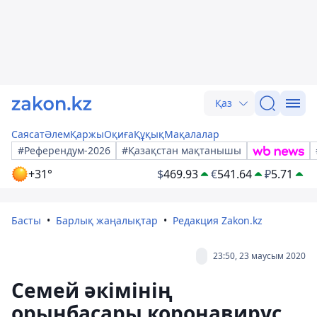
Қаз
Саясат
Әлем
Қаржы
Оқиға
Құқық
Мақалалар
#Референдум-2026
#Қазақстан мақтанышы
+31°
$
469.93
€
541.64
₽
5.71
Басты
Барлық жаңалықтар
Редакция Zakon.kz
23:50, 23 маусым 2020
Семей әкімінің
орынбасары коронавирус