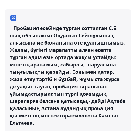
– Пробация есебінде тұрған сотталған С.Б.-
ның облыс әкімі Оңдасын Сейілұлының
алғысына ие болғанына өте қуаныштымыз.
Жалпы, бүгінгі марапатты алған есепте
тұрған адам өзін ортада жақсы ұстайды:
мінезі қарапайым, сабырлы, шаруасына
тыңғылықты қарайды. Сонымен қатар,
жаза өтеу тәртібін бұзбай, жұмыста жүрсе
де уақыт тауып, пробация тарапынан
ұйымдастырылатын түрлі қоғамдық
шараларға белсене қатысады,- дейді Ақтөбе
қаласының Астана аудандық пробация
қызметінің инспектор-психологы Кәмшат
Ельтаева.