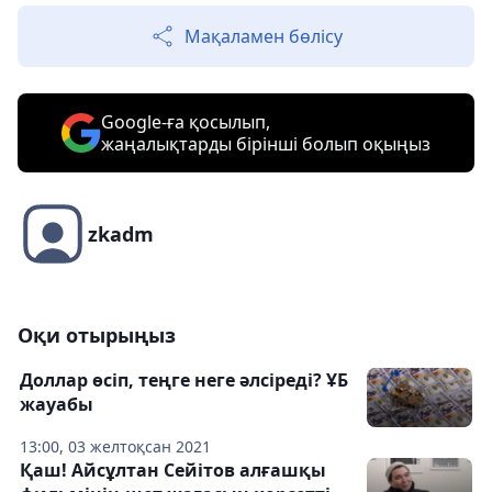
Мақаламен бөлісу
Google-ға қосылып,
жаңалықтарды бірінші болып оқыңыз
zkadm
Оқи отырыңыз
Доллар өсіп, теңге неге әлсіреді? ҰБ
жауабы
13:00, 03 желтоқсан 2021
Қаш! Айсұлтан Сейітов алғашқы