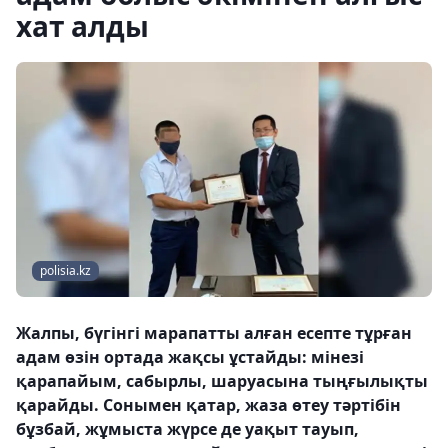
хат алды
polisia.kz
Жалпы, бүгінгі марапатты алған есепте тұрған
адам өзін ортада жақсы ұстайды: мінезі
қарапайым, сабырлы, шаруасына тыңғылықты
қарайды. Сонымен қатар, жаза өтеу тәртібін
бұзбай, жұмыста жүрсе де уақыт тауып,