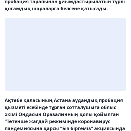
пробация тарапынан ұйымдастырылатын түрлі
қоғамдық шараларға белсене қатысады.
Ақтөбе қаласының Астана аудандық пробация
қызметі есебінде тұрған сотталушыға облыс
әкімі Оңдасын Оразалинның қолы қойылған
“Төтенше жағдай режимінде коронавирус
пандемиясына қарсы “Біз біргеміз” акциясында