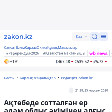
Қаз
Саясат
Әлем
Қаржы
Оқиға
Құқық
Мақалалар
#Референдум-2026
#Қазақстан мақтанышы
+19°
$
467.48
€
539.52
₽
5.73
Басты
Барлық жаңалықтар
Редакция Zakon.kz
21:38, 25 маусым 2020
Ақтөбеде сотталған ер
адам облыс әкімінен алғыс