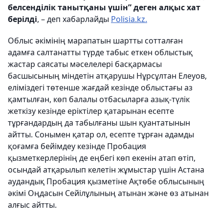
белсенділік танытқаны үшін” деген алқыс хат
берілді
, – деп хабарлайды
Polisia.kz.
Облыс әкімінің марапатын шартты сотталған
адамға салтанатты түрде табыс еткен облыстық
жастар саясаты мәселелері басқармасы
басшысының міндетін атқарушы Нұрсұлтан Елеуов,
еліміздегі төтенше жағдай кезінде облыстағы аз
қамтылған, көп балалы отбасыларға азық-түлік
жеткізу кезінде еріктілер қатарынан есепте
тұрғандардың да табылғаны шын қуантатынын
айтты. Сонымен қатар ол, есепте тұрған адамды
қоғамға бейімдеу кезінде Пробация
қызметкерлерінің де еңбегі көп екенін атап өтіп,
осындай атқарылып келетін жұмыстар үшін Астана
аудандық Пробация қызметіне Ақтөбе облысының
әкімі Оңдасын Сейілұлының атынан және өз атынан
алғыс айтты.