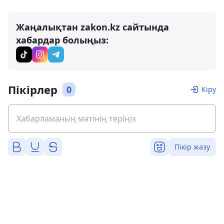
Жаңалықтан zakon.kz сайтында
хабардар болыңыз:
Пікірлер
0
Кіру
Пікір жазу