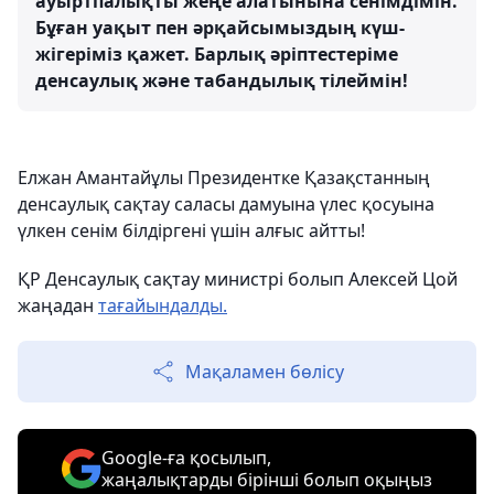
ауыртпалықты жеңе алатынына сенімдімін.
Бұған уақыт пен әрқайсымыздың күш-
жігеріміз қажет. Барлық әріптестеріме
денсаулық және табандылық тілеймін!
Елжан Амантайұлы Президентке Қазақстанның
денсаулық сақтау саласы дамуына үлес қосуына
үлкен сенім білдіргені үшін алғыс айтты!
ҚР Денсаулық сақтау министрі болып Алексей Цой
жаңадан
тағайындалды.
Мақаламен бөлісу
Google-ға қосылып,
жаңалықтарды бірінші болып оқыңыз