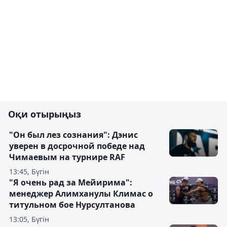
Оқи отырыңыз
"Он был лез сознания": Дэнис
уверен в досрочной победе над
Чимаевым на турнире RAF
13:45, Бүгін
"Я очень рад за Мейирима":
менеджер Алимханулы Климас о
титульном бое Нурсултанова
13:05, Бүгін