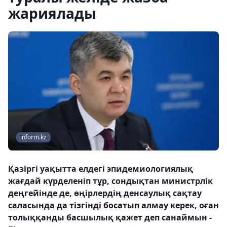
жариялады
inform.kz
Қазіргі уақытта елдегі эпидемиологиялық
жағдай күрделеніп тұр, сондықтан министрлік
деңгейінде де, өңірлердің денсаулық сақтау
саласында да тізгінді босатып алмау керек, оған
толыққанды басшылық қажет деп санаймын -