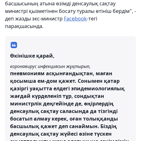
басшысының атына өзімді денсаулық сақтау
министрі қызметінен босату туралы өтініш бердім", -
деп жазды экс-министр
Facebook
-тегі
парақшасында.
Өкінішке қарай,
коронавирус инфекциясын жұқтырып,
пневмониям асқынғандықтан, маған
қосымша ем-дом қажет. Сонымен қатар
қазіргі уақытта елдегі эпидемиологиялық
жағдай күрделеніп тұр, сондықтан
министрлік деңгейінде де, өңірлердің
денсаулық сақтау саласында да тізгінді
босатып алмау керек, оған толыққанды
басшылық қажет деп санаймын. Біздің
денсаулық сақтау жүйесі өзіне түскен