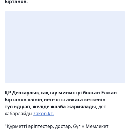
Біртанов.
ҚР Денсаулық сақтау министрі болған Елжан
Біртанов өзінің неге отставкаға кеткенін
түсіндірәп, желіде жазба жариялады
, деп
хабарлайды
zakon.kz.
"Құрметті әріптестер, достар, бүгін Мемлекет