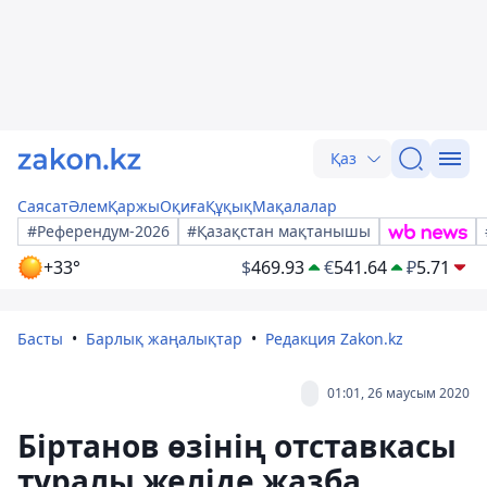
Қаз
Саясат
Әлем
Қаржы
Оқиға
Құқық
Мақалалар
#Референдум-2026
#Қазақстан мақтанышы
+33°
$
469.93
€
541.64
₽
5.71
Басты
Барлық жаңалықтар
Редакция Zakon.kz
01:01, 26 маусым 2020
Біртанов өзінің отставкасы
туралы желіде жазба