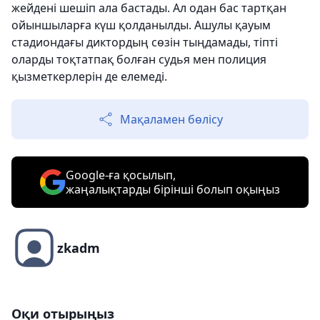
жейдені
шешіп ала бастады. Ал одан бас тартқан
ойыншыларға күш қолданылды. Ашулы қауым
стадиондағы диктордың сөзін тыңдамады, тіпті
оларды тоқтатпақ болған судья мен полиция
қызметкерлерін де елемеді.
Мақаламен бөлісу
Google-ға қосылып,
жаңалықтарды бірінші болып оқыңыз
zkadm
Оқи отырыңыз