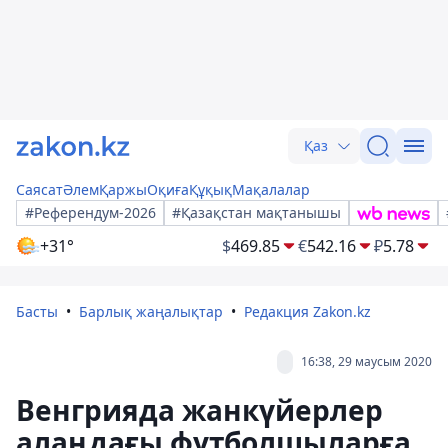
Қаз
Саясат
Әлем
Қаржы
Оқиға
Құқық
Мақалалар
#Референдум-2026
#Қазақстан мақтанышы
+31°
$
469.85
€
542.16
₽
5.78
Басты
Барлық жаңалықтар
Редакция Zakon.kz
16:38, 29 маусым 2020
Венгрияда жанкүйерлер
алаңдағы футболшыларға