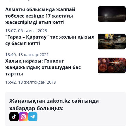
Алматы облысында жаппай
төбелес кезінде 17 жастағы
жасөспірімді атып кетті
13:07, 06 тамыз 2023
"Тараз – Қаратау" тас жолын қызыл
су басып кетті
18:40, 13 қаңтар 2021
Халық наразы: Гонконг
жаңажылдық отшашудан бас
тартты
16:42, 18 желтоқсан 2019
Жаңалықтан zakon.kz сайтында
хабардар болыңыз: