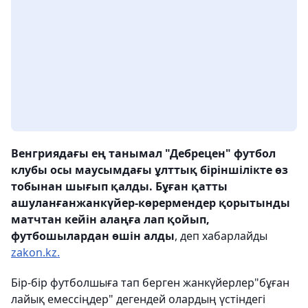
Венгриядағы ең танымал "Дебрецен" футбол
клубы осы маусымдағы ұлттық біріншілікте өз
тобынан шығып қалды. Бұған қатты
ашуланғанжанкүйер-көрермендер
қорытынды
матчтан кейін
алаңға лап қойып,
футбошылардан өшін алды
, деп хабарлайды
zakon.kz.
Бір-бір футболшыға тап берген жанкүйерлер"бұған
лайық емессіңдер" дегендей
олардың үстіндегі