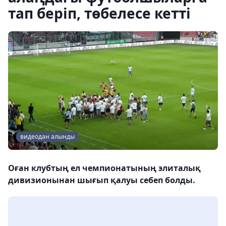
тап беріп, төбелесе кетті
видеодан алынды
Оған клубтың ел чемпионатының элиталық
дивизионынан шығып қалуы себеп болды.