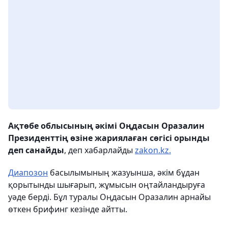
Ақтөбе облысының әкімі Оңдасын Оразалин
Президенттің өзіне жариялаған сөгісі орынды
деп санайды
, деп хабарлайды
zakon.kz.
Диапозон
басылымының жазуынша, әкім бұдан
қорытынды шығарып, жұмысын оңтайландыруға
уәде берді. Бұл туралы Оңдасын Оразалин арнайы
өткен брифинг кезінде айтты.