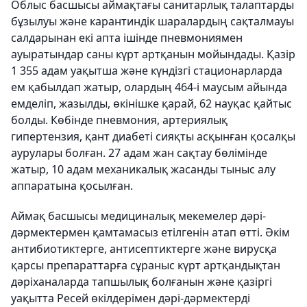
Облыс басшысы аймақтағы санитарлық талаптарды
бұзылуы және карантиндік шаралардың сақталмауы
салдарынан екі апта ішінде пневмониямен
ауыратындар саны күрт артқанын мойындады. Қазір
1 355 адам уақытша және күндізгі стационарларда
ем қабылдап жатыр, олардың 464-і маусым айында
емделіп, жазылды, өкінішке қарай, 62 науқас қайтыс
болды. Көбінде пневмония, артериялық
гипертензия, қант диабеті сияқты асқынған қосалқы
аурулары болған. 27 адам жан сақтау бөлімінде
жатыр, 10 адам механикалық жасанды тыныс алу
аппаратына қосылған.
Аймақ басшысы медициналық мекемелер дәрі-
дәрмектермен қамтамасыз етілгенін атап өтті. Әкім
антибиотиктерге, антисептиктерге және вирусқа
қарсы препараттарға сұраныс күрт артқандықтан
д
әріханаларда
тапшылық болғанын және қазіргі
уақытта Ресей өкілдерімен дәрі-дәрмектерді