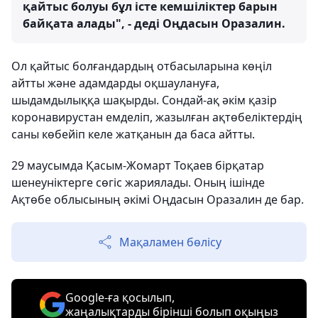
қайтыс болуы бұл істе кемшіліктер барын
байқата алады", - деді Оңдасын Оразалин.
Ол қайтыс болғандардың отбасыларына көңіл
айтты және адамдарды оқшаулануға,
шыдамдылыққа шақырды. Сондай-ақ әкім қазір
коронавирустан емделіп, жазылған ақтөбеліктердің
саны көбейіп келе жатқанын да баса айтты.
29 маусымда Қасым-Жомарт Тоқаев бірқатар
шенеуніктерге сөгіс жариялады. Оның ішінде
Ақтөбе облысының әкімі Оңдасын Оразалин де бар.
Мақаламен бөлісу
Google-ға қосылып,
жаңалықтарды бірінші болып оқыңыз