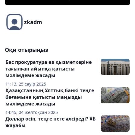
zkadm
Оқи отырыңыз
Бас прокуратура өз қызметкеріне
тағылған айыпқа қатысты
мәлімдеме жасады
11:13, 25 сәуір 2025
Қазақстанның Ұлттық банкі теңге
бағамына қатысты маңызды
мәлімдеме жасады
14:45, 04 желтоқсан 2025
Доллар өсіп, теңге неге әлсіреді? ҰБ
жауабы