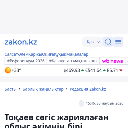
Қаз
Саясат
Әлем
Қаржы
Оқиға
Құқық
Мақалалар
#Референдум-2026
#Қазақстан мақтанышы
+33°
$
469.93
€
541.64
₽
5.71
Басты
Барлық жаңалықтар
Редакция Zakon.kz
15:46, 30 маусым 2020
Тоқаев сөгіс жариялаған
облыс әкімнің бірі