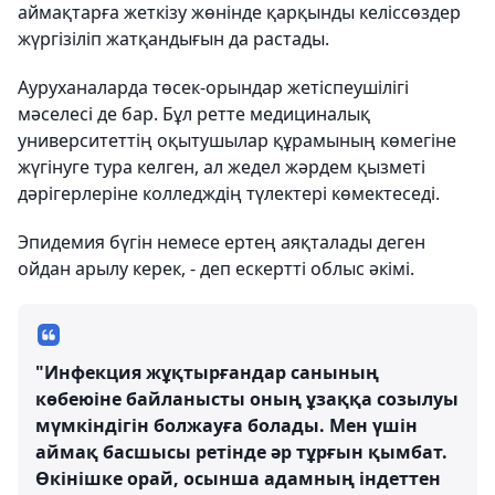
аймақтарға жеткізу жөнінде қарқынды келіссөздер
жүргізіліп жатқандығын да растады.
Ауруханаларда төсек-орындар жетіспеушілігі
мәселесі де бар. Бұл ретте медициналық
университеттің оқытушылар құрамының көмегіне
жүгінуге тура келген, ал жедел жәрдем қызметі
дәрігерлеріне колледждің түлектері көмектеседі.
Эпидемия бүгін немесе ертең аяқталады деген
ойдан арылу керек, - деп ескертті облыс әкімі.
"Инфекция жұқтырғандар санының
көбеюіне байланысты оның ұзаққа созылуы
мүмкіндігін болжауға болады. Мен үшін
аймақ басшысы ретінде әр тұрғын қымбат.
Өкінішке орай, осынша адамның індеттен