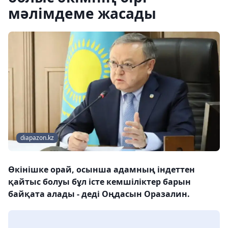
мәлімдеме жасады
diapazon.kz
Өкінішке орай, осынша адамның індеттен
қайтыс болуы бұл істе кемшіліктер барын
байқата алады - деді Оңдасын Оразалин.