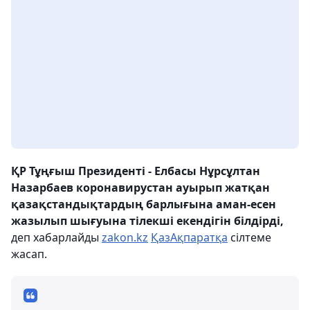
ҚР Тұңғыш Президенті - Елбасы Нұрсұлтан
Назарбаев коронавирустан ауырып жатқан
қазақстандықтардың барлығына аман-есен
жазылып шығуына тілекші екендігін білдірді,
деп хабарлайды
zakon.kz
ҚазАқпаратқа
сілтеме
жасап.