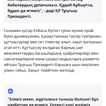
бабалардың ұрпағымыз. Құдай бұйыртса,
бұдан да өтеміз", - деді ҚР Тұңғыш
Президенті.
Сонымен қатар Елбасы бүгінгі туған күніне орай
бүкіл дүниежүзінен, Қазақстанның түкпір-түкпірінен
құттықтаулар мен ізгі тілектер алып, оқып жатқанын
атап өтті. Құттықтау жолдаған барлық шет
мемлекеттердің басшыларына, қайраткерлері мен
саясаткерлеріне және қазақстандықтарға рахметін
айтқан Тұңғыш Президенті баршаға шын көңілінен
үлкен табыс, бақыт тілейтінін жеткізді.
"Еліміз аман, жұртымыз тыныш болсын! Бұл
нәубеттен де өтеміз. Ертеңгі күні жүзіміз