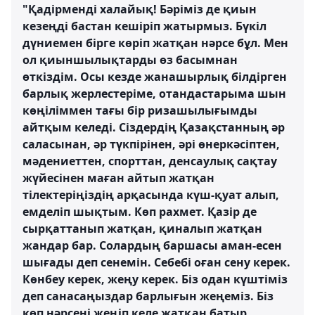
"Қадірменді халайық! Бәріміз де қиын
кезеңді бастан кешіріп жатырмыз. Бүкіл
дүниемен бірге көріп жатқан нәрсе бұл. Мен
ол қиыншылықтарды өз басымнан
өткіздім. Осы кезде жанашырлық білдірген
барлық жерлестеріме, отандастарыма шын
көңіліммен тағы бір ризашылығымды
айтқым келеді. Сіздердің Қазақстанның әр
саласынан, әр түкпірінен, әрі өнеркәсіптен,
мәдениеттен, спорттан, денсаулық сақтау
жүйесінен маған айтып жатқан
тілектеріңіздің арқасында күш-қуат алып,
емделіп шықтым. Көп рахмет. Қазір де
сырқаттанып жатқан, қиналып жатқан
жандар бар. Солардың баршасы аман-есен
шығады деп сенемін. Себебі оған сену керек.
Көнбеу керек, жеңу керек. Біз одан күштіміз
деп санасаңыздар барлығын жеңеміз. Біз
көп нәрсені жеңіп келе жатқан батыр