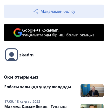
Мақаламен бөлісу
Google-ға қосылып,
жаңалықтарды бірінші болып оқыңыз
zkadm
Оқи отырыңыз
Елбасы халыққа үндеу жолдады
17:09, 18 қаңтар 2022
Махмұд Қасымбеков - Тұңғыш