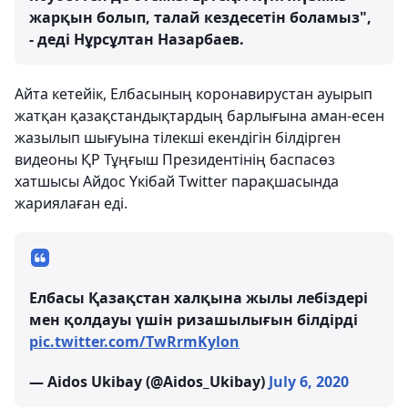
жарқын болып, талай кездесетін боламыз",
- деді Нұрсұлтан Назарбаев.
Айта кетейік, Елбасының коронавирустан ауырып
жатқан қазақстандықтардың барлығына аман-есен
жазылып шығуына тілекші екендігін білдірген
видеоны ҚР Тұңғыш Президентінің баспасөз
хатшысы Айдос Үкібай Twitter парақшасында
жариялаған еді.
Елбасы Қазақстан халқына жылы лебіздері
мен қолдауы үшін ризашылығын білдірді
pic.twitter.com/TwRrmKylon
— Aidos Ukibay (@Aidos_Ukibay)
July 6, 2020