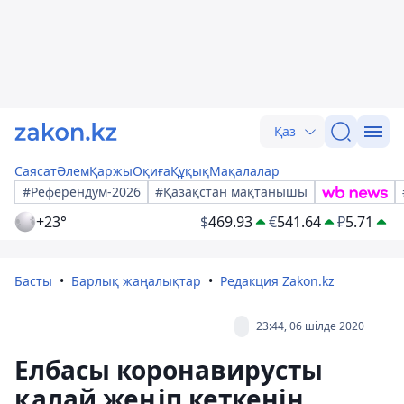
Қаз
Саясат
Әлем
Қаржы
Оқиға
Құқық
Мақалалар
#Референдум-2026
#Қазақстан мақтанышы
+23°
$
469.93
€
541.64
₽
5.71
Басты
Барлық жаңалықтар
Редакция Zakon.kz
23:44, 06 шілде 2020
Елбасы коронавирусты
қалай жеңіп кеткенін