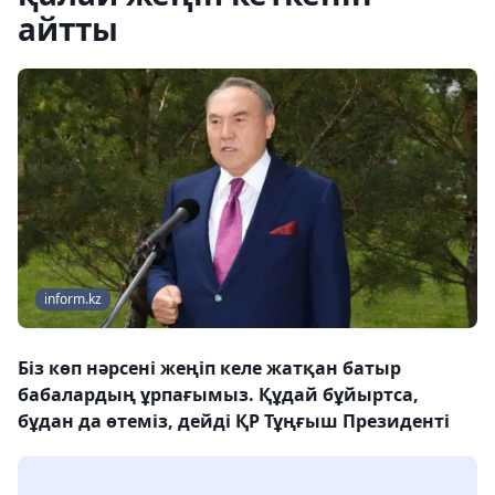
айтты
inform.kz
Біз көп нәрсені жеңіп келе жатқан батыр
бабалардың ұрпағымыз. Құдай бұйыртса,
бұдан да өтеміз, дейді ҚР Тұңғыш Президенті