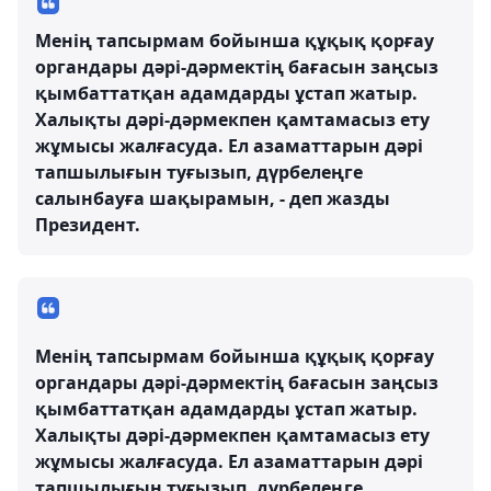
Менің тапсырмам бойынша құқық қорғау
органдары дәрі-дәрмектің бағасын заңсыз
қымбаттатқан адамдарды ұстап жатыр.
Халықты дәрі-дәрмекпен қамтамасыз ету
жұмысы жалғасуда. Ел азаматтарын дәрі
тапшылығын туғызып, дүрбелеңге
салынбауға шақырамын, - деп жазды
Президент.
Менің тапсырмам бойынша құқық қорғау
органдары дәрі-дәрмектің бағасын заңсыз
қымбаттатқан адамдарды ұстап жатыр.
Халықты дәрі-дәрмекпен қамтамасыз ету
жұмысы жалғасуда. Ел азаматтарын дәрі
тапшылығын туғызып, дүрбелеңге