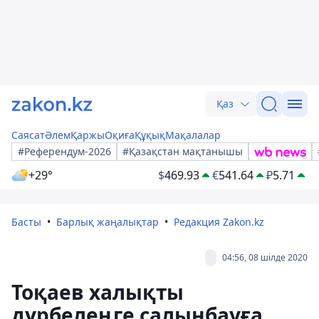
Қаз
Саясат
Әлем
Қаржы
Оқиға
Құқық
Мақалалар
#Референдум-2026
#Қазақстан мақтанышы
+29°
$
469.93
€
541.64
₽
5.71
Басты
Барлық жаңалықтар
Редакция Zakon.kz
04:56, 08 шілде 2020
Тоқаев халықты
дүрбелеңге салынбауға