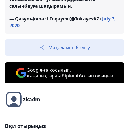
салынбауға шақырамын.
— Qasym-Jomart Toqayev (@TokayevKZ)
July 7,
2020
Мақаламен бөлісу
Google-ға қосылып,
жаңалықтарды бірінші болып оқыңыз
zkadm
Оқи отырыңыз