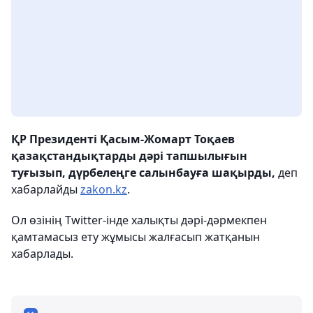
ҚР Президенті Қасым-Жомарт Тоқаев
қазақстандықтарды дәрі тапшылығын
туғызып, дүрбелеңге салынбауға шақырды,
деп
хабарлайды
zakon.kz
.
Ол өзінің Twitter-інде халықты дәрі-дәрмекпен
қамтамасыз ету жұмысы жалғасып жатқанын
хабарлады.