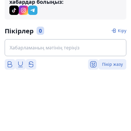
хабардар болыңыз:
Пікірлер
0
Кіру
Пікір жазу