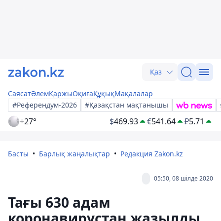
Қаз
Саясат
Әлем
Қаржы
Оқиға
Құқық
Мақалалар
#Референдум-2026
#Қазақстан мақтанышы
+27°
$
469.93
€
541.64
₽
5.71
Басты
Барлық жаңалықтар
Редакция Zakon.kz
05:50, 08 шілде 2020
Тағы 630 адам
коронавирустан жазылды