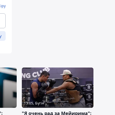
Кіру
у
13:05, Бүгін
:
"Я очень рад за Мейирима":