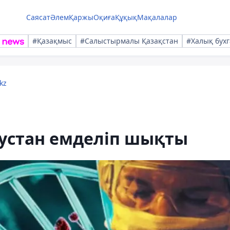
Саясат
Әлем
Қаржы
Оқиға
Құқық
Мақалалар
#Қазақмыс
#Салыстырмалы Қазақстан
#Халық бухг
kz
рустан емделіп шықты