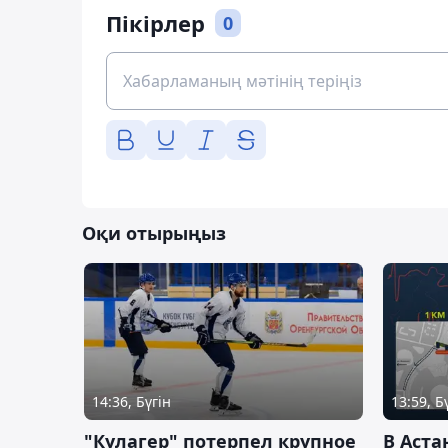
Пікірлер
0
Оқи отырыңыз
14:36, Бүгін
13:59, Б
"Кулагер" потерпел крупное
В Аста