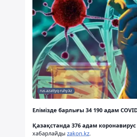
rus.azattyq-ruhy.kz
Елімізде барлығы 34 190 адам COVI
Қазақстанда 376 адам коронавир
хабарлайды
zakon.kz
.