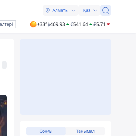
Алматы
Қаз
+33°
$
469.93
€
541.64
₽
5.71
алтері
Соңғы
Танымал