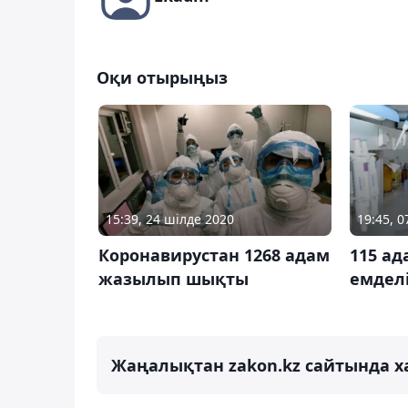
Оқи отырыңыз
15:39, 24 шілде 2020
19:45, 
Коронавирустан 1268 адам
115 ад
жазылып шықты
емдел
Жаңалықтан zakon.kz сайтында х