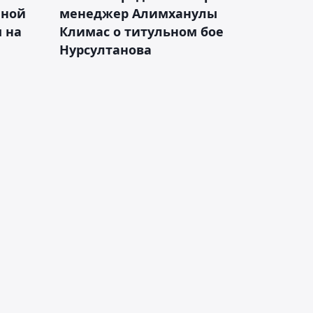
чной
менеджер Алимханулы
 на
Климас о титульном бое
Нурсултанова