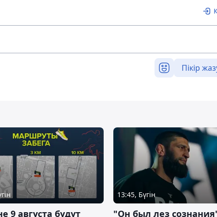
Пікір жаз
үгін
13:45, Бүгін
не 9 августа будут
"Он был лез сознания"