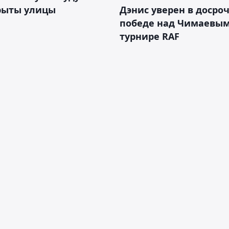
рыты улицы
Дэнис уверен в досро
победе над Чимаевым
турнире RAF