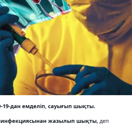
D-19-дан емделіп, сауығып шықты.
ус инфекциясынан жазылып шықты,
деп