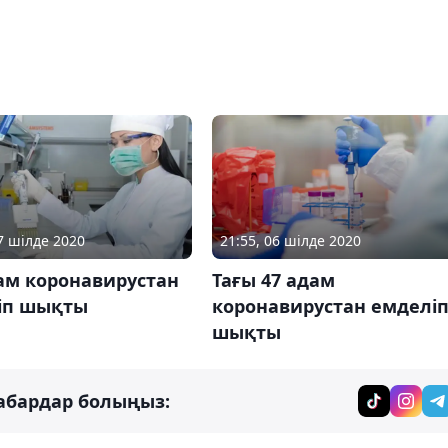
07 шілде 2020
21:55, 06 шілде 2020
ам коронавирустан
Тағы 47 адам
іп шықты
коронавирустан емделі
шықты
абардар болыңыз: