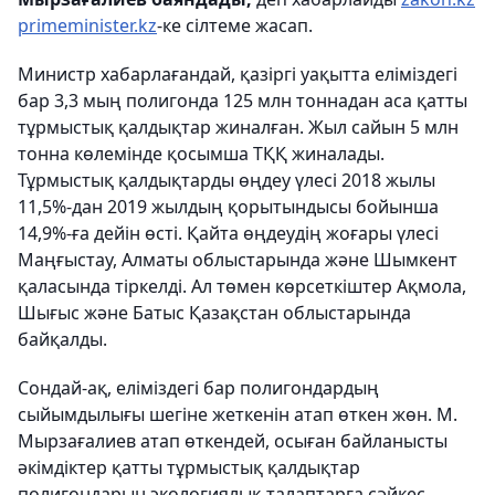
primeminister.kz
-ке сілтеме жасап.
Министр хабарлағандай, қазіргі уақытта еліміздегі
бар 3,3 мың полигонда 125 млн тоннадан аса қатты
тұрмыстық қалдықтар жиналған. Жыл сайын 5 млн
тонна көлемінде қосымша ТҚҚ жиналады.
Тұрмыстық қалдықтарды өңдеу үлесі 2018 жылы
11,5%-дан 2019 жылдың қорытындысы бойынша
14,9%-ға дейін өсті. Қайта өңдеудің жоғары үлесі
Маңғыстау, Алматы облыстарында және Шымкент
қаласында тіркелді. Ал төмен көрсеткіштер Ақмола,
Шығыс және Батыс Қазақстан облыстарында
байқалды.
Сондай-ақ, еліміздегі бар полигондардың
сыйымдылығы шегіне жеткенін атап өткен жөн. М.
Мырзағалиев атап өткендей, осыған байланысты
әкімдіктер қатты тұрмыстық қалдықтар
полигондарын экологиялық талаптарға сәйкес