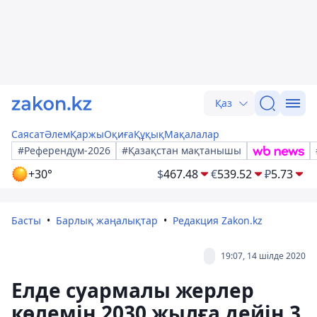
Қаз
Саясат
Әлем
Қаржы
Оқиға
Құқық
Мақалалар
#Референдум-2026
#Қазақстан мақтанышы
+30°
$
467.48
€
539.52
₽
5.73
Басты
Барлық жаңалықтар
Редакция Zakon.kz
19:07, 14 шілде 2020
Елде суармалы жерлер
көлемін 2030 жылға дейін 3