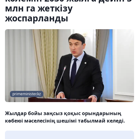
млн га жеткізу
жоспарланды
primeminister.kz
Жылдар бойы заңсыз қоқыс орындарының
көбеюі мәселесінің шешімі табылмай келеді.