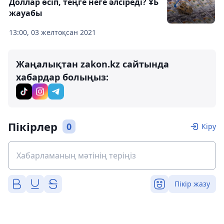
Доллар өсіп, теңге неге әлсіреді? ҰБ
жауабы
13:00, 03 желтоқсан 2021
Жаңалықтан zakon.kz сайтында
хабардар болыңыз:
Пікірлер
0
Кіру
Пікір жазу