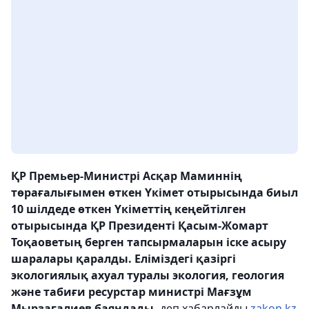
ҚР Премьер-Министрі Асқар Маминнің
төрағалығымен өткен Үкімет отырысында биыл
10 шілдеде өткен Үкіметтің кеңейтілген
отырысында ҚР Президенті Қасым-Жомарт
Тоқаоветың берген тапсырмаларын іске асыру
шаралары қаралды. Еліміздегі қазіргі
экологиялық ахуал туралы экология, геология
және табиғи ресурстар министрі Мағзұм
Мырзағалиев баяндады,
деп хабарлайды
zakon.kz