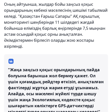
Оның айтуынша, жылдар бойы заңсыз қоқыс
орындарының көбеюі мәселесінің шешімі табылмай
келеді. "Қазақстан Ғарыш Сапары" АҚ ғарыштық
мониторингі шеңберінде 11 шілдедегі жағдай
бойынша еліміздің барлық өңірлерінде 7,5 мыңнан
астам осындай қоқыс орны анықталған.
Әкімдіктермен бірлесіп оларды жою жоспары
әзірленді.
"Жаңа заңсыз қоқыс орындарының пайда
болуына барынша жол бермеу қажет. Ол
үшін қоғамдық рейдтер өткізіп, анықталған
фактілерді жұртқа жария етуді ұсынамыз.
Алайда, осы мәселені жүйелі түрде шешу
үшін жаңа Экологиялық кодексте қоқыс
шығаратын көліктерге GPS-датчиктерді
міндетті түрде орнату шаралары көзделді",