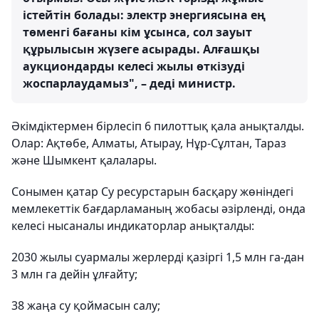
істейтін болады: электр энергиясына ең
төменгі бағаны кім ұсынса, сол зауыт
құрылысын жүзеге асырады. Алғашқы
аукциондарды келесі жылы өткізуді
жоспарлаудамыз", – деді министр.
Әкімдіктермен бірлесіп 6 пилоттық қала анықталды.
Олар: Ақтөбе, Алматы, Атырау, Нұр-Сұлтан, Тараз
және Шымкент қалалары.
Сонымен қатар Су ресурстарын басқару жөніндегі
мемлекеттік бағдарламаның жобасы әзірленді, онда
келесі нысаналы индикаторлар анықталды:
2030 жылы суармалы жерлерді қазіргі 1,5 млн га-дан
3 млн га дейін ұлғайту;
38 жаңа су қоймасын салу;