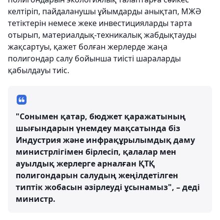
келтіріп, пайдаланушы ұйымдарды анықтап, МЖӘ
тетіктерін немесе жеке инвестицияларды тарта
отырып, материалдық-техникалық жабдықтауды
жақсартуы, қажет болған жерлерде жаңа
полигондар салу бойынша тиісті шараларды
қабылдауы тиіс.
"Сонымен қатар, бюджет қаражатының
шығындарын үнемдеу мақсатында біз
Индустрия және инфрақұрылымдық даму
министрлігімен бірлесіп, қалалар мен
ауылдық жерлерге арналған ҚТҚ
полигондарын салудың жеңілдетілген
типтік жобасын әзірлеуді ұсынамыз", – деді
министр.