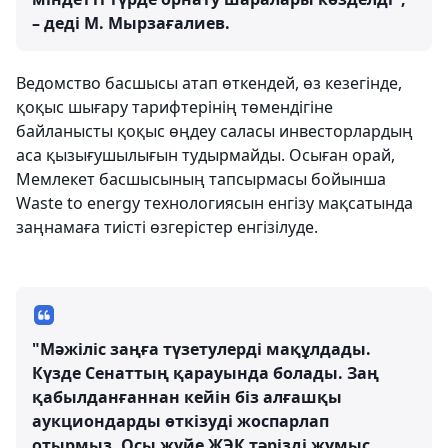
– деді М. Мырзағалиев.
Ведомство басшысы атап өткендей, өз кезегінде,
қоқыс шығару тарифтерінің төмендігіне
байланысты қоқыс өңдеу саласы инвесторлардың
аса қызығушылығын тудырмайды. Осыған орай,
Мемлекет басшысының тапсырмасы бойынша
Waste to energy технологиясын енгізу мақсатында
заңнамаға тиісті өзгерістер енгізілуде.
"Мәжіліс заңға түзетулерді мақұлдады.
Күзде Сенаттың қарауында болады. Заң
қабылданғаннан кейін біз алғашқы
аукциондарды өткізуді жоспарлап
отырмыз. Осы жүйе ЖЭК тәрізді жұмыс