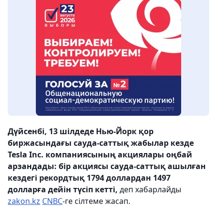
Дүйсенбі, 13 шілдеде Нью-Йорк қор
биржасындағы сауда-саттық жабылар кезде
Tesla Inc. компаниясының акциялары оңбай
арзандады: бір акциясы сауда-саттық ашылған
кездегі рекордтық 1794 доллардан 1497
долларға дейін түсіп кетті,
деп хабарлайды
zakon.kz
CNBC
-ге сілтеме жасап.