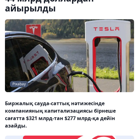
айырылды
Pixabay
Биржалық сауда-саттық нәтижесінде
компанияның капитализациясы бірнеше
сағатта $321 млрд-тан $277 млрд-қа дейін
азайды.