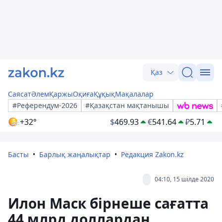
Қаз
Саясат
Әлем
Қаржы
Оқиға
Құқық
Мақалалар
#Референдум-2026
#Қазақстан мақтанышы
+32°
$
469.93
€
541.64
₽
5.71
Басты
Барлық жаңалықтар
Редакция Zakon.kz
04:10, 15 шілде 2020
Илон Маск бірнеше сағатта
44 млрд доллардан