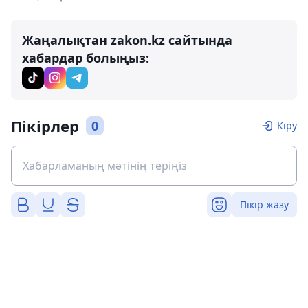
Жаңалықтан zakon.kz сайтында
хабардар болыңыз:
Пікірлер
0
Кіру
Пікір жазу