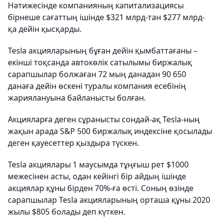
Нәтижесінде компанияның капитализациясы
бірнеше сағаттың ішінде $321 млрд-тан $277 млрд-
қа дейін қысқарды.
Tesla акцияларының бұған дейін қымбаттағаны –
екінші тоқсанда автокөлік сатылымы биржалық
сарапшылар болжаған 72 мың данадан 90 650
данаға дейін өскені туралы компания есебінің
жариялануына байланысты болған.
Акцияларға деген сұранысты сондай-ақ Tesla-ның
жақын арада S&P 500 биржалық индексіне қосылады
деген қауесеттер қыздыра түскен.
Tesla акциялары 1 маусымда тұңғыш рет $1000
межесінен асты, одан кейінгі бір айдың ішінде
акциялар құны бірден 70%-ға өсті. Соның өзінде
сарапшылар Tesla акцияларының орташа құны 2020
жылы $805 болады деп күткен.