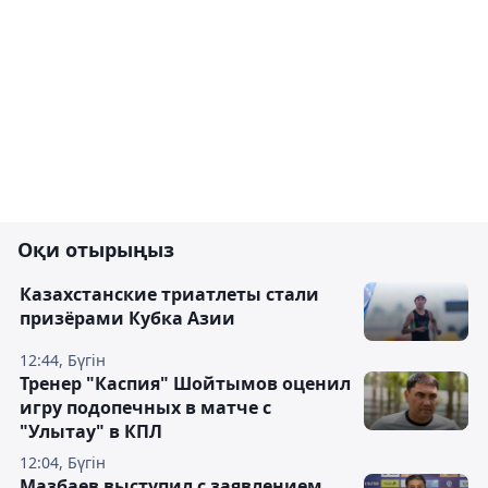
Оқи отырыңыз
Казахстанские триатлеты стали
призёрами Кубка Азии
12:44, Бүгін
Тренер "Каспия" Шойтымов оценил
игру подопечных в матче с
"Улытау" в КПЛ
12:04, Бүгін
Мазбаев выступил с заявлением