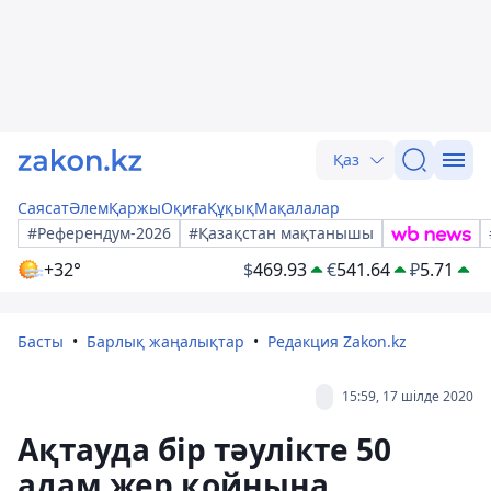
Қаз
Саясат
Әлем
Қаржы
Оқиға
Құқық
Мақалалар
#Референдум-2026
#Қазақстан мақтанышы
+32°
$
469.93
€
541.64
₽
5.71
Басты
Барлық жаңалықтар
Редакция Zakon.kz
15:59, 17 шілде 2020
Ақтауда бір тәулікте 50
адам жер қойнына