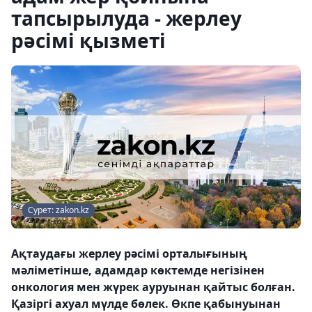
тапсырылуда - жерлеу
рәсімі қызметі
Сурет: zakon.kz
Ақтаудағы жерлеу рәсімі орталығының
мәліметінше, адамдар көктемде негізінен
онкология мен жүрек ауруынан қайтыс болған.
Қазіргі ахуал мүлде бөлек. Өкпе қабынуынан