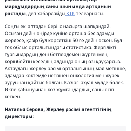
марқұмдардың саны шынында артқанын
растады
, деп хабарлайды
КТК
телеарнасы.
Соңғы екі аптадан бері іс насырға шапқандай.
Осыған дейін өңірде күніне орташа бес адамды
жерлесе, қазір бұл көрсеткіш 50-ге дейін өскен. Бұл -
тек облыс орталығындағы статистика. Жергілікті
тұрғындардың дені бетпердемен жүргенмен,
көрінбейтін кеселдің алдында оның өзі қауқарсыз.
Ақтаудағы жерлеу рәсімі орталығының мәліметінше,
адамдар көктемде негізінен онкология мен жүрек
ауруынан қайтыс болған. Қазіргі ахуал мүлде бөлек.
Өкпе қабынуынан көз жұмғандардың саны өсіп
кеткен.
Наталья Серова, Жерлеу рәсімі агенттігінің
директоры: