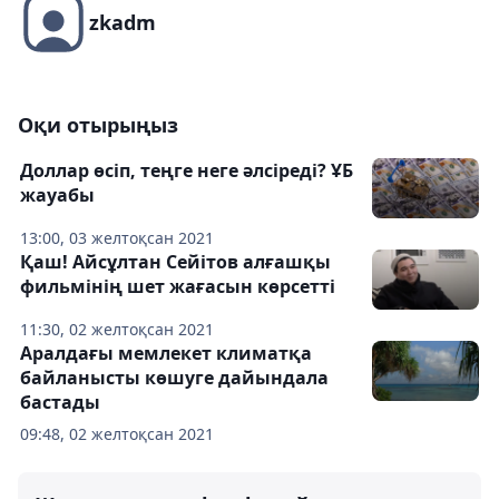
zkadm
Оқи отырыңыз
Доллар өсіп, теңге неге әлсіреді? ҰБ
жауабы
13:00, 03 желтоқсан 2021
Қаш! Айсұлтан Сейітов алғашқы
фильмінің шет жағасын көрсетті
11:30, 02 желтоқсан 2021
Аралдағы мемлекет климатқа
байланысты көшуге дайындала
бастады
09:48, 02 желтоқсан 2021