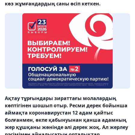
көз жұмғандардың саны өсіп кеткен.
Ақтау тұрғындары зираттағы молалардың
көптігінен шошып отыр. Ресми дерек бойынша
аймақта коронавирустан 12 адам қайтыс
болғанмен, өкпе қабынуынан қанша адамның
жер құшқаны жөнінде әлі дерек жоқ. Ал жерлеу
рәсімімен айналысатын орталықтар