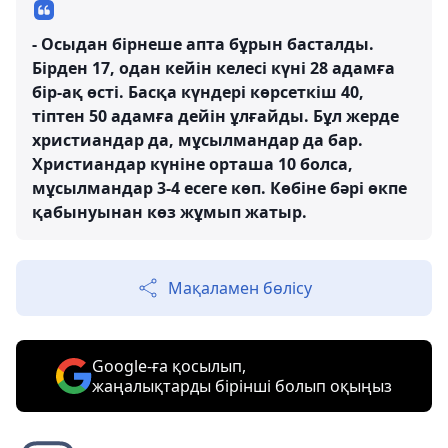
- Осыдан бірнеше апта бұрын басталды.
Бірден 17, одан кейін келесі күні 28 адамға
бір-ақ өсті. Басқа күндері көрсеткіш 40,
тіптен 50 адамға дейін ұлғайды. Бұл жерде
христиандар да, мұсылмандар да бар.
Христиандар күніне орташа 10 болса,
мұсылмандар 3-4 есеге көп. Көбіне бәрі өкпе
қабынуынан көз жұмып жатыр.
Мақаламен бөлісу
Google-ға қосылып,
жаңалықтарды бірінші болып оқыңыз