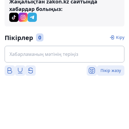
Жаңалықтан zakon.kz сайтында
хабардар болыңыз:
Пікірлер
0
Кіру
Пікір жазу