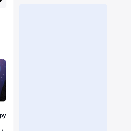
ру
ды