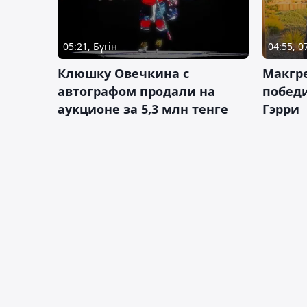
05:21, Бүгін
04:55, 
Клюшку Овечкина с
Макгре
автографом продали на
победи
аукционе за 5,3 млн тенге
Гэрри