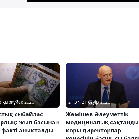
18 қыркүйек 2020
21:37, 21 сәуір 2020
стық сыбайлас
Жәмішев Әлеуметтік
рлық: жыл басынан
медициналық сақтанды
4 факті анықталды
қоры директорлар
кеңесінің басшысы бол