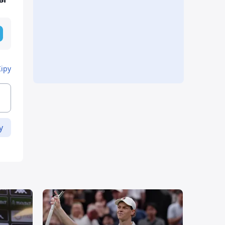
Кіру
у