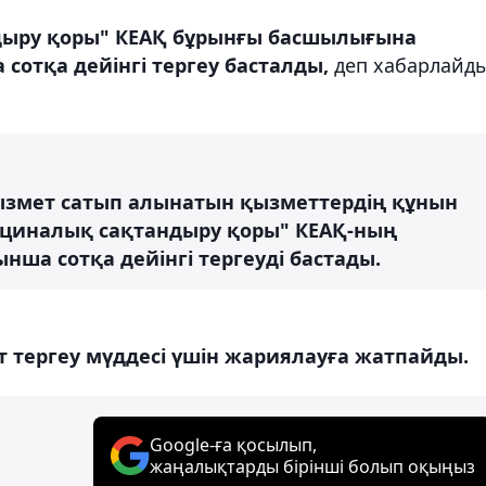
дыру қоры" КЕАҚ бұрынғы басшылығына
сотқа дейінгі тергеу басталды,
деп хабарлайд
змет сатып алынатын қызметтердің құнын
ициналық сақтандыру қоры" КЕАҚ-ның
ша сотқа дейінгі тергеуді бастады.
т тергеу мүддесі үшін жариялауға жатпайды.
Google-ға қосылып,
жаңалықтарды бірінші болып оқыңыз