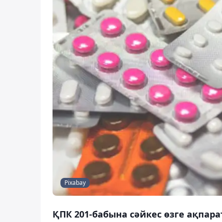
Pixabay
ҚПК 201-бабына сәйкес өзге ақпара