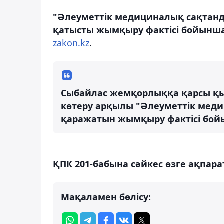
"Әлеуметтік медициналық сақтан
қатысты жымқыру фактісі бойынша 
zakon.kz
.
Сыбайлас жемқорлыққа қарсы қы
көтеру арқылы "Әлеуметтік мед
қаражатын жымқыру фактісі бойын
ҚПК 201-бабына сәйкес өзге ақпара
Мақаламен бөлісу: