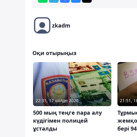
zkadm
Оқи отырыңыз
22:31, 17 шілде 2020
21:51, 
500 мың теңге пара алу
Тұрмы
күдігімен полицей
жемқо
ұсталды
бері 9