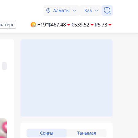
Алматы
Қаз
+19°
$
467.48
€
539.52
₽
5.73
алтері
Соңғы
Танымал