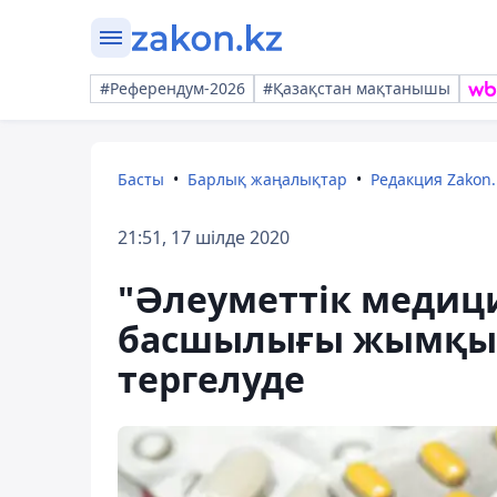
#Референдум-2026
#Қазақстан мақтанышы
Басты
Барлық жаңалықтар
Редакция Zakon.
21:51, 17 шілде 2020
"Әлеуметтік медиц
басшылығы жымқыр
тергелуде