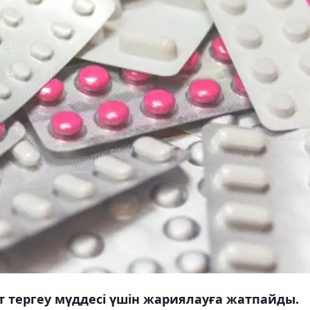
т тергеу мүддесі үшін жариялауға жатпайды.