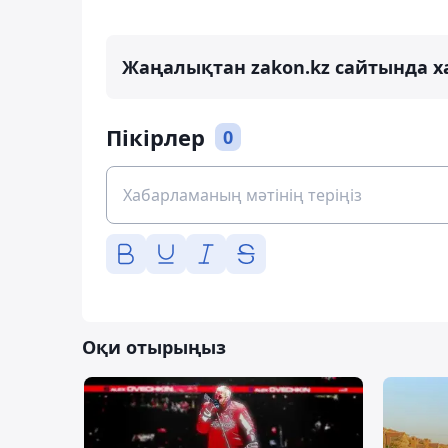
Жаңалықтан zakon.kz сайтында х
Пікірлер
0
Оқи отырыңыз