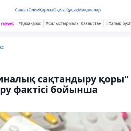
Саясат
Әлем
Қаржы
Оқиға
Құқық
Мақалалар
#Қазақмыс
#Салыстырмалы Қазақстан
#Халық бухг
kz
иналық сақтандыру қоры"
у фактісі бойынша