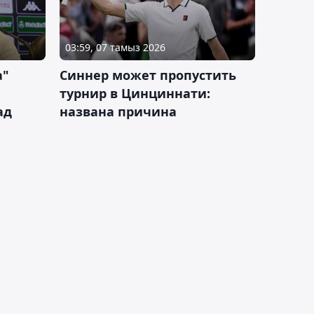
03:59, 07 тамыз 2026
а"
Синнер может пропустить
турнир в Цинциннати:
ад
названа причина