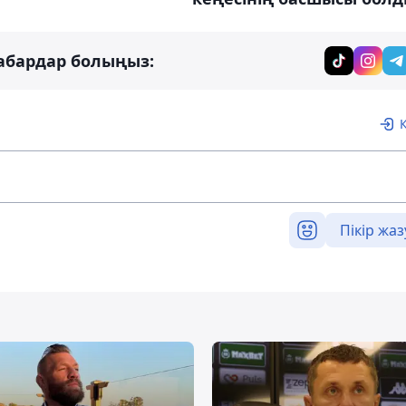
абардар болыңыз:
Пікір жаз